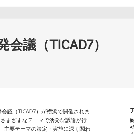
会議（TICAD7）
発会議（TICAD7）が横浜で開催されま
けるさまざまなテーマで活発な議論が行
概
A
、主要テーマの策定・実施に深く関わ
り