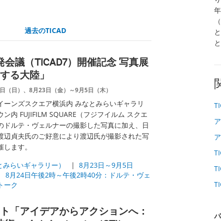
年
（
過去のTICAD
と
と
会議（TICAD7）開催記念 写真展
する大陸」
月4日（日）、8月23日（金）～9月5日（木）
イーンズスクエア横浜内 みなとみらいギャラリ
T
 FUJIFILM SQUARE（フジフイルム スクエ
ア
のドルテ・ヴェルナーの撮影した写真に加え、日
渡辺貞夫氏のご好意により渡辺氏が撮影された写
ア
催します。
T
なとみらいギャラリー）
|
8月23日～9月5日
T
|
8月24日午後2時～午後2時40分：ドルテ・ヴェ
T
トーク
ト「アイデアからアクションへ：
パ