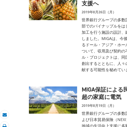
支援へ
2019年8月26日（月）
世界銀行グループの多数
部でのパイナップルをは
加工を行う施設の設計、建
しました。MIGAは、今
るドール・アジア・ホー
ついて、収用及び契約の
ル・プロジェクトは、同
創出するとともに、人々
献する可能性を秘めてい
MIGA保証による
超の家庭に電気
2019年8月19日（月）
世界銀行グループの多数
Eメール
よび日本貿易保険（NEX
地域の生活向上支援に多