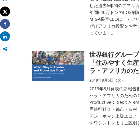
印刷
した過去6年間のアフリカ
Tweet
年間640万トンのCO2
MIGA長官CEOは「アフ
ぜひアフリカ投資をお考
Share
っています。
Share
世界銀行グループT
「住みやすく生産
ラ・アフリカのた
2019年8月6日（火）
2019年3月発表の新報
ハラ・アフリカのためのロードマ
Productive Cities?: 
界銀行社会・都市・農村
テン・ホマン上級エコノ
をワシントンよりご説明