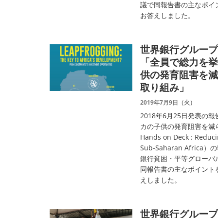
議で同報告書の主なポイ
お答えしました。
世界銀行グループ 
「全員で総力を挙
供の発育阻害を減
取り組み」
2019年7月9日（火）
2018年6月25日発表
カの子供の発育阻害を減ら
Hands on Deck : Reducin
Sub-Saharan Af
銀行貧困・平等グローバ
同報告書の主なポイント
えしました。
世界銀行グループT