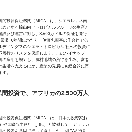
国間投資保証機関（MIGA）は、シエラレオネ南
じめとする輸出向けトロピカルフルーツの生産と
設及び運営に対し、3,600万ドルの保証を発行
後最長10年間にわたり、伊藤忠商事の子会社であ
ルディングスのシエラ・トロピカル 社への投資に
不履行のリスクを保証します。このパイナップ
国の雇用を増やし、農村地域の所得を生み、富を
の生活を支えるほか、産業の発展にも総合的に貢
ます。
民間投資で、アフリカの2,500万人
国間投資保証機関（MIGA）は、日本の投資家お
I）や国際協力銀行（JBIC）と協働して、アフリカ
額の投資を共同で行ってきました。MIGAが保証