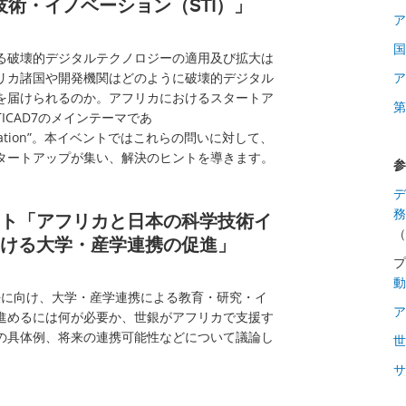
技術・イノベーション（STI）」
ア
国
る破壊的デジタルテクノロジーの適用及び拡大は
リカ諸国や開発機関はどのように破壊的デジタル
ア
を届けられるのか。アフリカにおけるスタートア
第
ICAD7のメインテーマであ
Innovation”。本イベントではこれらの問いに対して、
タートアップが集い、解決のヒントを導きます。
参
デ
務
ト「アフリカと日本の科学技術イ
（
ける大学・産学連携の促進」
動
解決に向け、大学・産学連携による教育・研究・イ
ア
進めるには何が必要か、世銀がアフリカで支援す
の具体例、将来の連携可能性などについて議論し
サ