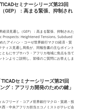
ICADセミナーシリーズ第23回
（GEP）：高まる緊張、抑制され
界経済見通し（GEP）：高まる緊張、抑制された
Prospects: Heightened Tensions, Subdued
りまとめたアイハン・コーゼ世界銀行マクロ経済・貿
クティス見通し局長が、同報告書の主なポイント
とともにサブサハラ・アフリカ地域に焦点を当て
ントンよりご説明し、皆様のご質問にお答えしま
TICADセミナーシリーズ第21回
ング：アフリカ開発のための鍵」
ィルフリード・コアメ世界銀行マクロ・貿易・投
ス西・中央アフリカ担当エコノミストがテレビ会