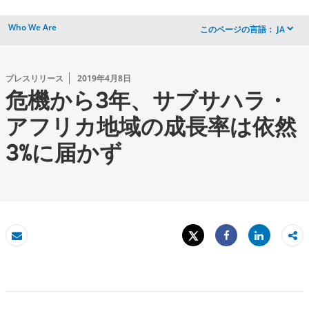
Who We Are
このページの言語：
JA
dropdown
プレスリリース
2019年4月8日
危機から3年、サブサハラ・
アフリカ地域の成長率は依然
3%に届かず
Tweet
Share
Eメール
Share