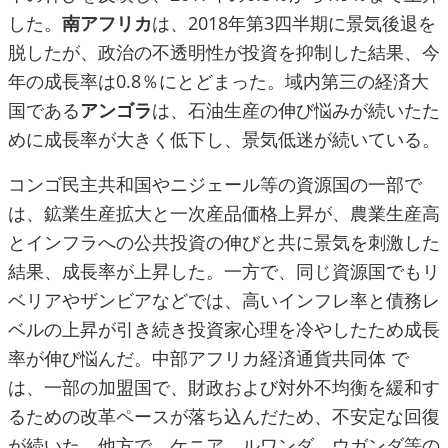
した。
南アフリカ
は、2018年第3四半期に景気後退を
脱したが、政治の不透明性が投資を抑制した結果、今
年の成長率は0.8％にとどまった。域内第三の経済大
国である
アンゴラ
は、石油生産の伸び悩みが続いたた
めに成長率が大きく低下し、景気低迷が続いている。
コンゴ民主共和国やニジェール等の資源国の一部で
は、鉱業生産拡大と一次産品価格上昇が、農業生産高
とインフラへの公共投資の伸びと共に景気を刺激した
結果、成長率が上昇した。一方で、同じ資源国でもリ
ベリアやザンビアなどでは、高いインフレ率と債務レ
ベルの上昇が引き続き投資家心理を冷やしたため成長
率が伸び悩んだ。中部アフリカ経済通貨共同体 で
は、一部の加盟国で、財政および対外不均衡を緩和す
るための改革ペースが落ち込んだため、不安定な回復
が続いた。他方で、ケニア、ルワンダ、ウガンダ等の