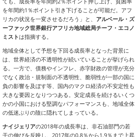
ても、成長率を年間約2％ポイント押し上げ、貧困率
を年間約1％ポイント引き下げることが可能だ。アフ
リカの状況を一変させるだろう」と、
アルベール・ズ
ーファック世界銀行アフリカ地域総局チーフ・エコノ
ミスト
は指摘する。
地域全体として予想を下回る成長率となった背景に
は、世界経済の不透明性が続いていることが挙げられ
る。一方で、債務やインフレ、赤字財政の管理が充分
でなく政治・規制面の不透明性、脆弱性が一部の国に
負の影響を及ぼす等、国内のマクロ経済の不安定性も
大きな要因となりつつある。安定成長を続けるいくつ
かの小国における堅調なパフォーマンスも、地域全体
の低迷ぶりの陰に隠れてしまっている。
ナイジェリア
の2018年の成長率は、非石油部門の若
干の伸びを反映し、2017年の0.8％から1.9％まで上昇