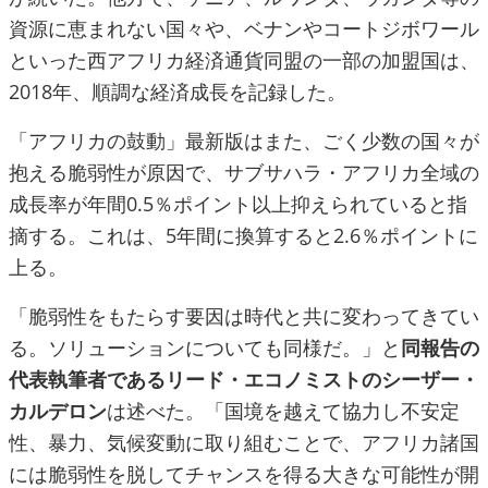
資源に恵まれない国々や、ベナンやコートジボワール
といった西アフリカ経済通貨同盟の一部の加盟国は、
2018年、順調な経済成長を記録した。
「アフリカの鼓動」最新版はまた、ごく少数の国々が
抱える脆弱性が原因で、サブサハラ・アフリカ全域の
成長率が年間0.5％ポイント以上抑えられていると指
摘する。これは、5年間に換算すると2.6％ポイントに
上る。
「脆弱性をもたらす要因は時代と共に変わってきてい
る。ソリューションについても同様だ。」と
同報告の
代表執筆者であるリード・エコノミストのシーザー・
カルデロン
は述べた。「国境を越えて協力し不安定
性、暴力、気候変動に取り組むことで、アフリカ諸国
には脆弱性を脱してチャンスを得る大きな可能性が開