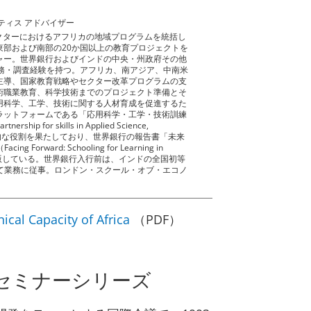
ティス アドバイザー
セクターにおけるアフリカの地域プログラムを統括し
東部および南部の20か国以上の教育プロジェクトを
ャー。世界銀行およびインドの中央・州政府その他
実務・調査経験を持つ。アフリカ、南アジア、中南米
主導、国家教育戦略やセクター改革プログラムの支
術職業教育、科学技術までのプロジェクト準備とそ
用科学、工学、技術に関する人材育成を促進するた
ラットフォームである「応用科学・工学・技術訓練
 for skills in Applied Science,
設にあたり主導的な役割を果たしており、世界銀行の報告書「未来
rd: Schooling for Learning in
出版している。世界銀行入行前は、インドの全国初等
て業務に従事。ロンドン・スクール・オブ・エコノ
nical Capacity of Africa
（PDF）
Dセミナーシリーズ