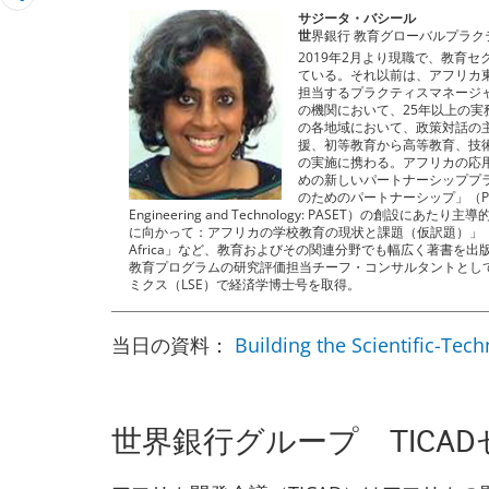
サジータ・バシール
世
界銀行 教育グローバルプラク
2019年2月より現職で、教育
ている。それ以前は、アフリカ
担当するプラクティスマネージ
の機関において、25年以上の
の各地域において、政策対話の
援、初等教育から高等教育、技
の実施に携わる。アフリカの応
めの新しいパートナーシッププ
のためのパートナーシップ」（Partnership
Engineering and Technology: PASET）の創
に向かって：アフリカの学校教育の現状と課題（仮訳題）」（Facing Forwa
Africa」など、教育およびその関連分野でも幅広く著書を
教育プログラムの研究評価担当チーフ・コンサルタントとし
ミクス（LSE）で経済学博士号を取得。
当日の資料：
Building the Scientific-Tech
世界銀行グループ TICA