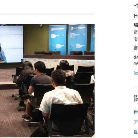
日
場
富
を
言
お
6
k
世
ア
世