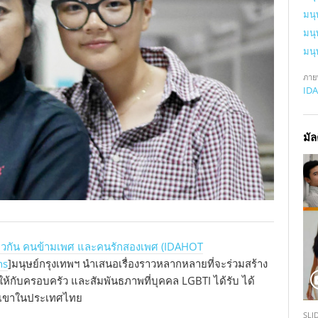
มนุ
มนุ
มนุ
ภาย
IDA
มัล
ียวกัน คนข้ามเพศ และคนรักสองเพศ (IDAHOT
ns
]มนุษย์กรุงเทพฯ นำเสนอเรื่องราวหลากหลายที่จะร่วมสร้าง
ห้กับครอบครัว และสัมพันธภาพที่บุคคล LGBTI ได้รับ ได้
กเขาในประเทศไทย
S
SLI