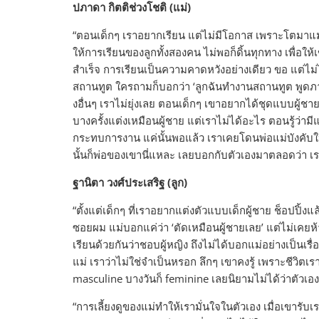
ปภาดา กิตติช่วงโชติ (แม่)
“ตอนเด็กๆ เราอยากเรียน แต่ไม่มีโอกาส เพราะโตมาแม่ให
ให้การเรียนของลูกทั้งสองคน ไม่พอก็ดิ้นทุกทาง เพื่อให
สำเร็จ การเรียนเป็นความคาดหวังอย่างเดียว ขอ แต่ไม่
สถานทูต ใครถามก็บอกว่า ‘ลูกฉันทำงานสถานทูต พูดภาษ
งอื่นๆ เราไม่ยุ่งเลย ตอนเด็กๆ เขาอยากได้ชุดแบบผู้ชาย
บางครั้งแต่งเหมือนผู้ชาย แต่เราไม่ได้อะไร ตอนรู้ว่ามี
กระทบการงาน แค่นั้นพอแล้ว เราเคยโดนพ่อแม่บังคับให้
นั้นก็พ่อของเขานี่แหละ เลยบอกกับตัวเองมาตลอดว่า เรา
ฐานิตา วงศ์ประเสริฐ (ลูก)
“ตั้งแต่เด็กๆ ที่เราอยากแต่งตัวแบบเด็กผู้ชาย ช็อปปิ้งแล
ซอยผม แม่บอกแค่ว่า ‘ตัดเหมือนผู้ชายเลย’ แต่ไม่เคยห้
เรียนด้วยกันว่าชอบผู้หญิง ถึงไม่ได้บอกแม่อย่างเป็นเรื
แม่ เราว่าไม่ใช่จำเป็นหรอก ลึกๆ เขาคงรู้ เพราะชีวิตเร
masculine บางวันก็ feminine เลยนิยามไม่ได้ว่าตัวเอ
“การเลี้ยงดูของแม่ทำให้เรามั่นใจในตัวเอง เมื่อเขารับเร