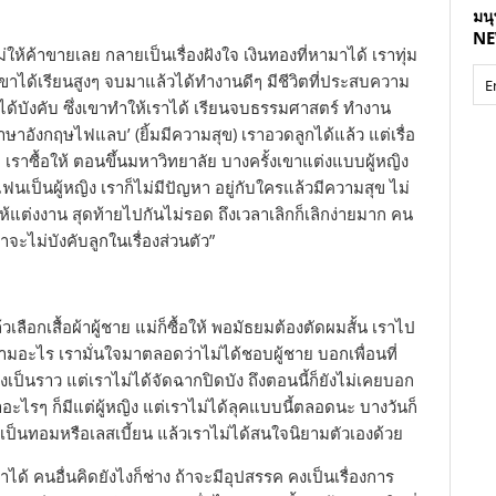
l
มน
i
NE
้ค้าขายเลย กลายเป็นเรื่องฝังใจ เงินทองที่หามาได้ เราทุ่ม
d
้เขาได้เรียนสูงๆ จบมาแล้วได้ทำงานดีๆ มีชีวิตที่ประสบความ
e
s
ได้บังคับ ซึ่งเขาทำให้เราได้ เรียนจบธรรมศาสตร์ ทำงาน
h
าอังกฤษไฟแลบ’ (ยิ้มมีความสุข) เราอวดลูกได้แล้ว แต่เรื่อ
o
 เราซื้อให้ ตอนขึ้นมหาวิทยาลัย บางครั้งเขาแต่งแบบผู้หญิง
w
แฟนเป็นผู้หญิง เราก็ไม่มีปัญหา อยู่กับใครแล้วมีความสุข ไม่
แต่งงาน สุดท้ายไปกันไม่รอด ถึงเวลาเลิกก็เลิกง่ายมาก คน
จะไม่บังคับลูกในเรื่องส่วนตัว”
้วเลือกเสื้อผ้าผู้ชาย แม่ก็ซื้อให้ พอมัธยมต้องตัดผมสั้น เราไป
ามอะไร เรามั่นใจมาตลอดว่าไม่ได้ชอบผู้ชาย บอกเพื่อนที่
่องเป็นราว แต่เราไม่ได้จัดฉากปิดบัง ถึงตอนนี้ก็ยังไม่เคยบอก
าอะไรๆ ก็มีแต่ผู้หญิง แต่เราไม่ได้ลุคแบบนี้ตลอดนะ บางวันก็
งเป็นทอมหรือเลสเบี้ยน แล้วเราไม่ได้สนใจนิยามตัวเองด้วย
าได้ คนอื่นคิดยังไงก็ช่าง ถ้าจะมีอุปสรรค คงเป็นเรื่องการ