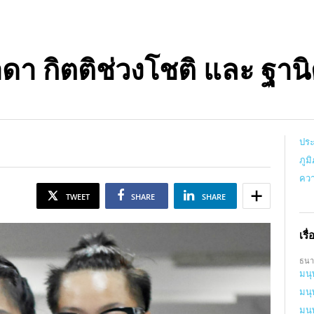
ดา กิตติช่วงโชติ และ ฐานิ
ประ
ภูม
คว
TWEET
SHARE
SHARE
เรื่
ธนา
มนุ
มนุ
มนุ