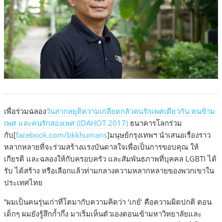
เพื่อร่วมฉลอง
วันสากลยุติความเกลียดกลัวคนรักเพศเดียวกัน คนข้าม
เพศ และคนรักสองเพศ (IDAHOT 2017)
ธนาคารโลกร่วม
กับ[
facebook.com/bkkhumans
]มนุษย์กรุงเทพฯ นำเสนอเรื่องราว
หลากหลายที่จะร่วมสร้างแรงบันดาลใจเพื่อเป็นการขอบคุณ ให้
เกียรติ และฉลองให้กับครอบครัว และสัมพันธภาพที่บุคคล LGBTI ได้
รับ ได้สร้าง หรือเลือกแล้วท่ามกลางความหลากหลายของพวกเขาใน
ประเทศไทย
“ผมเป็นคนรุ่นเก่าที่โตมากับความคิดว่า ‘เกย์’ คือความผิดปกติ ตอน
เด็กๆ ผมยังรู้สึกก้ำกึ่ง มาเริ่มเห็นตัวเองตอนเข้ามหาวิทยาลัยและ