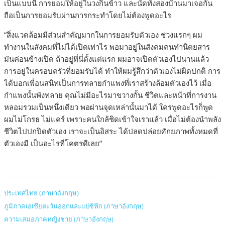
เป็นแบบนี้ การยอมให้อยู่ในวงกินข้าว และนัดทั้งสองบ้านมาเจอกัน
ถือเป็นการยอมรับผ่านการกระทำโดยไม่ต้องพูดอะไร
“สิ่งแวดล้อมมีส่วนสำคัญมากในการยอมรับตัวเอง ช่วงแรกๆ ผม
ทำงานในสังคมที่ไม่ได้เปิดเท่าไร พอมาอยู่ในสังคมคนทำนิตยสาร
มันค่อนข้างเปิด ถ้าอยู่ที่นี่ตั้งแต่แรก ผมอาจเปิดตัวเองไปนานแล้ว
การอยู่ในครอบครัวที่ยอมรับได้ ทำให้ผมรู้สึกว่าตัวเองไม่ผิดปกติ การ
ได้บอกเพื่อนสนิทเป็นการทลายกำแพงที่เราสร้างล้อมตัวเองไว้ เมื่อ
กำแพงนั้นพังทลาย คุณไม่มีอะไรมาขวางกั้น ชีวิตและหน้าที่การงาน
หลอมรวมเป็นหนึ่งเดียว พอผ่านจุดเหล่านั้นมาได้ ใครพูดอะไรก็พูด
ผมไม่โกรธ ไม่แคร์ เพราะคนใกล้ชิดเข้าใจเราแล้ว เมื่อไม่ต้องนำพลัง
ชีวิตไปปกปิดตัวเอง เราจะเป็นอิสระ ได้ปลดปล่อยศักยภาพทั้งหมดที่
ตัวเองมี เป็นอะไรที่โคตรดีเลย”
ประเทศไทย (ภาษาอังกฤษ)
ภูมิภาคเอเชียตะวันออกและแปซิฟิก (ภาษาอังกฤษ)
ความเสมอภาคหญิงชาย (ภาษาอังกฤษ)