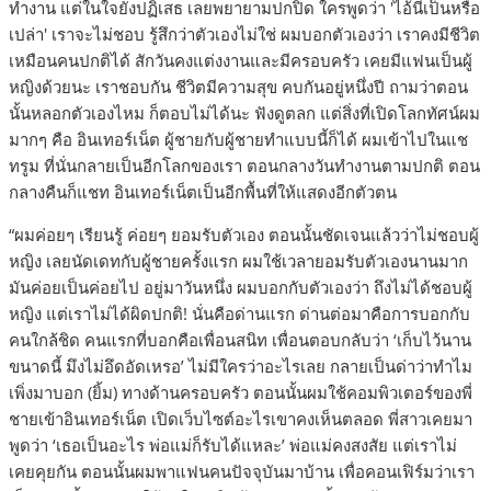
ทำงาน แต่ในใจยังปฏิเสธ เลยพยายามปกปิด ใครพูดว่า 'ไอ้นี่เป็นหรือ
เปล่า' เราจะไม่ชอบ รู้สึกว่าตัวเองไม่ใช่ ผมบอกตัวเองว่า เราคงมีชีวิต
เหมือนคนปกติได้ สักวันคงแต่งงานและมีครอบครัว เคยมีแฟนเป็นผู้
หญิงด้วยนะ เราชอบกัน ชีวิตมีความสุข คบกันอยู่หนึ่งปี ถามว่าตอน
นั้นหลอกตัวเองไหม ก็ตอบไม่ได้นะ ฟังดูตลก แต่สิ่งที่เปิดโลกทัศน์ผม
มากๆ คือ อินเทอร์เน็ต ผู้ชายกับผู้ชายทำแบบนี้ก็ได้ ผมเข้าไปในแช
ทรูม ที่นั่นกลายเป็นอีกโลกของเรา ตอนกลางวันทำงานตามปกติ ตอน
กลางคืนก็แชท อินเทอร์เน็ตเป็นอีกพื้นที่ให้แสดงอีกตัวตน
“ผมค่อยๆ เรียนรู้ ค่อยๆ ยอมรับตัวเอง ตอนนั้นชัดเจนแล้วว่าไม่ชอบผู้
หญิง เลยนัดเดทกับผู้ชายครั้งแรก ผมใช้เวลายอมรับตัวเองนานมาก
มันค่อยเป็นค่อยไป อยู่มาวันหนึ่ง ผมบอกกับตัวเองว่า ถึงไม่ได้ชอบผู้
หญิง แต่เราไม่ได้ผิดปกติ! นั่นคือด่านแรก ด่านต่อมาคือการบอกกับ
คนใกล้ชิด คนแรกที่บอกคือเพื่อนสนิท เพื่อนตอบกลับว่า ‘เก็บไว้นาน
ขนาดนี้ มึงไม่อึดอัดเหรอ’ ไม่มีใครว่าอะไรเลย กลายเป็นด่าว่าทำไม
เพิ่งมาบอก (ยิ้ม) ทางด้านครอบครัว ตอนนั้นผมใช้คอมพิวเตอร์ของพี่
ชายเข้าอินเทอร์เน็ต เปิดเว็บไซต์อะไรเขาคงเห็นตลอด พี่สาวเคยมา
พูดว่า ‘เธอเป็นอะไร พ่อแม่ก็รับได้แหละ’ พ่อแม่คงสงสัย แต่เราไม่
เคยคุยกัน ตอนนั้นผมพาแฟนคนปัจจุบันมาบ้าน เพื่อคอนเฟิร์มว่าเรา