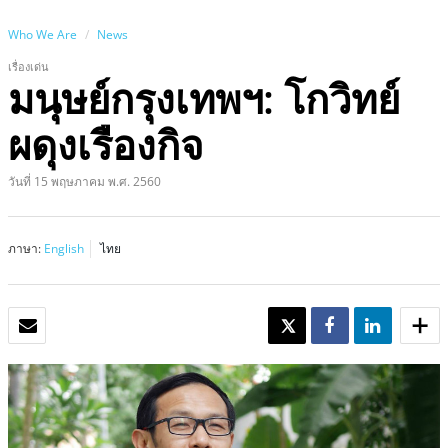
Who We Are
News
เรื่องเด่น
มนุษย์กรุงเทพฯ: โกวิทย์
ผดุงเรืองกิจ
วันที่ 15 พฤษภาคม พ.ศ. 2560
ภาษา:
English
ไทย
อีเมล
TWEET
SHARE
SHARE