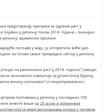
аље представљају препреке за одржив раст у
е појавио у региону током 2014. године – значајно
м региону: временске прилике.
арајуће поплаве у мају, су оптеретили већи део
ицали на готово сваки привредни сектор у региону
е утицао на регионални раст у 2014. години,” наводи
овног економског извештаја за југоисточну Европу,
ложиле велику осетљивост и неприпремљеност
најгорим поплавама у региону у последњих 100
днеле животе више од
20 људи и допринеле
штетом која се мери милијардама долара у читавом