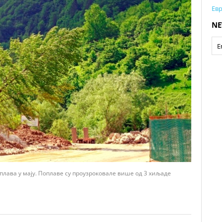
Евр
NE
лава у мају. Поплаве су проузроковале више од 3 хиљаде