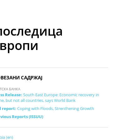
последица
Европи
ВЕЗАНИ САДРЖАЈ
ТСКА БАНКА
ss Release:
South East Europe: Economic recovery in
e, but not all countries, says World Bank
l report:
Coping with Floods, Strenthening Growth
vious Reports (ISSUU)
bia (en)