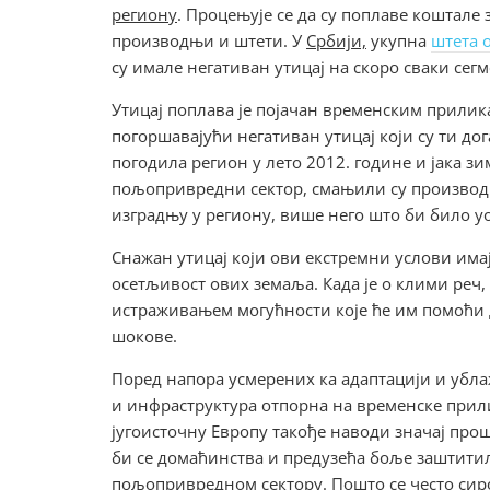
региону
. Процењује се да су поплаве коштале
производњи и штети. У
Србији,
укупна
штета 
су имале негативан утицај на скоро сваки сег
Утицај поплава је појачан временским прилик
погоршавајући негативан утицај који су ти дог
погодила регион у лето 2012. године и јака з
пољопривредни сектор, смањили су производ
изградњу у региону, више него што би било 
Снажан утицај који ови екстремни услови има
осетљивост ових земаља. Када је о клими реч
истраживањем могућности које ће им помоћи д
шокове.
Поред напора усмерених ка адаптацији и убла
и инфраструктура отпорна на временске прили
југоисточну Европу такође наводи значај пр
би се домаћинства и предузећа боље заштити
пољопривредном сектору. Пошто се често сир