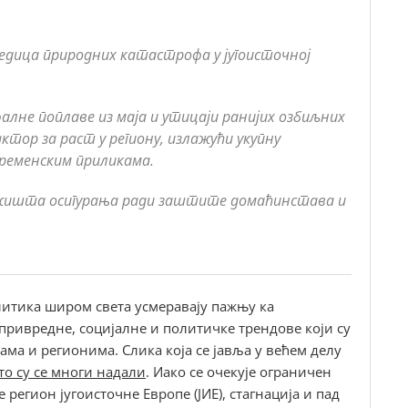
едица природних катастрофа у југоисточној
алне поплаве из маја и утицаји ранијих озбиљних
актор за раст у региону, излажући укупну
ременским приликама.
тржишта осигурања ради заштите домаћинстава и
литика широм света усмеравају пажњу ка
привредне, социјалне и политичке трендове који су
ма и регионима. Слика која се јавља у већем делу
о су се многи надали
. Иако се очекује ограничен
 регион југоисточне Европе (ЈИЕ), стагнација и пад