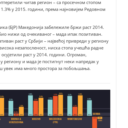
птеретили читав регион – са просечном стопом
 1.3% у 2015. години, према најновијем Редовном
ика (БЈР) Македонија забележиле бржи раст 2014.
е био нижи од очекиваног – мада ипак позитиван.
ативан раст у Србији – највећој привреди у региону
 висока незапосленост, ниска стопа учешћа радне
 осујетили раст у 2014. години. Огроман,
у региону и мада је постигнут неки напредак у
ш увек има много простора за побољшања.