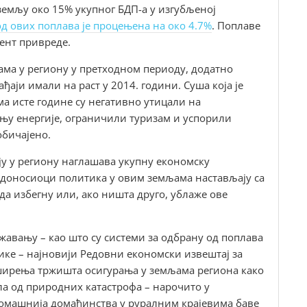
 земљу око 15% укупног БДП-а у изгубљеној
од ових поплава је процењена на око 4.7%
. Поплаве
мент привреде.
ама у региону у претходном периоду, додатно
ађаји имали на раст у 2014. години. Суша која је
има исте године су негативно утицали на
њу енергије, ограничили туризам и успорили
уобичајено.
ју у региону наглашава укупну економску
, доносиоци политика у овим земљама настављају са
а избегну или, ако ништа друго, ублаже ове
жавању – као што су системи за одбрану од поплава
ке – најновији Редовни економски извештај за
оширења тржишта осигурања у земљама региона како
ла од природних катастрофа – нарочито у
омашнија домаћинства у руралним крајевима баве