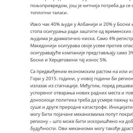
пољопривредом, још је хитнија потреба да се 
топлотни таласи.
Иако чак 40% људи у Албанији и 20% у Босни 
стопа осигурања ради заштите од временских
људима је драматично ниска. Само 4% регист
Македонији осигурава своје усеве против опа
осигуравајуће компаније представљају само 3%
Босни и Херцеговини тај износ 5%.
Са предвиђеним економским растом на или изн
Гори у 2015. години, у новој години би регио
излазак из стагнације. Међутим, поред решав
успореног отварања нових радних места и по
доносиоци политика треба да усмере пажњу к
суше и друге природне катастрофе. Иницијати
могу бити појачане механизмима попут покри
региону – што може бити искоришћено на доб
будућности. Ови механизми могу такође драст