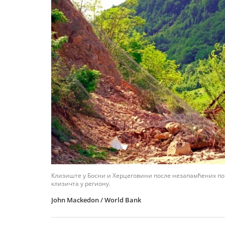
Клизиште у Босни и Херцеговини после незапамћених поп
клизичта у региону.
John Mackedon / World Bank