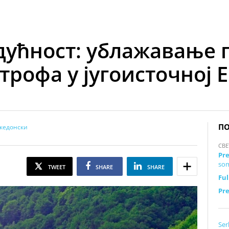
дућност: ублажавање 
трофа у југоисточној 
ПО
кедонски
СВЕ
Pre
som
TWEET
SHARE
SHARE
Ful
Pre
Ser