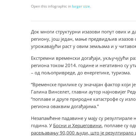
Open this infographic in
larger size
.
Док многи структурни изазови попут ових и д
региону, још један, мање предвидљив изазов с
угрожавајући раст у овим земљама и у читаво
Екстремни временски догађаји, укључујући раз
региона током 2014. године и негативно су ут
– од пољопривреде, до енергетике, туризма.
“Временске прилике су значајан фактор који ј
Галина Винселет, главни аутор најновијег Ред
“поплаве и друге природне катастрофе су из
региона оваквим догађајима.”
Незапамћене падавине у мају су резултирале 
година. У
Босни и Херцеговини
, поплаве су о
расељавању 90,000 људи, што је резултирало 