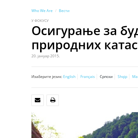
Who We Are
Вести
У ФОКУСУ
Осигурање за бу
природних катас
20. јануар 2015.
Изаберите језик:
English
Français
Српски
Shqip
Ма
ПОШАЉИ
ШТАМПАЈ