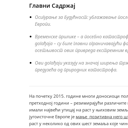
Главни Садржај
Осигурање за будућност: ублажавање посл
Европи.
Временске прилике – а посебно катастроф
догађаја – су биле главни ограничавајући ф
осетљивост ових привреда екстремним в
Ови догађаји указују на значај ширења 
предузећа од природних катастрофа.
На почетку 2015. године многи доносиоци по
претходној години – резимирајући различите 
имали највећи утицај на раст у њиховим земља
југоисточне Европе је
мање позитивна него шт
раст у неколико од ових шест земаља које чине