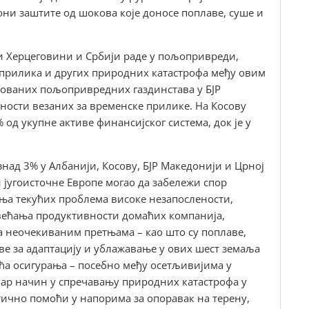
они заштите од шокова које доносе поплаве, суше и
и Херцеговини и Србији раде у пољопривреди,
 прилика и других природних катастрофа међу овим
рованих пољопривредних газдинстава у БЈР
сности везаних за временске прилике. На Косову
 од укупне активе финансијског система, док је у
ад 3% у Албанији, Косову, БЈР Македонији и Црној
н југоисточне Европе могао да забележи спор
ања текућих проблема високе незапослености,
већања продуктивности домаћих компанија,
а неочекиваним претњама – као што су поплаве,
ве за адаптацију и ублажавање у ових шест земаља
ћа осигурања – посебно међу осетљивијима у
ар начин у спречавању природних катастрофа у
ично помоћи у напорима за опоравак на терену,