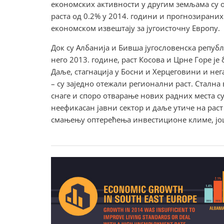
економских активности у другим земљама су о
раста од 0.2% у 2014. години и прогнозираних
економском извештају за југоисточну Европу.
Док су Албанија и Бивша југословенска републ
него 2013. године, раст Косова и Црне Горе ј
Даље, стагнација у Босни и Херцеговини и нег
– су заједно отежали регионални раст. Стална
снаге и споро отварање нових радних места су
неефикасан јавни сектор и даље утиче на раст 
смањењу оптерећења инвестиционе климе, јо