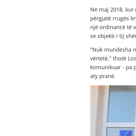
Në maj 2018, kur 
përgjatë rrugës k
një ordinancë të v
se objekti i tij sh
"Nuk mundesha me
vërtetë," thotë Lo
komunikuar - pa p
aty pranë.