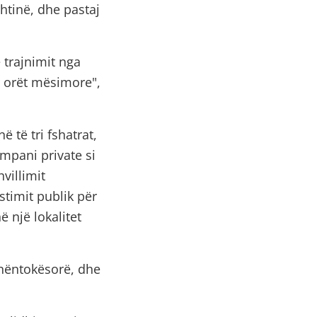
htinë, dhe pastaj
 trajnimit nga
r orët mësimore",
 të tri fshatrat,
ompani private si
hvillimit
timit publik për
ë një lokalitet
nëntokësorë, dhe