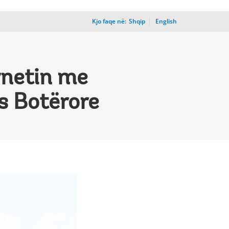
Kjo faqe në:
_
Shqip
English
ernetin me
ës Botërore