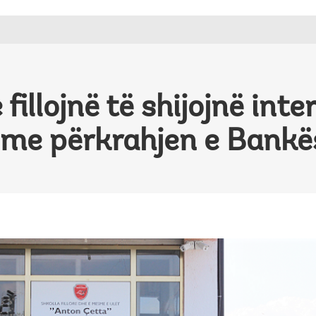
fillojnë të shijojnë int
ë, me përkrahjen e Bank