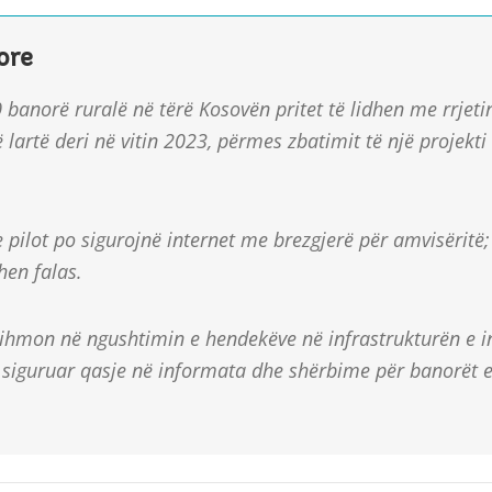
ore
 banorë ruralë në tërë Kosovën pritet të lidhen me rrjet
ë lartë deri në vitin 2023, përmes zbatimit të një projekti
 pilot po sigurojnë internet me brezgjerë për amvisëritë;
dhen falas.
dihmon në ngushtimin e hendekëve në infrastrukturën e in
 siguruar qasje në informata dhe shërbime për banorët e