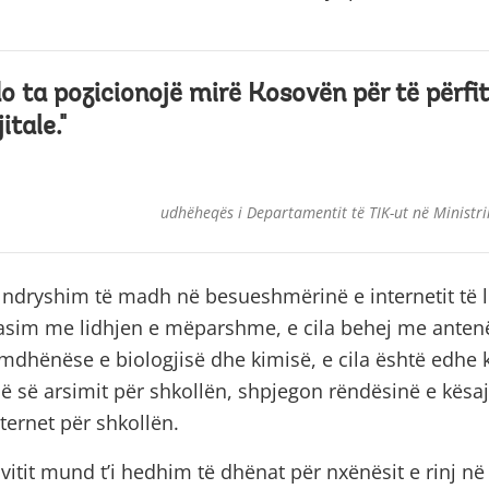
o ta pozicionojë mirë Kosovën për të përfi
itale."
udhëheqës i Departamentit të TIK-ut në Ministri
ë ndryshim të madh në besueshmërinë e internetit të l
asim me lidhjen e mëparshme, e cila behej me antenë. 
mdhënëse e biologjisë dhe kimisë, e cila është edhe 
së së arsimit për shkollën, shpjegon rëndësinë e kësaj 
ternet për shkollën.
ë vitit mund t’i hedhim të dhënat për nxënësit e rinj në