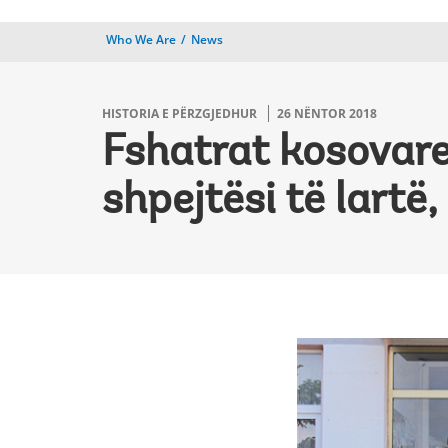
Who We Are
News
HISTORIA E PËRZGJEDHUR
26 NËNTOR 2018
Fshatrat kosovare 
shpejtësi të lart