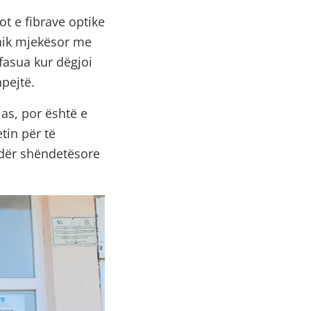
t e fibrave optike
knik mjekësor me
efasua kur dëgjoi
hpejtë.
as, por është e
tin për të
ndër shëndetësore