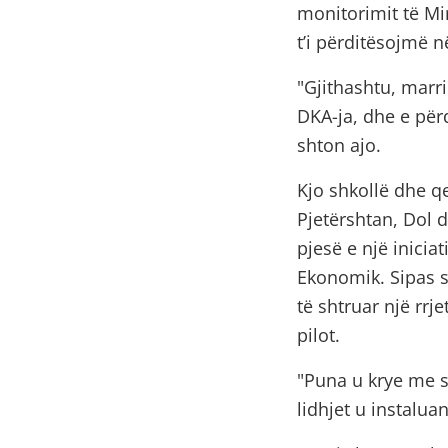
monitorimit të Mi
t’i përditësojmë n
"Gjithashtu, marr
DKA-ja, dhe e për
shton ajo.
Kjo shkollë dhe q
Pjetërshtan, Dol 
pjesë e një iniciat
Ekonomik. Sipas s
të shtruar një rrje
pilot.
"Puna u krye me 
lidhjet u instalua