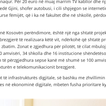
naqur. Për 20 euro në muaj marrim TV kabllor dhe një
Dedë Gjini, shofer autobusi, i cili shpjegon se interne
 kurse fëmijët, që i ka në fakultet dhe në shkollë, përd
, në Kosovën perëndimore, është një nga shtatë projekt
 brezgjerë të realizuara këtë vit, ndërkohë që shtatë pr
 zbatim. Zonat e zgjedhura për pilotët, të cilat mbulo
amvisëri, 34 shkolla dhe 16 institucione shëndetësor
in të përzgjedhura sepse kanë më shumë se 100 amvis
ukturën e telekomunikacionit brezgjerë.
 të infrastrukturës digjitale, së bashku me zhvillimin 
es në ekonominë digjitale, mbeten fusha prioritare k