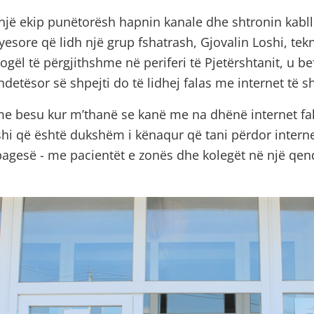
një ekip punëtorësh hapnin kanale dhe shtronin kabllo
ryesore që lidh një grup fshatrash, Gjovalin Loshi, te
ogël të përgjithshme në periferi të Pjetërshtanit, u b
ëndetësor së shpejti do të lidhej falas me internet të s
 besu kur m’thanë se kanë me na dhënë internet fal
shi që është dukshëm i kënaqur që tani përdor interne
agesë - me pacientët e zonës dhe kolegët në një qe