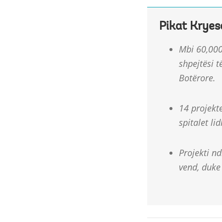
Pikat Kryes
Mbi 60,000
shpejtësi t
Botërore.
14 projekte
spitalet li
Projekti n
vend, duke