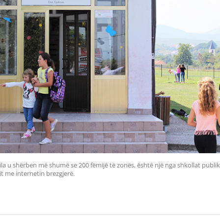
cila u shërben më shumë se 200 fëmijë të zonës, është një nga shkollat publi
it me internetin brezgjerë.