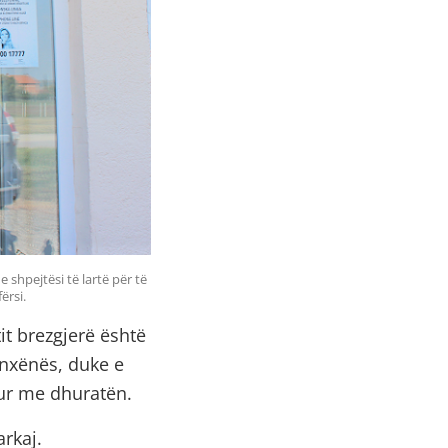
 shpejtësi të lartë për të
ërsi.
tit brezgjerë është
 nxënës, duke e
qur me dhuratën.
rkaj.