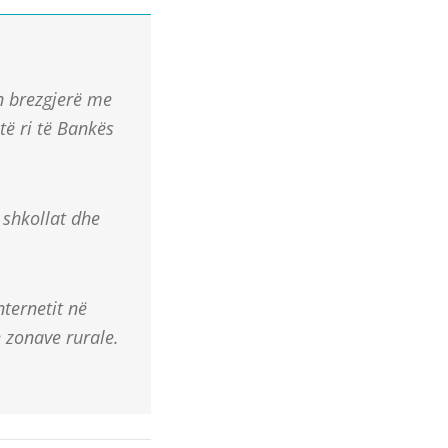
in brezgjerë me
 të ri të Bankës
 shkollat dhe
ternetit në
 zonave rurale.