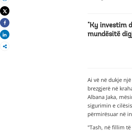
Printo
Tweet
"Ky investim d
Share
mundësitë digj
Share
Ai vë në dukje nj
brezgjerë në krah
Albana Jaka, mësi
sigurimin e cilësi
përmirësuar në in
"Tash, në fillim t