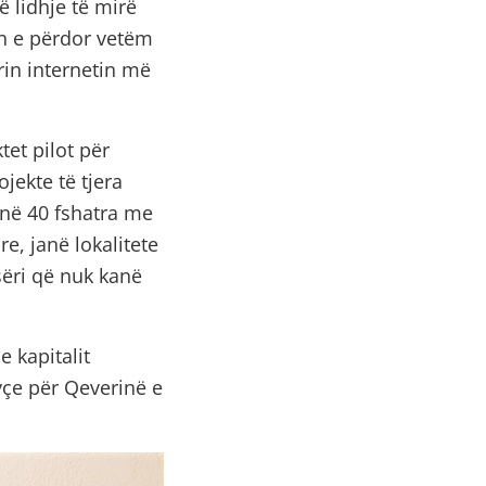
 lidhje të mirë
tin e përdor vetëm
orin internetin më
et pilot për
ojekte të tjera
jnë 40 fshatra me
e, janë lokalitete
ëri që nuk kanë
e kapitalit
yçe për Qeverinë e