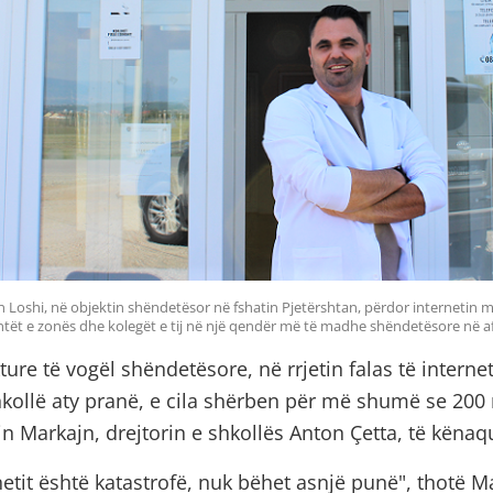
 Loshi, në objektin shëndetësor në fshatin Pjetërshtan, përdor internetin me
tët e zonës dhe kolegët e tij në një qendër më të madhe shëndetësore në af
ture të vogël shëndetësore, në rrjetin falas të interne
hkollë aty pranë, e cila shërben për më shumë se 200
n Markajn, drejtorin e shkollës Anton Çetta, të këna
etit është katastrofë, nuk bëhet asnjë punë", thotë Ma