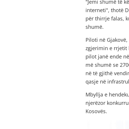
"Jemi shumë të kë
interneti", thotë 
për thirrje falas,
shumë.
Piloti në Gjakovë
zgjerimin e rrjetit
pilot janë ende në
më shumë se 2700 
në të gjithë vend
qasje në infrastr
Mbyllja e hendekut
njerëzor konkurru
Kosovës.