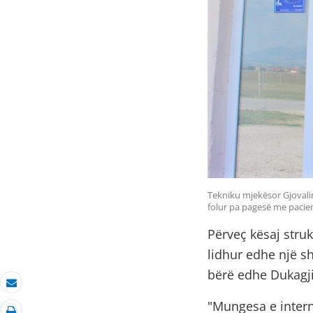
Tekniku mjekësor Gjovalin
folur pa pagesë me pacien
Përveç kësaj struk
lidhur edhe një s
bërë edhe Dukagji
Posta elektronike
"Mungesa e intern