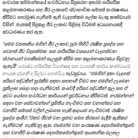
සංචාරක කර්මාන්තයේ සංවර්ධනය සිදුකරන අතරම පාරිසරික
කළමනාකරණය සහ ශී‍්‍ර ලංකාවේ ස්වාභාවික සම්පත් සංරක්‍ෂණය
කිරීමට පෙරමුණ ගැනීමේ ඇති වැදගත්කම ලෝක බැංකු කණ්ඩායම
විසින් මෑතකදී සිදුකළ ශී‍්‍ර ලංකාව පිළිබඳ විධිමත් අධ්‍යයනයකදී
අවධාරණය කර ඇත.
“
මෙම ව්‍යාපෘතිය මගින් ශී‍්‍ර ලංකාව පුරා පිහිටි රක්‍ෂිත ප‍්‍රදේශ සහ
වෙනත් ජීව විද්‍යාත්මක සහ පාරිසරික වශයෙන් වැදගත්වන
ස්ථානයන් වගකීමෙන් සැලසුම් කිරීම සහ කළමනාකරණය සිදුවනු
ඇතැයි
”
ජ්‍යෙෂ්ඨ පාරිසරික විශේෂඥ සහ ව්‍යාපෘති කාර්ය කණ්ඩායම්
නායක දර්ශනී ද සිල්වා මහත්මිය
පැවසුවාය.
“
එමගින් ඉතා වැදගත්
පරිසර පද්ධතීන් සුරැකීම සඳහා සහභාගී වීමට සහ එමගින් ලැබෙන
ප‍්‍රතිලාභ බෙදා හදා ගැනීමටත්
,
සංවේදී පරිසර පද්ධතීන් තුල සහ ඒ
අවට යෝග්‍ය සංවර්ධන කාර්යයන් ප‍්‍රවර්ධනය කිරීමටත්
‚
නරඹන්නන්
සඳහා වන සේවාවන්ගේ ප‍්‍රමිතිය නැංවීමට සහ වනාන්තර සහ
වනජීවී සම්පත් වලින් ලබාගත හැකි ආදායම නැංවීමටත්
‚
රක්‍ෂිත
ප‍්‍රදේශ ආශි‍්‍ර‍්‍රතව ජීවත් වන ප‍්‍රජාව සමග තිරසාර බැඳීම් ඇතිකර
ගැනීමටත් හැකිවනු ඇත. එමෙන්ම
වන සංරක්‍ෂණ දෙපාර්මේන්තුවේ
සහ වනජීවී සංරක්‍ෂණ දෙපාර්තමේන්තුවේ ආයතනික බලතල