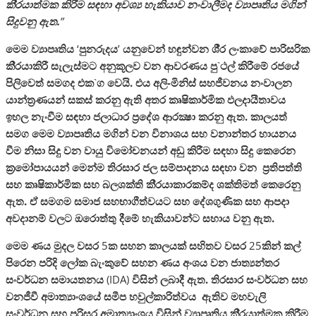
කි‍්‍රයාත්මක කිරීම සඳහා අවශ්‍ය හැකියාව නංවාලීමද ව්‍යාපෘතිය මගින්
සිදුවනු ඇත.
”
මෙම ව්‍යාපෘතිය
‘
පුනරුදය
’
යනුවෙන් හඳුන්වන ශී‍්‍ර ලංකාවේ පාරිසරික
කි‍්‍රයාකිරී සැලැස්මට අනුකූලව වන ආවරණය පු
`
ථල් කිරීමේ රජයේ
පිලිවෙත් සමගද එක
`
ග වෙයි. එය අලි-මිනිස් සහජීවනය නංවාලන
යාන්ත‍්‍රණයන් සකස් කරනු ඇති අතර කෘෂිකාර්මික ඵලදායීතාවය
ඉහල නැංවීම සඳහා ජලාධාර ප‍්‍රදේශ ආරක්‍ෂා කරනු ඇත. කාලයත්
සමග මෙම ව්‍යාපෘතිය මගින් වන විනාශය සහ වනාන්තර හායනය
වීම නිසා සිදු වන වායු විමෝචනයන් අඩු කිරීම සඳහා සිදු කෙරෙන
ක‍්‍රමෝපායයන් මෙන්ම තිරසාර ජල සම්පාදනය සඳහා වන ප‍්‍රතිපත්ති
සහ කෘෂිකාර්මික සහ බලශක්ති කි‍්‍රයාකාරකම්ද ශක්තිමත් කෙරෙනු
ඇත. ඒ සමගම සමාජ සහභාගීත්වයට සහ දේශගුණික සහ ආපදා
අවදානම් වලට ඔරොත්තු දීමේ හැකියාවන්ට සහාය වනු ඇත.
මෙම ණය මුදල වසර
5
ක සහන කාලයක් සහිතව වසර
25
කින් කල්
පිරෙන පරිදි ලෝක බැංකුවේ සහන ණය අංශය වන ජාත්‍යන්තර
සංවර්ධන සමායතනය
(IDA)
විසින් ලබාදී ඇත. තිරසාර සංවර්ධන සහ
වනජීවී අමාත්‍යාංශයේ සමීප හවුල්කාරිත්වය
ඇතිව මහවැලි
සංවර්ධන සහ පරිසර අමාත්‍යාංශය විසින් ව්‍යාපෘතිය කි‍්‍රයාත්මක කිරීම