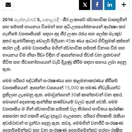
ඊමේල්
TWEET
SHARE
SHARE
2016
සැප්තැම්බර්
5‚
කොළඹදී :
ශී‍්‍ර ලංකාවේ ස්වාභාවික වාසභූමීන්
සහ සම්පත් හායනය වීමෙන් සහ අධි-උපයෝජනයෙන් ආරක්‍ෂා කර
ගැනීමේ ව්‍යාපෘතියක් සඳහා අද ශී‍්‍ර ලංකා රජය සහ ලෝක බැංකුව
අතර ඇමෙරිකානු ඩොලර් මිලියන
45
ක ණය ආධාර ගිවිසුමක් අත්සන්
කරන ලදී. මෙම ව්‍යාපෘතිය මගින් ස්වභාවික සම්පත් විනාශ වීම සහ
හායනය වීම නිසා පීඩා විඳින ඒ ආසන්නයේ ජීවත් වන ප‍්‍රජාවගේ
ජීවිත සහ ජීවනෝපායයන් වැඩි දියුණු කිරීම සඳහා සහාය ලබා දෙනු
ඇත.
මෙම පරිසර පද්ධතීන් සංරක්‍ෂණය සහ කළමනාකරණය කිරීමේ
ව්‍යාපෘතියෙන් ආසන්න වශයෙන්
15‚000
ක පමණ නිවැසියන්ට
ප‍්‍රතිලාභ ලැබෙනු ඇත. මොවුන්ගෙන්
30
ක් කාන්තාවන් වන අතර
,
බොහෝ දෙනෙකු ආන්තික කණ්ඩායම් වලට අයත් වෙති. මෙම
ව්‍යාපෘතිය ම
`
ගින් ස්වාභාවික සම්පත් වල තිරසාර භාවිතය ආරක්ෂා
කෙරෙන තර
`
ගකාරී වෙළ
`
දපළට ගැලපෙන
,
පරිසර හිතකාමි රැකියා
අවස්ථාවන් හ
`
දුන්වා දෙනු ඇත. තවද
,
මෙමගින් වනජීවී සංරක්‍ෂණ
දෙපාර්මේන්තුව සහ වන සංරක්‍ෂණ දෙපාර්මේන්තුව හරහා රක්‍ෂිත