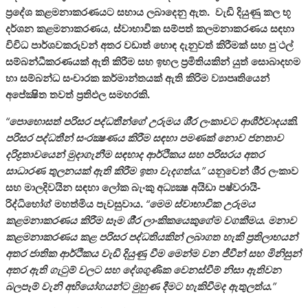
ප‍්‍රදේශ කළමනාකරණයට සහාය ලබාදෙනු ඇත. වැඩි දියුණු කල භූ
දර්ශන කළමනාකරණය
,
ස්වාභාවික සම්පත් කලමනාකරණය සඳහා
විවිධ පාර්ශවකරුවන් අතර වඩාත් හොඳ දැනුවත් කිරීමක් සහ පු
`
ථල්
සම්බන්ධීකරණයක් ඇති කිරීම සහ ඉහල ප‍්‍රමිතියකින් යුත් සොබාදහම
හා සම්බන්ධ සංචාරක කර්මාන්තයක් ඇති කිරිම ව්‍යාපෘතියෙන්
අපේක්‍ෂිත තවත් ප‍්‍රතිඵල සමහරකි.
“
පොහොසත් පරිසර පද්ධතීන්ගේ උරුමය ශී‍්‍ර ලංකාවට ආශීර්වාදයකි.
පරිසර පද්ධතීන් සංරක්‍ෂණය කිරීම සඳහා පමණක් නොව ජනතාව
දරිද්‍රතාවයෙන් මුදාගැනීම සඳහාද ආර්ථිකය සහ පරිසරය අතර
සාධාරණ තුලනයක් ඇති කිරීම ඉතා වැදගත්ය.
”
යනුවෙන් ශී‍්‍ර ලංකාව
සහ මාලදිවයින සඳහා ලෝක බැංකු අධ්‍යක්‍ෂ අයිඩා පෂ්වරායි-
රිද්ධිහෝග් මහත්මිය පැවසුවාය.
“
මෙම ස්වාභාවික උරුමය
කළමනාකරණය කිරීම සෑම ශී‍්‍ර ලාංකිකයෙකුගේම වගකීමය. මනාව
කළමනාකරණය කළ පරිසර පද්ධතියකින් ලබාගත හැකි ප‍්‍රතිලාභයන්
අතර ජාතික ආර්ථිකය වැඩි දියුණු වීම මෙන්ම වන ජීවීන් සහ මිනිසුන්
අතර ඇති ගැටුම් වලට සහ දේශගුණික වෙනස්වීම් නිසා ඇතිවන
බලපෑම් වැනි අභියෝගයන්ට මුහුණ දීමට හැකිවීමද ඇතුලත්ය.
”