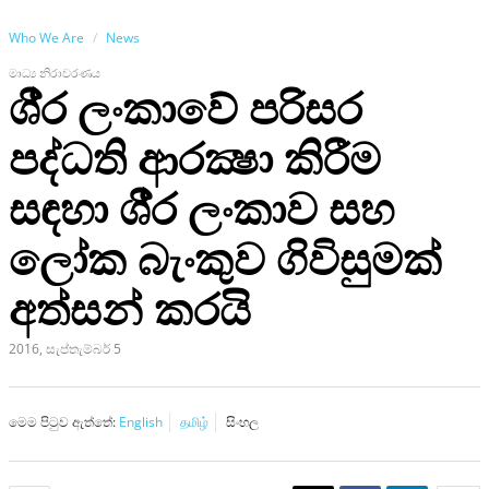
Who We Are
News
මාධ්‍ය නිරාවරණය
ශී‍්‍ර ලංකාවේ පරිසර
පද්ධති ආරක්‍ෂා කිරීම
සඳහා ශී‍්‍ර ලංකාව සහ
ලෝක බැංකුව ගිවිසුමක්
අත්සන් කරයි
2016, සැප්තැම්බර් 5
මෙම පිටුව ඇත්තේ:
English
தமிழ்
සිංහල