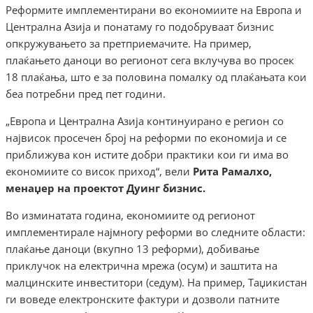
Реформите имплементирани во економиите на Европа и
Централна Азија и понатаму го подобруваат бизнис
опкружувањето за претприемачите. На пример,
плаќањето даноци во регионот сега вклучува во просек
18 плаќања, што е за половина помалку од плаќањата кои
беа потребни пред пет години.
„Европа и Централна Азија континуирано е регион со
највисок просечен број на реформи по економија и се
приближува кон истите добри практики кои ги има во
економиите со висок приход“, вели
Рита Рамалхо,
менаџер на проектот Дуинг бизнис.
Во изминатата година, економиите од регионот
имплементирале најмногу реформи во следните области:
плаќање даноци (вкупно 13 реформи), добивање
приклучок на електрична мрежа (осум) и заштита на
малцинските инвеститори (седум). На пример, Таџикистан
ги воведе електронските фактури и дозволи патните