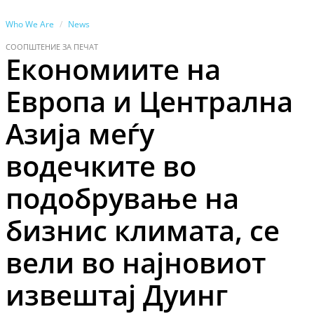
Who We Are
News
СООПШТЕНИЕ ЗА ПЕЧАТ
Економиите на
Европа и Централна
Азија меѓу
водечките во
подобрување на
бизнис климата, се
вели во најновиот
извештај Дуинг