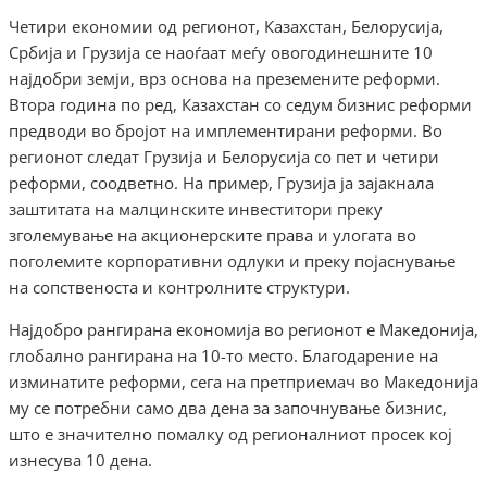
Четири економии од регионот, Казахстан, Белорусија,
Србија и Грузија се наоѓаат меѓу овогодинешните 10
најдобри земји, врз основа на преземените реформи.
Втора година по ред, Казахстан со седум бизнис реформи
предводи во бројот на имплементирани реформи. Во
регионот следат Грузија и Белорусија со пет и четири
реформи, соодветно. На пример, Грузија ја зајакнала
заштитата на малцинските инвеститори преку
зголемување на акционерските права и улогата во
поголемите корпоративни одлуки и преку појаснување
на сопственоста и контролните структури.
Најдобро рангирана економија во регионот е Македонија,
глобално рангирана на 10-то место. Благодарение на
изминатите реформи, сега на претприемач во Македонија
му се потребни само два дена за започнување бизнис,
што е значително помалку од регионалниот просек кој
изнесува 10 дена.