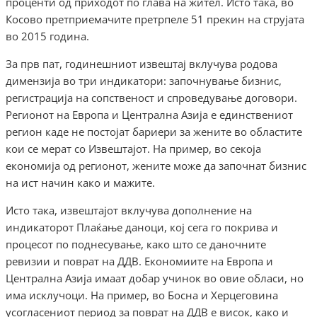
проценти од приходот по глава на жител. Исто така, во
Косово претприемачите претрпеле 51 прекин на струјата
во 2015 година.
За прв пат, годинешниот извештај вклучува родова
димензија во три индикатори: започнување бизнис,
регистрација на сопственост и спроведување договори.
Регионот на Европа и Централна Азија е единствениот
регион каде не постојат бариери за жените во областите
кои се мерат со Извештајот. На пример, во секоја
економија од регионот, жените може да започнат бизнис
на ист начин како и мажите.
Исто така, извештајот вклучува дополнение на
индикаторот Плаќање даноци, кој сега го покрива и
процесот по поднесување, како што се даночните
ревизии и поврат на ДДВ. Економиите на Европа и
Централна Азија имаат добар учинок во овие обласи, но
има исклучоци. На пример, во Босна и Херцеговина
усогласениот период за поврат на ДДВ е висок, како и