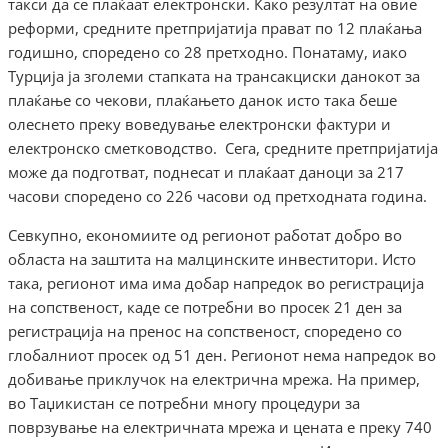
такси да се плаќаат електронски. Како резултат на овие
реформи, средните претпријатија прават по 12 плаќања
годишно, споредено со 28 претходно. Понатаму, иако
Турција ја зголеми стапката на трансакциски данокот за
плаќање со чекови, плаќањето данок исто така беше
олеснето преку воведување електронски фактури и
електронско сметководство. Сега, средните претпријатија
може да подготват, поднесат и плаќаат даноци за 217
часови споредено со 226 часови од претходната година.
Севкупно, економиите од регионот работат добро во
областа на заштита на малцинските инвеститори. Исто
така, регионот има има добар напредок во регистрација
на сопственост, каде се потребни во просек 21 ден за
регистрација на пренос на сопственост, споредено со
глобалниот просек од 51 ден. Регионот нема напредок во
добивање приклучок на електрична мрежа. На пример,
во Таџикистан се потребни многу процедури за
поврзување на електричната мрежа и цената е преку 740