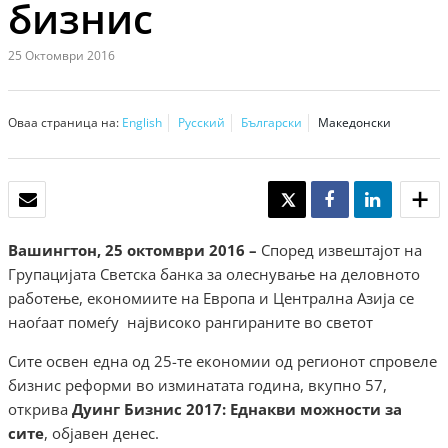
бизнис
25 Октомври 2016
Оваа страница на:
English
Русский
Български
Македонски
ЕЛЕКТРОНСКА ПОШТА
TWEET
SHARE
SHARE
Вашингтон, 25 октомври 2016 –
Според извештајот на
Групацијата Светска банка за олеснување на деловното
работење, економиите на Европа и Централна Азија се
наоѓаат помеѓу највисоко рангираните во светот
Сите освен една од 25-те економии од регионот спровеле
бизнис реформи во изминатата година, вкупно 57,
открива
Дуинг Бизнис 2017: Еднакви можности за
сите
, објавен денес.