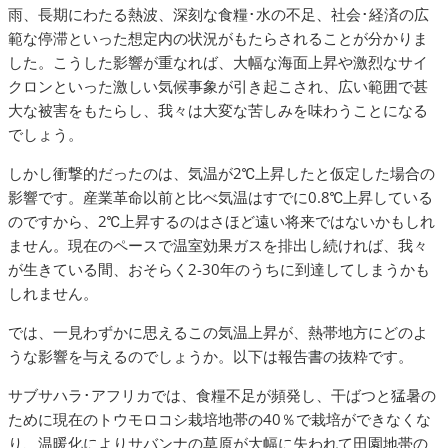
雨、長期にわたる熱波、深刻な食糧･水の不足、社会･経済の広
範な停滞といった想定内の状況がもたらされることが分かりま
した。こうした影響が重なれば、大幅な海面上昇や激烈なサイ
クロンといった激しい気候事象が引き起こされ、広い範囲で甚
大な被害をもたらし、我々は大変な苦しみを味わうことになる
でしょう。
しかし衝撃的だったのは、気温が2℃上昇したと仮定した場合の
影響です。産業革命以前と比べ気温はすでに0.8℃上昇している
のですから、2℃上昇するのはさほど遠い将来ではないかもしれ
ません。現在のペースで温室効果ガスを排出し続ければ、我々
が生きている間、おそらく2-30年のうちに到達してしまうかも
しれません。
では、一見わずかに思えるこの気温上昇が、熱帯地方にどのよ
うな影響を与えるのでしょうか。以下は報告書の抜粋です。
サブサハラ･アフリカでは、食糧不足が頻発し、干ばつと猛暑の
ために現在のトウモロコシ栽培地帯の40％で栽培ができなくな
り、温暖化によりサバンナの草原が大幅に失われて田園地帯の