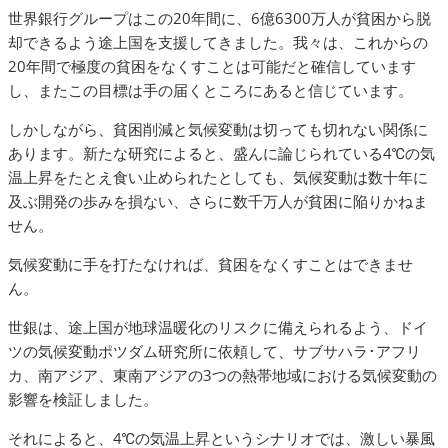
世界銀行グループはこの20年間に、6億6300万人が貧困から脱
却できるよう途上国を支援してきました。我々は、これからの
20年間で極度の貧困をなくすことは可能だと確信しています
し、またこの目標は手の届くところにあると信じています。
しかしながら、貧困削減と気候変動は切っても切れない関係に
あります。新たな研究によると、盛んに論じられている4℃の気
温上昇をたとえ食い止められたとしても、気候変動は数十年に
及ぶ開発の歩みを損ない、さらに数千万人が貧困に陥りかねま
せん。
気候変動に手を打たなければ、貧困をなくすことはできませ
ん。
世銀は、途上国が地球温暖化のリスクに備えられるよう、ドイ
ツの気候変動ポツダム研究所に依頼して、サブサハラ･アフリ
カ、南アジア、東南アジアの3つの熱帯地域における気候変動の
影響を検証しました。
それによると、4℃の気温上昇というシナリオでは、激しい暴風