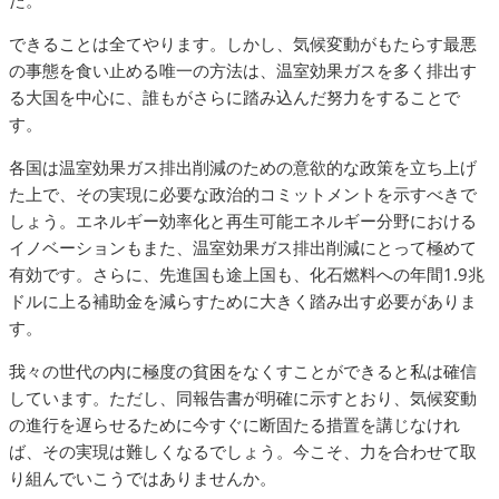
た。
できることは全てやります。しかし、気候変動がもたらす最悪
の事態を食い止める唯一の方法は、温室効果ガスを多く排出す
る大国を中心に、誰もがさらに踏み込んだ努力をすることで
す。
各国は温室効果ガス排出削減のための意欲的な政策を立ち上げ
た上で、その実現に必要な政治的コミットメントを示すべきで
しょう。エネルギー効率化と再生可能エネルギー分野における
イノベーションもまた、温室効果ガス排出削減にとって極めて
有効です。さらに、先進国も途上国も、化石燃料への年間1.9兆
ドルに上る補助金を減らすために大きく踏み出す必要がありま
す。
我々の世代の内に極度の貧困をなくすことができると私は確信
しています。ただし、同報告書が明確に示すとおり、気候変動
の進行を遅らせるために今すぐに断固たる措置を講じなけれ
ば、その実現は難しくなるでしょう。今こそ、力を合わせて取
り組んでいこうではありませんか。