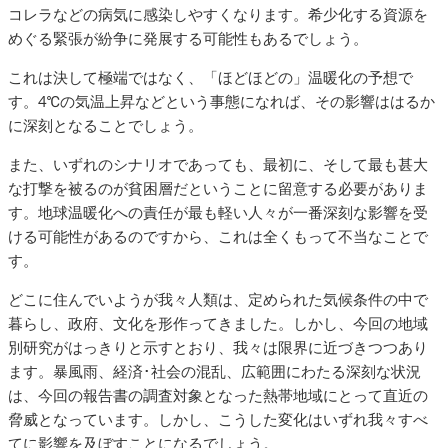
コレラなどの病気に感染しやすくなります。希少化する資源を
めぐる緊張が紛争に発展する可能性もあるでしょう。
これは決して極端ではなく、「ほどほどの」温暖化の予想で
す。4℃の気温上昇などという事態になれば、その影響ははるか
に深刻となることでしょう。
また、いずれのシナリオであっても、最初に、そして最も甚大
な打撃を被るのが貧困層だということに留意する必要がありま
す。地球温暖化への責任が最も軽い人々が一番深刻な影響を受
ける可能性があるのですから、これは全くもって不当なことで
す。
どこに住んでいようが我々人類は、定められた気候条件の中で
暮らし、政府、文化を形作ってきました。しかし、今回の地域
別研究がはっきりと示すとおり、我々は限界に近づきつつあり
ます。暴風雨、経済･社会の混乱、広範囲にわたる深刻な状況
は、今回の報告書の調査対象となった熱帯地域にとって直近の
脅威となっています。しかし、こうした変化はいずれ我々すべ
てに影響を及ぼすことになるでしょう。