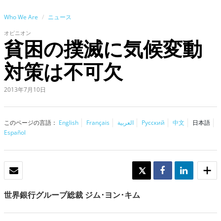
Who We Are
ニュース
オピニオン
貧困の撲滅に気候変動
対策は不可欠
2013年7月10日
このページの言語：
English
Français
العربية
Русский
中文
日本語
Español
Eメール
TWEET
SHARE
SHARE
世界銀行グループ総裁 ジム･ヨン･キム