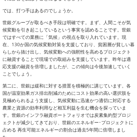
では、打つ手はあるのでしょうか。
世銀グループが取るべき手段は明確です。まず、人間こそが気
候変動を引き起こしているという事実を認めることです。世銀
ではすべての業務に「気候」の視点を取り入れています。現
在、130か国の気候変動対策を支援しており、貧困層が貧しい暮
らしから抜け出し、気候変動への強靭性を高めるプロジェクト
に融資することで現場での取組みを支援しています。昨年は適
応支援の融資を倍増しましたが、この傾向は今後加速していく
ことでしょう。
第二に、世銀は緩和に対する措置を積極的に講じています。各
国が温室効果ガス排出削減のためにコスト効果の高い選択肢を
見極められるよう支援し、気候変動に迅速かつ適切に対応する
農業と資源の効率利用など相互利益を生む機会を探っていま
す。世銀のインフラ融資ポートフォリオでは炭素集約型プロジ
ェクトが減少してきており、世銀のエネルギー･プロジェクトに
占める 再生可能エネルギーの割合は過去5年間に倍増しまし