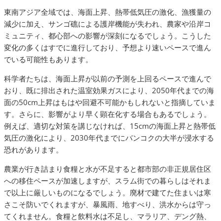
東南アジア全域では、海面上昇、熱帯低気圧の激化、漁獲量の
減少に加え、サンゴ礁による護岸機能が失われ、農家や沿岸コ
ミュニティ、都心部への影響が深刻になるでしょう。こうした
変化の多くはすでに進行しており、予想より速いペースで進ん
でいる可能性もあります。
科学者たちは、海面上昇が以前の予測を上回るペースで進んで
おり、既に排出された温室効果ガスにより、2050年代までの海
面の50cm上昇はもはや回避不可能かもしれないと指摘していま
す。さらに、影響がより早く顕在化する場合もあるでしょう。
例えば、適切な対策を講じなければ、15cmの海面上昇と熱帯低
気圧の激化により、2030年代までにバンコクの大半が浸水する
恐れがあります。
農業が行き詰まり食糧と水が不足すると都市部の非正規居住区
への移住ペースが加速しますが、スラム街での暮らしはそれま
で以上に厳しいものになるでしょう。廃材で建てた住まいは寒
さこそ防いでくれますが、暴風雨、地すべり、洪水からは守っ
てくれません。食糧と飲料水は不足し、マラリア、デング熱、