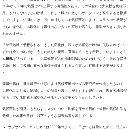
20年から30年で気温は2℃上昇する可能性があり、その場合には大規模な食糧不
足、かつてないほどの熱波、これまで以上に激しいサイクロンが発生すると指摘
しています。短期的には、既に進行している気候変動により、スラム街の状況が
さらに悪化し、温暖化には責任のない人々の家族や暮らし、希望が大きく損なわ
れかねません」
「熱帯地域で予想されるこうした変化は、我々が温暖化の制御に失敗すれば、い
ずれは全ての地域がこうした厳しい状況に直面することを示唆しています」と
キ
ム総裁
は述べている。「温室効果ガスの排出削減のためだけでなく、激烈な異常
気象に対して各国が充分な準備を備えられるよう直ちに行動する必要がありま
す」
同報告書は、世界銀行の依頼により気候変動ポツダム研究所が作成したもので、
温暖化により最も脆弱な人々の健康や暮らしがますます脅かされ、現在各地域が
直面している問題を深刻化させるという現実を明らかにしている。
気候変動が開発にもたらすリスクについて理解を深める目的で最新の気候科学を
分析した本報告書は、以下のような調査結果を示している。
サブサハラ・アフリカでは2030年代までに、干ばつと猛暑のために、現在の