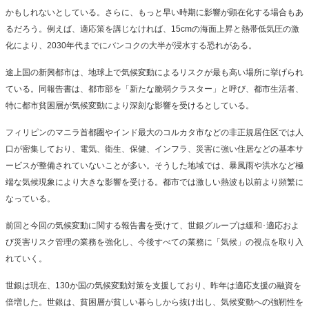
かもしれないとしている。さらに、もっと早い時期に影響が顕在化する場合もあ
るだろう。例えば、適応策を講じなければ、15cmの海面上昇と熱帯低気圧の激
化により、2030年代までにバンコクの大半が浸水する恐れがある。
途上国の新興都市は、地球上で気候変動によるリスクが最も高い場所に挙げられ
ている。同報告書は、都市部を「新たな脆弱クラスター」と呼び、都市生活者、
特に都市貧困層が気候変動により深刻な影響を受けるとしている。
フィリピンのマニラ首都圏やインド最大のコルカタ市などの非正規居住区では人
口が密集しており、電気、衛生、保健、インフラ、災害に強い住居などの基本サ
ービスが整備されていないことが多い。そうした地域では、暴風雨や洪水など極
端な気候現象により大きな影響を受ける。都市では激しい熱波も以前より頻繁に
なっている。
前回と今回の気候変動に関する報告書を受けて、世銀グループは緩和･適応およ
び災害リスク管理の業務を強化し、今後すべての業務に「気候」の視点を取り入
れていく。
世銀は現在、130か国の気候変動対策を支援しており、昨年は適応支援の融資を
倍増した。世銀は、貧困層が貧しい暮らしから抜け出し、気候変動への強靭性を