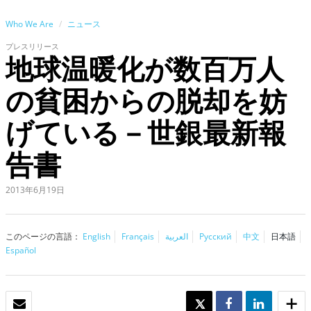
Who We Are
ニュース
プレスリリース
地球温暖化が数百万人
の貧困からの脱却を妨
げている－世銀最新報
告書
2013年6月19日
このページの言語：
English
Français
العربية
Русский
中文
日本語
Español
Eメール
TWEET
SHARE
SHARE