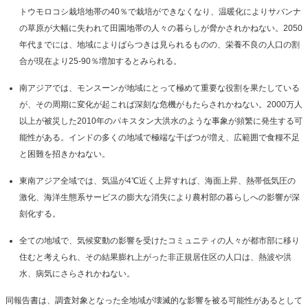
トウモロコシ栽培地帯の40％で栽培ができなくなり、温暖化によりサバンナ
の草原が大幅に失われて田園地帯の人々の暮らしが脅かされかねない。2050
年代までには、地域によりばらつきは見られるものの、栄養不良の人口の割
合が現在より25-90％増加するとみられる。
南アジアでは、モンスーンが地域にとって極めて重要な役割を果たしている
が、その周期に変化が起これば深刻な危機がもたらされかねない。2000万人
以上が被災した2010年のパキスタン大洪水のような事象が頻繁に発生する可
能性がある。インドの多くの地域で極端な干ばつが増え、広範囲で食糧不足
と困難を招きかねない。
東南アジア全域では、気温が4℃近く上昇すれば、海面上昇、熱帯低気圧の
激化、海洋生態系サービスの膨大な消失により農村部の暮らしへの影響が深
刻化する。
全ての地域で、気候変動の影響を受けたコミュニティの人々が都市部に移り
住むと考えられ、その結果膨れ上がった非正規居住区の人口は、熱波や洪
水、病気にさらされかねない。
同報告書は、調査対象となった全地域が壊滅的な影響を被る可能性があるとして