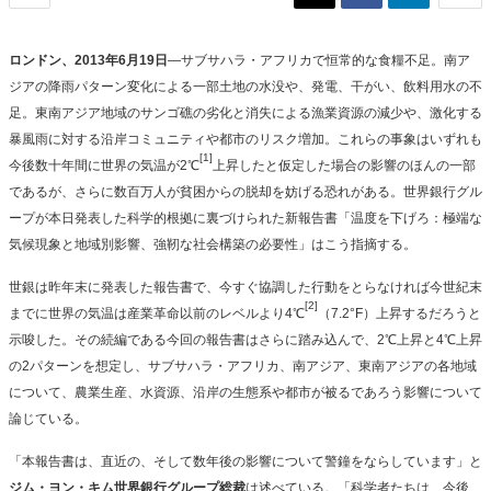
ロンドン、
2013
年
6
月
19
日
—サブサハラ・アフリカで恒常的な食糧不足。南ア
ジアの降雨パターン変化による一部土地の水没や、発電、干がい、飲料用水の不
足。東南アジア地域のサンゴ礁の劣化と消失による漁業資源の減少や、激化する
暴風雨に対する沿岸コミュニティや都市のリスク増加。これらの事象はいずれも
[1]
今後数十年間に世界の気温が2℃
上昇したと仮定した場合の影響のほんの一部
であるが、さらに数百万人が貧困からの脱却を妨げる恐れがある。世界銀行グル
ープが本日発表した科学的根拠に裏づけられた新報告書「温度を下げろ：極端な
気候現象と地域別影響、強靭な社会構築の必要性」はこう指摘する。
世銀は昨年末に発表した報告書で、今すぐ協調した行動をとらなければ今世紀末
[2]
までに世界の気温は産業革命以前のレベルより4℃
（7.2°F）上昇するだろうと
示唆した。その続編である今回の報告書はさらに踏み込んで、2℃上昇と4℃上昇
の2パターンを想定し、サブサハラ・アフリカ、南アジア、東南アジアの各地域
について、農業生産、水資源、沿岸の生態系や都市が被るであろう影響について
論じている。
「本報告書は、直近の、そして数年後の影響について警鐘をならしています」と
ジム・ヨン・キム世界銀行グループ総裁
は述べている。「科学者たちは、今後