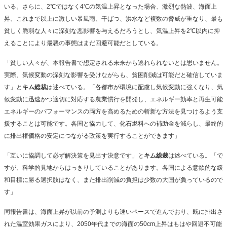
いる。さらに、2℃ではなく4℃の気温上昇となった場合、激烈な熱波、海面上
昇、これまで以上に激しい暴風雨、干ばつ、洪水など複数の脅威が重なり、最も
貧しく脆弱な人々に深刻な悪影響を与えるだろうとし、気温上昇を2℃以内に抑
えることにより最悪の事態はまだ回避可能だとしている。
「貧しい人々が、本報告書で想定される未来から逃れられないとは思いません。
実際、気候変動の深刻な影響を受けながらも、貧困削減は可能だと確信していま
す」と
キム総裁
は述べている。「各都市が環境に配慮し気候変動に強くなり、気
候変動に迅速かつ適切に対応する農業慣行を開発し、エネルギー効率と再生可能
エネルギーのパフォーマンスの両方を高めるための斬新な方法を見つけるよう支
援することは可能です。各国と協力して、化石燃料への補助金を減らし、最終的
に排出権価格の安定につながる政策を実行することができます」
「互いに協調して必ず解決策を見出す決意です」と
キム総裁
は述べている。「で
すが、科学的見地からはっきりしていることがあります。各国による意欲的な緩
和目標に勝る選択肢はなく、また排出削減の負担は少数の大国が負っているので
す」
同報告書は、海面上昇が以前の予測よりも速いペースで進んでおり、既に排出さ
れた温室効果ガスにより、2050年代までの海面の50cm上昇はもはや回避不可能