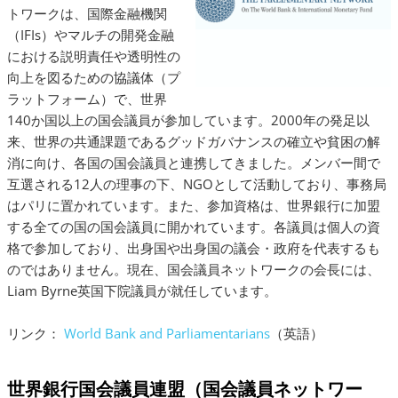
トワークは、国際金融機関
（IFIs）やマルチの開発金融
における説明責任や透明性の
向上を図るための協議体（プ
ラットフォーム）で、世界
140か国以上の国会議員が参加しています。2000年の発足以
来、世界の共通課題であるグッドガバナンスの確立や貧困の解
消に向け、各国の国会議員と連携してきました。メンバー間で
互選される12人の理事の下、NGOとして活動しており、事務局
はパリに置かれています。また、参加資格は、世界銀行に加盟
する全ての国の国会議員に開かれています。各議員は個人の資
格で参加しており、出身国や出身国の議会・政府を代表するも
のではありません。現在、国会議員ネットワークの会長には、
Liam Byrne英国下院議員が就任しています。
リンク：
World Bank and Parliamentarians
（英語）
世界銀行国会議員連盟（国会議員ネットワー