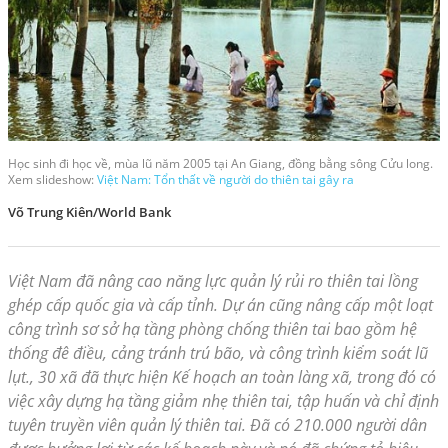
Học sinh đi học về, mùa lũ năm 2005 tại An Giang, đồng bằng sông Cửu long.
Xem slideshow:
Việt Nam: Tổn thất về người do thiên tai gây ra
Võ Trung Kiên/World Bank
Việt Nam đã nâng cao năng lực quản lý rủi ro thiên tai lồng
ghép cấp quốc gia và cấp tỉnh. Dự án cũng nâng cấp một loạt
công trình sơ sở hạ tầng phòng chống thiên tai bao gồm hệ
thống đê điều, cảng tránh trú bão, và công trình kiểm soát lũ
lụt., 30 xã đã thực hiện Kế hoạch an toàn làng xã, trong đó có
việc xây dựng hạ tầng giảm nhẹ thiên tai, tập huấn và chỉ định
tuyên truyền viên quản lý thiên tai. Đã có 210.000 người dân