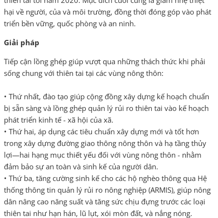
thiên tai tới năm 2020. Mục đích cuối cùng là giảm nhẹ thiệt
hại về người, của và môi trường, đồng thời đóng góp vào phát
triển bền vững, quốc phòng và an ninh.
Giải pháp
Tiếp cận lồng ghép giúp vượt qua những thách thức khi phải
sống chung với thiên tai tại các vùng nông thôn:
• Thứ nhất, đào tạo giúp cộng đồng xây dựng kế hoạch chuẩn
bị sẵn sàng và lồng ghép quản lý rủi ro thiên tai vào kế hoạch
phát triển kinh tế - xã hội của xã.
• Thứ hai, áp dụng các tiêu chuẩn xây dựng mới và tốt hơn
trong xây dựng đường giao thông nông thôn và hạ tầng thủy
lợi—hai hạng mục thiết yếu đối với vùng nông thôn - nhằm
đảm bảo sự an toàn và sinh kế của người dân.
• Thứ ba, tăng cường sinh kế cho các hộ nghèo thông qua Hệ
thống thông tin quản lý rủi ro nông nghiệp (ARMIS), giúp nông
dân nâng cao năng suất và tăng sức chịu đựng trước các loại
thiên tai như hạn hán, lũ lụt, xói mòn đất, và nắng nóng.