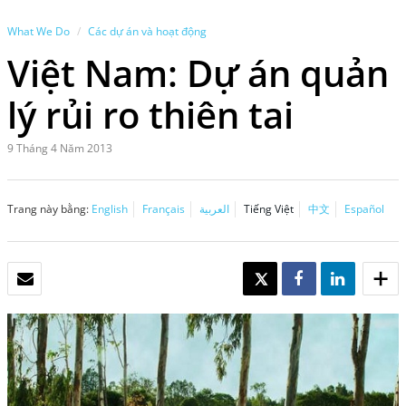
What We Do
Các dự án và hoạt động
Việt Nam: Dự án quản
lý rủi ro thiên tai
9 Tháng 4 Năm 2013
Trang này bằng:
English
Français
العربية
Tiếng Việt
中文
Español
EMAIL
TWEET
SHARE
SHARE