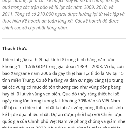
được hưởng lợi từ các kế hoạch này và nó đã chứng tỏ hiệu
quả trong các trận bão và lũ lụt các năm 2009, 2010, và
2011. Tổng số có 210.000 người được hưởng lợi từ việc lập và
thực hiện Kế hoạch an toàn làng xã. Các kế hoạch đó được
chính các xã cập nhật hàng năm.
Thách thức
Thiên tai gây ra thiệt hại kinh tế trung bình hàng năm ước
khoảng 1 – 1,5% GDP trong giai đoạn 1989 – 2008. Ví dụ, cơn
bão Xangsane năm 2006 đã gây thiệt hại 1,2 tỉ đô la Mỹ tại 15
tỉnh miền Trung. Cơ sở hạ tầng và dân cư ngày càng tập trung
tại các vùng có mức độ tổn thương cao như vùng đồng bằng
hay bị lũ lụt và vùng ven biển. Qua đó thấy rằng thiệt hại sẽ
ngày càng lớn trong tương lai. Khoảng 70% dân số Việt Nam
dễ bị rủi ro thiên tai – nhất là tại các vùng nông thôn, nơi sinh
kế bị đe dọa nhiều nhất. Dự án được phối hợp với Chiến lược
quốc gia của Chính phủ Việt Nam về phòng chống và giảm nhẹ