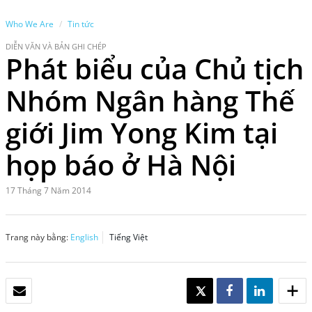
Who We Are
Tin tức
DIỄN VĂN VÀ BẢN GHI CHÉP
Phát biểu của Chủ tịch
Nhóm Ngân hàng Thế
giới Jim Yong Kim tại
họp báo ở Hà Nội
17 Tháng 7 Năm 2014
Trang này bằng:
English
Tiếng Việt
EMAIL
TWEET
SHARE
SHARE