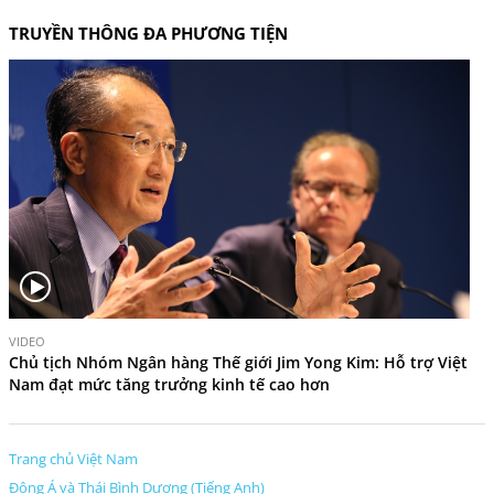
TRUYỀN THÔNG ĐA PHƯƠNG TIỆN
V
VIDEO
i
Chủ tịch Nhóm Ngân hàng Thế giới Jim Yong Kim: Hỗ trợ Việt
d
Nam đạt mức tăng trưởng kinh tế cao hơn
e
o
Trang chủ Việt Nam
Đông Á và Thái Bình Dương (Tiếng Anh)