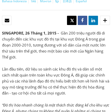
Bahasa Indonesia
ไทย
Монгол
ខ្មែរ
日本語
Español
EMAIL
TWEET
SHARE
SHARE
SINGAPORE, 26 Tháng 1, 2015 -
Gần 200 triệu người đã di
chuyển đến các khu vực đô thị tại khu vực Đông Á trong giai
đoạn 2000-2010, tương đương với số dân của một nước lớn
thứ sáu trên thế giới, theo một báo cáo mới của Ngân hàng
Thế giới.
Lần đầu tiên, dữ liệu so sánh các khu đô thị và dân số một
cách nhất quán trên toàn khu vực Đông Á, đã giúp các chính
phủ và các nhà lãnh đạo đô thị hiểu biết tốt hơn về hình hài và
quy mô tăng trưởng để họ có thể thực hiện đô thị hóa đúng
đắn - tạo cơ hội cho tất cả mọi người.
“Đô thị hóa nhanh chóng là một thách thức đáng kể cho khu vực
Đông Á, nhưng chúng ta không thể quản lý những gì chúng ta