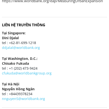
https://www.worldbank.org/eap/MeasuringUrbanExpansion
LIÊN HỆ TRUYỀN THÔNG
Tại Singapore:
Dini Djalal
tel : +62-81-699-1218
ddjalal@worldbank.org
Tại Washington, D.C.:
Chisako Fukuda
tel : +1 (202) 473-9424
cfukuda@worldbankgroup.org
Tại Hà Nội
Nguyễn Hồng Ngân
tel : +84439378234
nnguyen5@worldbank.org