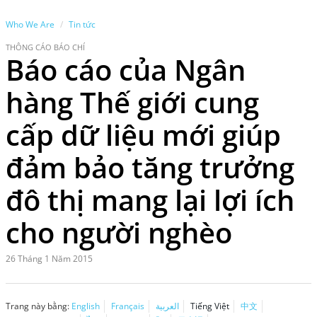
Who We Are
Tin tức
THÔNG CÁO BÁO CHÍ
Báo cáo của Ngân
hàng Thế giới cung
cấp dữ liệu mới giúp
đảm bảo tăng trưởng
đô thị mang lại lợi ích
cho người nghèo
26 Tháng 1 Năm 2015
Trang này bằng:
English
Français
العربية
Tiếng Việt
中文