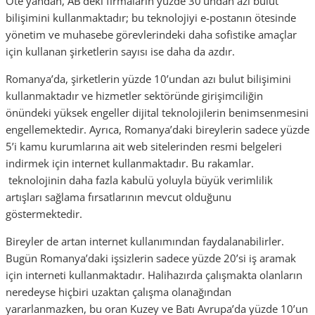
Öte yandan, AB’deki firmaların yüzde 30’undan azı bulut
bilişimini kullanmaktadır; bu teknolojiyi e-postanın ötesinde
yönetim ve muhasebe görevlerindeki daha sofistike amaçlar
için kullanan şirketlerin sayısı ise daha da azdır.
Romanya’da, şirketlerin yüzde 10’undan azı bulut bilişimini
kullanmaktadır ve hizmetler sektöründe girişimciliğin
önündeki yüksek engeller dijital teknolojilerin benimsenmesini
engellemektedir. Ayrıca, Romanya’daki bireylerin sadece yüzde
5’i kamu kurumlarına ait web sitelerinden resmi belgeleri
indirmek için internet kullanmaktadır. Bu rakamlar.
teknolojinin daha fazla kabulü yoluyla büyük verimlilik
artışları sağlama fırsatlarının mevcut olduğunu
göstermektedir.
Bireyler de artan internet kullanımından faydalanabilirler.
Bugün Romanya’daki işsizlerin sadece yüzde 20’si iş aramak
için interneti kullanmaktadır. Halihazırda çalışmakta olanların
neredeyse hiçbiri uzaktan çalışma olanağından
yararlanmazken, bu oran Kuzey ve Batı Avrupa’da yüzde 10’un