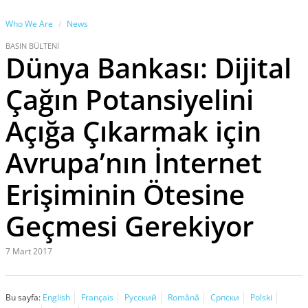
Who We Are
News
BASIN BÜLTENİ
Dünya Bankası: Dijital
Çağın Potansiyelini
Açığa Çıkarmak için
Avrupa’nın İnternet
Erişiminin Ötesine
Geçmesi Gerekiyor
7 Mart 2017
Bu sayfa:
English
Français
Русский
Română
Српски
Polski