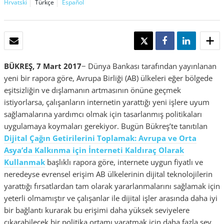
Hrvatski
Türkçe
Español
E-POSTA
TWEET
SHARE
SHARE
BÜKREŞ, 7 Mart 2017
− Dünya Bankası tarafından yayınlanan
yeni bir rapora göre, Avrupa Birliği (AB) ülkeleri eğer bölgede
eşitsizliğin ve dışlamanın artmasının önüne geçmek
istiyorlarsa, çalışanların internetin yarattığı yeni işlere uyum
sağlamalarına yardımcı olmak için tasarlanmış politikaları
uygulamaya koymaları gerekiyor. Bugün Bükreş’te tanıtılan
Dijital Çağın Getirilerini Toplamak: Avrupa ve Orta
Asya’da Kalkınma için İnterneti Kaldıraç Olarak
Kullanmak
başlıklı rapora göre, internete uygun fiyatlı ve
neredeyse evrensel erişim AB ülkelerinin dijital teknolojilerin
yarattığı fırsatlardan tam olarak yararlanmalarını sağlamak için
yeterli olmamıştır ve çalışanlar ile dijital işler arasında daha iyi
bir bağlantı kurarak bu erişimi daha yüksek seviyelere
çıkarabilecek bir politika ortamı yaratmak için daha fazla şey