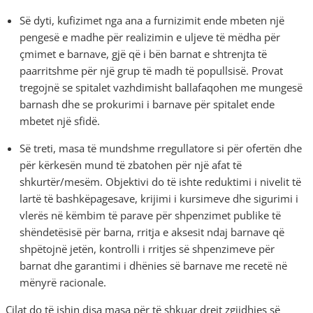
Së dyti, kufizimet nga ana a furnizimit ende mbeten një
pengesë e madhe për realizimin e uljeve të mëdha për
çmimet e barnave, gjë që i bën barnat e shtrenjta të
paarritshme për një grup të madh të popullsisë. Provat
tregojnë se spitalet vazhdimisht ballafaqohen me mungesë
barnash dhe se prokurimi i barnave për spitalet ende
mbetet një sfidë.
Së treti, masa të mundshme rregullatore si për ofertën dhe
për kërkesën mund të zbatohen për një afat të
shkurtër/mesëm. Objektivi do të ishte reduktimi i nivelit të
lartë të bashkëpagesave, krijimi i kursimeve dhe sigurimi i
vlerës në këmbim të parave për shpenzimet publike të
shëndetësisë për barna, rritja e aksesit ndaj barnave që
shpëtojnë jetën, kontrolli i rritjes së shpenzimeve për
barnat dhe garantimi i dhënies së barnave me recetë në
mënyrë racionale.
Cilat do të ishin disa masa për të shkuar drejt zgjidhjes së