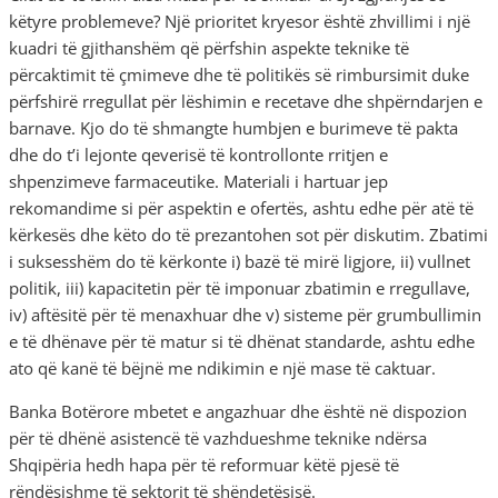
këtyre problemeve? Një prioritet kryesor është zhvillimi i një
kuadri të gjithanshëm që përfshin aspekte teknike të
përcaktimit të çmimeve dhe të politikës së rimbursimit duke
përfshirë rregullat për lëshimin e recetave dhe shpërndarjen e
barnave. Kjo do të shmangte humbjen e burimeve të pakta
dhe do t’i lejonte qeverisë të kontrollonte rritjen e
shpenzimeve farmaceutike. Materiali i hartuar jep
rekomandime si për aspektin e ofertës, ashtu edhe për atë të
kërkesës dhe këto do të prezantohen sot për diskutim. Zbatimi
i suksesshëm do të kërkonte i) bazë të mirë ligjore, ii) vullnet
politik, iii) kapacitetin për të imponuar zbatimin e rregullave,
iv) aftësitë për të menaxhuar dhe v) sisteme për grumbullimin
e të dhënave për të matur si të dhënat standarde, ashtu edhe
ato që kanë të bëjnë me ndikimin e një mase të caktuar.
Banka Botërore mbetet e angazhuar dhe është në dispozion
për të dhënë asistencë të vazhdueshme teknike ndërsa
Shqipëria hedh hapa për të reformuar këtë pjesë të
rëndësishme të sektorit të shëndetësisë.