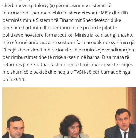
shërbimeve spitalore; (ii) përmirësimin e sistemit të
informacionit për menaxhimin shëndetësor (HMIS); dhe (iii)
përmirësimin e Sistemit të Financimit Shëndetësor duke
përfshirë hartimin dhe përdorimin në projekte pilot të
politikave novatore farmaceutike. Ministria ka nisur gjithashtu
një reformë ambicioze në sektorin farmaceutik me synimin që
t’i bëjë shpenzimet më racionale, të përmirësojë vendimarrjen
për rimbursimet dhe të rrisë aksesin në barna. Disa masa të
reformës janë zbatuar tashmë:reduktimi i marzheve të shitjes
me shumicë e pakicë dhe heqja e TVSH-së për barnat që nga
prilli 2014.