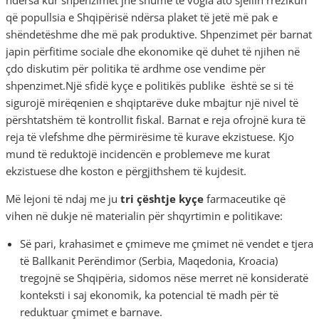
ndërsa kur shpenzimet jnë shumë të vogla ato sjellin rrezikun
që popullsia e Shqipërisë ndërsa plaket të jetë më pak e
shëndetëshme dhe më pak produktive. Shpenzimet për barnat
japin përfitime sociale dhe ekonomike që duhet të njihen në
çdo diskutim për politika të ardhme ose vendime për
shpenzimet.Një sfidë kyçe e politikës publike është se si të
sigurojë mirëqenien e shqiptarëve duke mbajtur një nivel të
përshtatshëm të kontrollit fiskal. Barnat e reja ofrojnë kura të
reja të vlefshme dhe përmirësime të kurave ekzistuese. Kjo
mund të reduktojë incidencën e problemeve me kurat
ekzistuese dhe koston e përgjithshem të kujdesit.
Më lejoni të ndaj me ju
tri çështje kyçe
farmaceutike që
vihen në dukje në materialin për shqyrtimin e politikave:
Së pari, krahasimet e çmimeve me çmimet në vendet e tjera
të Ballkanit Perëndimor (Serbia, Maqedonia, Kroacia)
tregojnë se Shqipëria, sidomos nëse merret në konsideratë
konteksti i saj ekonomik, ka potencial të madh për të
reduktuar çmimet e barnave.