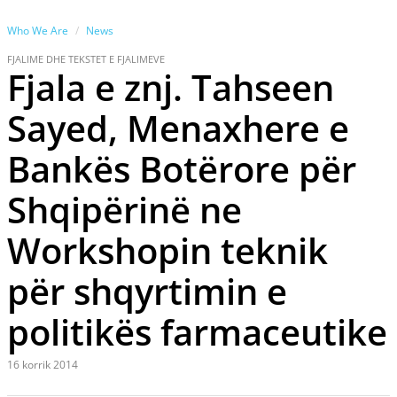
Who We Are
News
FJALIME DHE TEKSTET E FJALIMEVE
Fjala e znj. Tahseen
Sayed, Menaxhere e
Bankës Botërore për
Shqipërinë ne
Workshopin teknik
për shqyrtimin e
politikës farmaceutike
16 korrik 2014