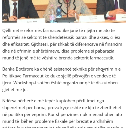
Qëllimet e reformës farmaceutike janë të njëjta me ato të
reformës së sektorit të shëndetësisë: barazi dhe akses, cilësi
dhe efikasitet. Gjithsesi, për shkak të diferencave në financim
dhe në ofrimin e shërbimeve, disa probleme si pabarazia
mund të jenë më të vështira brenda sektorit farmaceutik.
Banka Botërore ka dhënë asistencë teknike për shqyrtimin e
Politikave Farmaceutike duke sjellë përvojën e vendeve të
tjera. Workshop-i sotëm është organizuar që të diskutohen
gjetjet me ju.
Ndërsa përherë e më tepër kuptohen përfitimet nga
shpenzimet për barna, prova kyçe është që kjo të zbërthehet
në politika për veprim. Kur shpenzimet nuk menaxhohen ato
mund të bëhen probleme fiskale për brezat e ardhshëm