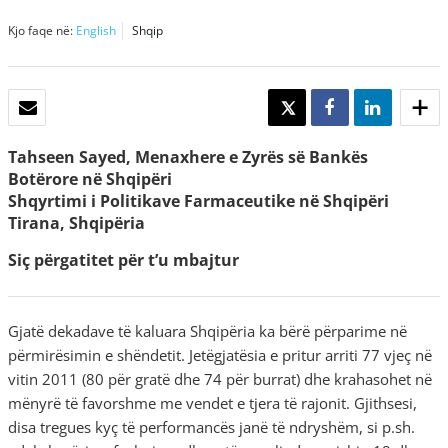
Kjo faqe në:
English
Shqip
POSTA ELEKTRONIKE
TWEET
SHARE
SHARE
Tahseen Sayed, Menaxhere e Zyrës së Bankës
Botërore në Shqipëri
Shqyrtimi i Politikave Farmaceutike në Shqipëri
Tirana, Shqipëria
Siç përgatitet për t’u mbajtur
Gjatë dekadave të kaluara Shqipëria ka bërë përparime në
përmirësimin e shëndetit. Jetëgjatësia e pritur arriti 77 vjeç në
vitin 2011 (80 për gratë dhe 74 për burrat) dhe krahasohet në
mënyrë të favorshme me vendet e tjera të rajonit. Gjithsesi,
disa tregues kyç të performancës janë të ndryshëm, si p.sh.