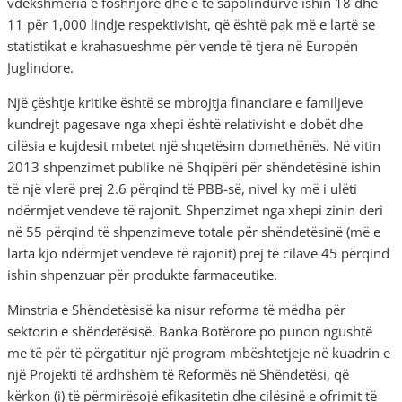
vdekshmëria e foshnjore dhe e të sapolindurve ishin 18 dhe
11 për 1,000 lindje respektivisht, që është pak më e lartë se
statistikat e krahasueshme për vende të tjera në Europën
Juglindore.
Një çështje kritike është se mbrojtja financiare e familjeve
kundrejt pagesave nga xhepi është relativisht e dobët dhe
cilësia e kujdesit mbetet një shqetësim domethënës. Në vitin
2013 shpenzimet publike në Shqipëri për shëndetësinë ishin
të një vlerë prej 2.6 përqind të PBB-së, nivel ky më i ulëti
ndërmjet vendeve të rajonit. Shpenzimet nga xhepi zinin deri
në 55 përqind të shpenzimeve totale për shëndetësinë (më e
larta kjo ndërmjet vendeve të rajonit) prej të cilave 45 përqind
ishin shpenzuar për produkte farmaceutike.
Minstria e Shëndetësisë ka nisur reforma të mëdha për
sektorin e shëndetësisë. Banka Botërore po punon ngushtë
me të për të përgatitur një program mbështetjeje në kuadrin e
një Projekti të ardhshëm të Reformës në Shëndetësi, që
kërkon (i) të përmirësojë efikasitetin dhe cilësinë e ofrimit të