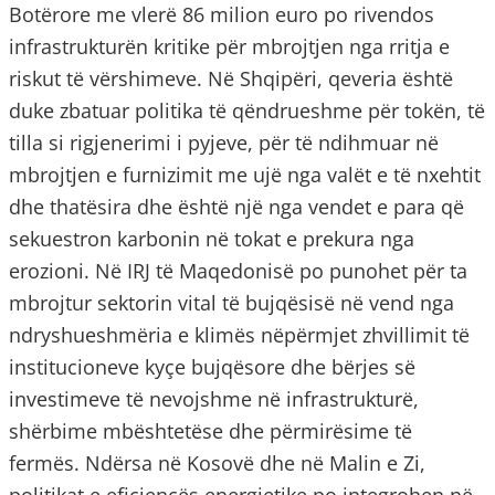
Botërore me vlerë 86 milion euro po rivendos
infrastrukturën kritike për mbrojtjen nga rritja e
riskut të vërshimeve. Në Shqipëri, qeveria është
duke zbatuar politika të qëndrueshme për tokën, të
tilla si rigjenerimi i pyjeve, për të ndihmuar në
mbrojtjen e furnizimit me ujë nga valët e të nxehtit
dhe thatësira dhe është një nga vendet e para që
sekuestron karbonin në tokat e prekura nga
erozioni. Në IRJ të Maqedonisë po punohet për ta
mbrojtur sektorin vital të bujqësisë në vend nga
ndryshueshmëria e klimës nëpërmjet zhvillimit të
institucioneve kyçe bujqësore dhe bërjes së
investimeve të nevojshme në infrastrukturë,
shërbime mbështetëse dhe përmirësime të
fermës. Ndërsa në Kosovë dhe në Malin e Zi,