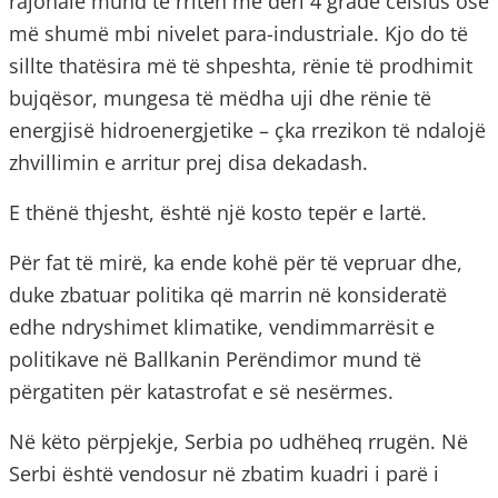
rajonale mund të rriten me deri 4 gradë celsius ose
më shumë mbi nivelet para-industriale. Kjo do të
sillte thatësira më të shpeshta, rënie të prodhimit
bujqësor, mungesa të mëdha uji dhe rënie të
energjisë hidroenergjetike – çka rrezikon të ndalojë
zhvillimin e arritur prej disa dekadash.
E thënë thjesht, është një kosto tepër e lartë.
Për fat të mirë, ka ende kohë për të vepruar dhe,
duke zbatuar politika që marrin në konsideratë
edhe ndryshimet klimatike, vendimmarrësit e
politikave në Ballkanin Perëndimor mund të
përgatiten për katastrofat e së nesërmes.
Në këto përpjekje, Serbia po udhëheq rrugën. Në
Serbi është vendosur në zbatim kuadri i parë i