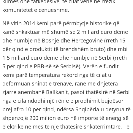
klimës dhe fatkeqësive, të cilat vënë në rrezik
komunitetet e cenueshme.
Në vitin 2014 kemi parë përmbytje historike që
kanë shkaktuar më shumë se 2 miliard euro dëme
dhe humbje në Bosnjë dhe Hercegovinë (rreth 15
për qind e produktit të brendshëm bruto) dhe mbi
1,5 miliard euro dëme dhe humbje në Serbi (rreth
5 për qind e PBB-së së Serbisë). Verën e fundit
kemi parë temperatura rekord nga të cilat u
deformuan shinat e trenave, ranë me dhjetëra
zjarre anembanë Ballkanit, pasoi thatësirë në Serbi
nga e cila ndodhi një rënie e prodhimit bujqësor
prej afro 10 për qind, ndërsa Shqipëria u detyrua të
shpenzojë 200 milion euro në importe të energjisë
elektrike në mes të një thatësire shkatërrimtare. Të