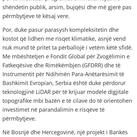
shëndetin publik, arsim, bujqësi dhe më gjerë pas
përmbytjeve të kësaj vere.
Por, duke pasur parasysh kompleksitetin dhe
kostot që lidhen me risqet klimatike, asnjë vend
nuk mund të pritet ta përballojë i vetëm këtë sfidë.
Me mbështetjen e Fondit Global për Zvogëlimin e
Fatkeqësive dhe Rimëkëmbjen (GFDRR) dhe të
Instrumentit për Ndihmën Para-Anëtarësimit të
Bashkimit Evropian, Serbia është duke përdorur
teknologjinë LiDAR për të krijuar modele digjitale
topografike mbi bazën e të cilave do të orientohen
investimet në parandalimin e risqeve të
përmbytjeve.
Në Bosnjë dhe Hercegovinë, një projekt i Bankës