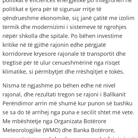
politikat e eficiencës energjetike po integrohen në
politikat e tjera për të siguruar rritje të
qëndrueshme ekonomike, siç janë çatitë me izolim
termik dhe modernizimi i sistemeve të ngrohjes
nëpër shkolla dhe spitale. Po bëhen investime
kritike në të gjithë rajonin edhe përgjatë
korridoreve kryesore rajonale të transportit dhe
tregtisë për të ulur cenueshmërinë nga risqet
klimatike, si përmbytjet dhe rrëshqitjet e tokës.
Nisma të ngjashme po bëhen edhe në nivel
rajonal, dhe rezultati tregon se rajoni i Ballkanit
Perëndimor arrin më shumë kur punon së bashku
se sa do të arrihej nga puna e secilit shtet më vete.
Me mbështetje nga Organizata Botërore
Meteorologjike (WMO) dhe Banka Botërore,