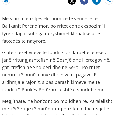
Tweet
Share
Posta elektronike
Share
Me vijimin e rritjes ekonomike të vendeve të
Ballkanit Perëndimor, po rritet edhe ekspozimi i
tyre ndaj riskut nga ndryshimet klimatike dhe
fatkeqësitë natyrore.
Gjatë njëzet viteve të fundit standardet e jetesës
janë rritur gjashtëfish në Bosnjë dhe Hercegovinë,
gati trefish në Shqipëri dhe në Serbi. Po rritet
numri i të punësuarve dhe niveli i pagave. E
ardhmja e rajonit, sipas parashikimeve më të
fundit të Bankës Botërore, është e shndritshme.
Megjithatë, në horizont po mblidhen re. Paralelisht
me këtë rritje të mirëpritur po rriten edhe risqet e