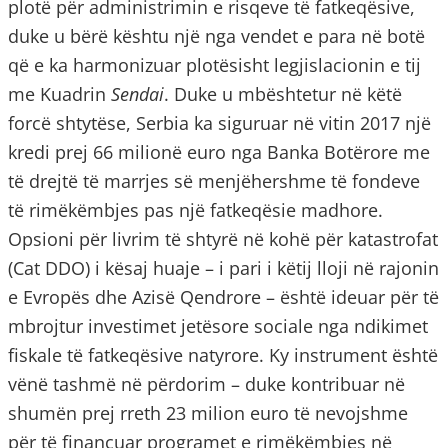
plotë për administrimin e risqeve të fatkeqësive,
duke u bërë kështu një nga vendet e para në botë
që e ka harmonizuar plotësisht legjislacionin e tij
me Kuadrin
Sendai
. Duke u mbështetur në këtë
forcë shtytëse, Serbia ka siguruar në vitin 2017 një
kredi prej 66 milionë euro nga Banka Botërore me
të drejtë të marrjes së menjëhershme të fondeve
të rimëkëmbjes pas një fatkeqësie madhore.
Opsioni për livrim të shtyrë në kohë për katastrofat
(Cat DDO) i kësaj huaje – i pari i këtij lloji në rajonin
e Evropës dhe Azisë Qendrore – është ideuar për të
mbrojtur investimet jetësore sociale nga ndikimet
fiskale të fatkeqësive natyrore. Ky instrument është
vënë tashmë në përdorim – duke kontribuar në
shumën prej rreth 23 milion euro të nevojshme
për të financuar programet e rimëkëmbjes në