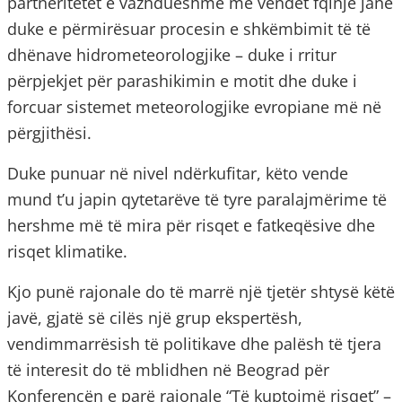
partneritetet e vazhdueshme me vendet fqinje janë
duke e përmirësuar procesin e shkëmbimit të të
dhënave hidrometeorologjike – duke i rritur
përpjekjet për parashikimin e motit dhe duke i
forcuar sistemet meteorologjike evropiane më në
përgjithësi.
Duke punuar në nivel ndërkufitar, këto vende
mund t’u japin qytetarëve të tyre paralajmërime të
hershme më të mira për risqet e fatkeqësive dhe
risqet klimatike.
Kjo punë rajonale do të marrë një tjetër shtysë këtë
javë, gjatë së cilës një grup ekspertësh,
vendimmarrësish të politikave dhe palësh të tjera
të interesit do të mblidhen në Beograd për
Konferencën e parë rajonale “Të kuptojmë risqet” –