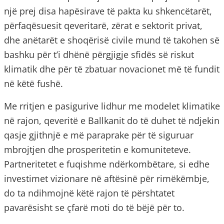
një prej disa hapësirave të pakta ku shkencëtarët,
përfaqësuesit qeveritarë, zërat e sektorit privat,
dhe anëtarët e shoqërisë civile mund të takohen së
bashku për t’i dhënë përgjigje sfidës së riskut
klimatik dhe për të zbatuar novacionet më të fundit
në këtë fushë.
Me rritjen e pasigurive lidhur me modelet klimatike
në rajon, qeveritë e Ballkanit do të duhet të ndjekin
qasje gjithnjë e më paraprake për të siguruar
mbrojtjen dhe prosperitetin e komuniteteve.
Partneritetet e fuqishme ndërkombëtare, si edhe
investimet vizionare në aftësinë për rimëkëmbje,
do ta ndihmojnë këtë rajon të përshtatet
pavarësisht se çfarë moti do të bëjë për to.