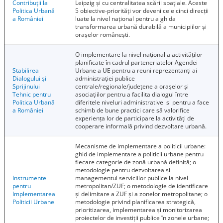
Contribuții la
Leipzig și cu centralitatea scării spațiale. Aceste
Politica Urbană
5 obiective-priorități vor deveni cele cinci direcții
a României
luate la nivel național pentru a ghida
transformarea urbană durabilă a municipiilor și
orașelor românești.
O implementare la nivel național a activităților
planificate în cadrul parteneriatelor Agendei
Stabilirea
Urbane a UE pentru a reuni reprezentanți ai
Dialogului și
administrației publice
Sprijinului
centrale/regionale/județene a orașelor și
Tehnic pentru
asociațiilor pentru a facilita dialogul între
Politica Urbană
diferitele niveluri administrative si pentru a face
a României
schimb de bune practici care să valorifice
experiența lor de participare la activități de
cooperare informală privind dezvoltare urbană.
Mecanisme de implementare a politicii urbane:
ghid de implementare a politicii urbane pentru
fiecare categorie de zonă urbană definită; o
metodologie pentru dezvoltarea și
Instrumente
managementul serviciilor publice la nivel
pentru
metropolitan/ZUF; o metodologie de identificare
Implementarea
și delimitare a ZUF și a zonelor metropolitane; o
Politicii Urbane
metodologie privind planificarea strategică,
prioritizarea, implementarea și monitorizarea
proiectelor de investiții publice în zonele urbane;