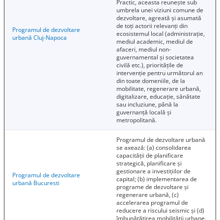
Practic, aceasta reunește sub
umbrela unei viziuni comune de
dezvoltare, agreată și asumată
de toți actorii relevanți din
Programul de dezvoltare
ecosistemul local (administrație,
urbană Cluj-Napoca
mediul academic, mediul de
afaceri, mediul non-
guvernamental și societatea
civilă etc.), prioritățile de
intervenție pentru următorul an
din toate domeniile, de la
mobilitate, regenerare urbană,
digitalizare, educație, sănătate
sau incluziune, până la
guvernanță locală și
metropolitană.
Programul de dezvoltare urbană
se axează: (a) consolidarea
capacității de planificare
strategică, planificare și
gestionare a investițiilor de
Programul de dezvoltare
capital; (b) implementarea de
urbană Bucuresti
programe de dezvoltare și
regenerare urbană, (c)
accelerarea programul de
reducere a riscului seismic și (d)
îmbunătățirea mobilității urbane.