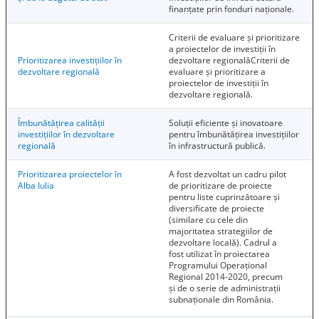
finanțate prin fonduri naționale.
Criterii de evaluare și prioritizare
a proiectelor de investiții în
Prioritizarea investițiilor în
dezvoltare regionalăCriterii de
dezvoltare regională
evaluare și prioritizare a
proiectelor de investiții în
dezvoltare regională.
Îmbunătățirea calității
Soluții eficiente și inovatoare
investițiilor în dezvoltare
pentru îmbunătățirea investițiilor
regională
în infrastructură publică.
Prioritizarea proiectelor în
A fost dezvoltat un cadru pilot
Alba Iulia
de prioritizare de proiecte
pentru liste cuprinzătoare și
diversificate de proiecte
(similare cu cele din
majoritatea strategiilor de
dezvoltare locală). Cadrul a
fost utilizat în proiectarea
Programului Operațional
Regional 2014-2020, precum
și de o serie de administrații
subnaționale din România.