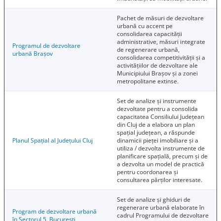
Pachet de măsuri de dezvoltare
urbană cu accent pe
consolidarea capacității
administrative, măsuri integrate
Programul de dezvoltare
de regenerare urbană,
urbană Brașov
consolidarea competitivității și a
activitățiilor de dezvoltare ale
Municipiului Brașov și a zonei
metropolitane extinse.
Set de analize și instrumente
dezvoltate pentru a consolida
capacitatea Consiliului Județean
din Cluj de a elabora un plan
spațial județean, a răspunde
Planul Spațial al Județului Cluj
dinamicii pieței imobiliare și a
utiliza / dezvolta instrumente de
planificare spațială, precum și de
a dezvolta un model de practică
pentru coordonarea și
consultarea părților interesate.
Set de analize și ghiduri de
regenerare urbană elaborate în
Program de dezvoltare urbană
cadrul Programului de dezvoltare
în Sectorul 5, București