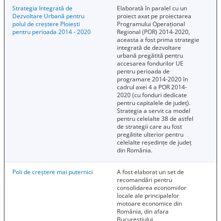
Strategia Integrată de
Elaborată în paralel cu un
Dezvoltare Urbană pentru
proiect axat pe proiectarea
polul de creștere Ploiești
Programului Operațional
pentru perioada 2014 - 2020
Regional (POR) 2014-2020,
aceasta a fost prima strategie
integrată de dezvoltare
urbană pregătită pentru
accesarea fondurilor UE
pentru perioada de
programare 2014-2020 în
cadrul axei 4 a POR 2014-
2020 (cu fonduri dedicate
pentru capitalele de județ).
Strategia a servit ca model
pentru celelalte 38 de astfel
de strategii care au fost
pregătite ulterior pentru
celelalte reședințe de județ
din România.
Poli de creștere mai puternic
i
A fost elaborat un set de
recomandări pentru
consolidarea economiilor
locale ale principalelor
motoare economice din
România, din afara
Bucureștiului.