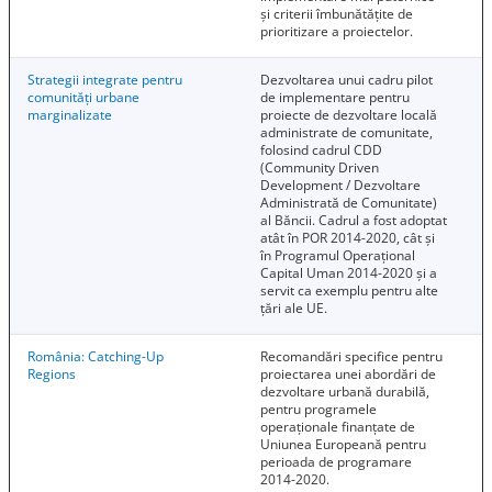
și criterii îmbunătățite de
prioritizare a proiectelor.
Strategii integrate pentru
Dezvoltarea unui cadru pilot
comunități urbane
de implementare pentru
marginalizate
proiecte de dezvoltare locală
administrate de comunitate,
folosind cadrul CDD
(Community Driven
Development / Dezvoltare
Administrată de Comunitate)
al Băncii. Cadrul a fost adoptat
atât în ​​POR 2014-2020, cât și
în Programul Operațional
Capital Uman 2014-2020 și a
servit ca exemplu pentru alte
țări ale UE.
România: Catching-Up
Recomandări specifice pentru
Regions
proiectarea unei abordări de
dezvoltare urbană durabilă,
pentru programele
operaționale finanțate de
Uniunea Europeană pentru
perioada de programare
2014-2020.