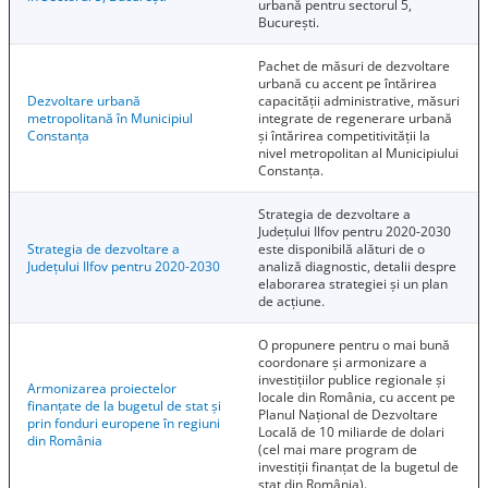
urbană pentru sectorul 5,
București.
Pachet de măsuri de dezvoltare
urbană cu accent pe întărirea
Dezvoltare urbană
capacității administrative, măsuri
metropolitană în Municipiul
integrate de regenerare urbană
Constanța
și întărirea competitivității la
nivel metropolitan al Municipiului
Constanța.
Strategia de dezvoltare a
Județului Ilfov pentru 2020-2030
Strategia de dezvoltare a
este disponibilă alături de o
Județului Ilfov pentru 2020-2030
analiză diagnostic, detalii despre
elaborarea strategiei și un plan
de acțiune.
O propunere pentru o mai bună
coordonare și armonizare a
investițiilor publice regionale și
Armonizarea proiectelor
locale din România, cu accent pe
finanțate de la bugetul de stat și
Planul Național de Dezvoltare
prin fonduri europene în regiuni
Locală de 10 miliarde de dolari
din România
(cel mai mare program de
investiții finanțat de la bugetul de
stat din România).