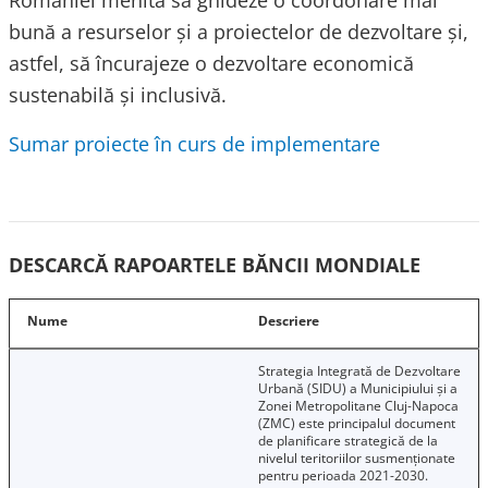
României menită să ghideze o coordonare mai
bună a resurselor și a proiectelor de dezvoltare și,
astfel, să încurajeze o dezvoltare economică
sustenabilă și inclusivă.
Sumar proiecte în curs de implementare
DESCARCĂ RAPOARTELE BĂNCII MONDIALE
Nume
Descriere
Strategia Integrată de Dezvoltare
Urbană (SIDU) a Municipiului și a
Zonei Metropolitane Cluj-Napoca
(ZMC) este principalul document
de planificare strategică de la
nivelul teritoriilor susmenționate
pentru perioada 2021-2030.