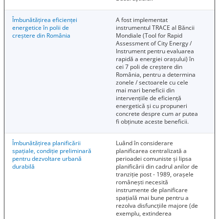
Îmbunătățirea eficienței
A fost implementat
energetice în polii de
instrumentul TRACE al Băncii
creștere din România
Mondiale (Tool for Rapid
Assessment of City Energy /
Instrument pentru evaluarea
rapidă a energiei orașului) în
cei 7 poli de creștere din
România, pentru a determina
zonele / sectoarele cu cele
mai mari beneficii din
intervențiile de eficiență
energetică și cu propuneri
concrete despre cum ar putea
fi obținute aceste beneficii.
Îmbunătățirea planificării
Luând în considerare
spațiale, condiție preliminară
planificarea centralizată a
pentru dezvoltare urbană
perioadei comuniste și lipsa
durabilă
planificării din cadrul anilor de
tranziție post - 1989, orașele
românești necesită
instrumente de planificare
spațială mai bune pentru a
rezolva disfuncțiile majore (de
exemplu, extinderea