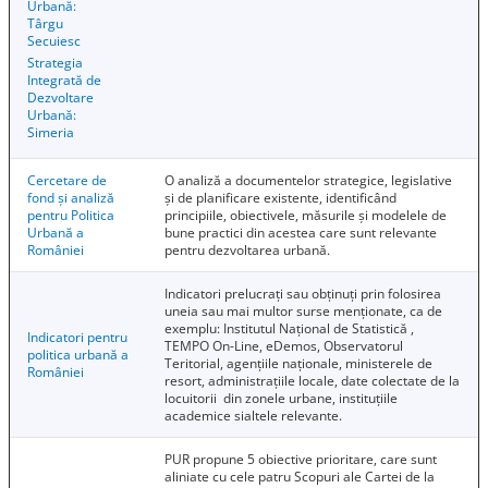
Urbană:
Târgu
Secuiesc
Strategia
Integrată de
Dezvoltare
Urbană:
Simeria
Cercetare de
O analiză a documentelor strategice, legislative
fond și analiză
și de planificare existente, identificând
pentru Politica
principiile, obiectivele, măsurile și modelele de
Urbană a
bune practici din acestea care sunt relevante
României
pentru dezvoltarea urbană.
Indicatori prelucrați sau obținuți prin folosirea
uneia sau mai multor surse menționate, ca de
exemplu: Institutul Național de Statistică ,
Indicatori pentru
TEMPO On-Line, eDemos, Observatorul
politica urbană a
Teritorial, agențiile naționale, ministerele de
României
resort, administrațiile locale, date colectate de la
locuitorii din zonele urbane, instituțiile
academice sialtele relevante.
PUR propune 5 obiective prioritare, care sunt
aliniate cu cele patru Scopuri ale Cartei de la