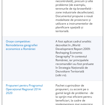
necontrolată), precum și alte
probleme (de exemplu,
terenurile de tip brownfield -
zone industriale dezafectate).
Documentul propune o nouă
modalitate de proiectare și
utilizare a instrumentelor de
planificare spațială și
teritorială.
Orașe competitive:
A fost aplicat cadrul analitic
Remodelarea geografiei
dezvoltat în „World
economice a României
Development Report 2009:
Reshaping Economic
Geography” în contextul
României, iar principalele
recomandări au fost preluate
în Strategia Națională de
Dezvoltare Teritorială
(sdtr.ro).
Propuneri pentru Programul
Pachet cuprinzător de
Operațional Regional 2014-
propuneri, cu accent pe o
2020
gamă largă de probleme - de
la sprijin mai eficient pentru
beneficiari, la cadre de
implementare mai puternice