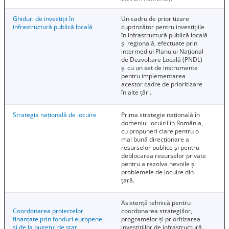
Ghiduri de investiții în
Un cadru de prioritizare
infrastructură publică locală
cuprinzător pentru investițiile
în infrastructură publică locală
și regională, efectuate prin
intermediul Planului Național
de Dezvoltare Locală (PNDL)
și cu un set de instrumente
pentru implementarea
acestor cadre de prioritizare
în alte țări.
Strategia națională de locuire
Prima strategie națională în
domeniul locuirii în România,
cu propuneri clare pentru o
mai bună direcționare a
resurselor publice și pentru
deblocarea resurselor private
pentru a rezolva nevoile și
problemele de locuire din
țară.
Asistență tehnică pentru
Coordonarea proiectelor
coordonarea strategiilor,
finanțate prin fonduri europene
programelor și prioritizarea
și de la bugetul de stat
investițiilor de infrastructură