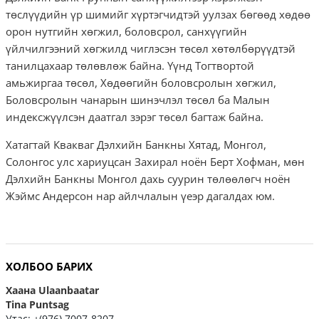
төслүүдийн үр шимийг хүртэгчидтэй уулзах бөгөөд хөдөө
орон нутгийн хөгжил, боловсрол, санхүүгийн
үйлчилгээний хөгжилд чиглэсэн төсөл хөтөлбөрүүдтэй
танилцахаар төлөвлөж байна. Үүнд Тогтвортой
амьжиргаа төсөл, Хөдөөгийн боловсролын хөгжил,
Боловсролын чанарын шинэчлэл төсөл ба Малын
индексжүүлсэн даатгал зэрэг төсөл багтаж байна.
Хатагтай Квакваг Дэлхийн Банкны Хятад, Монгол,
Солонгос улс хариуцсан Захирал ноён Берт Хофман, мөн
Дэлхийн Банкны Монгол дахь суурин төлөөлөгч ноён
Жэймс Андерсон нар айлчлалын үеэр дагалдах юм.
ХОЛБОО БАРИХ
Хаана Ulaanbaatar
Tina Puntsag
Утас: +(976) 7007-8207