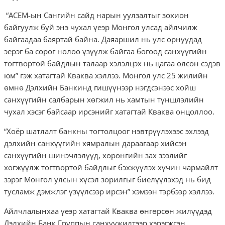
“АСЕМ-ын Сангийн сайд нарын уулзалтыг зохион
байгуулж буй энэ чухал үеэр Монгол улсад айлчилж
байгаадаа баяртай байна. Даяаршил нь улс орнуудад
эерэг ба сөрөг нөлөө үзүүлж байгаа бөгөөд санхүүгийн
тогтвортой байдлын талаар хэлэлцэх нь цагаа олсон сэдэв
юм” гэж хатагтай Кваква хэллээ. Монгол улс 25 жилийн
өмнө Дэлхийн Банкинд гишүүнээр нэгдсэнээс хойш
санхүүгийн салбарын хөгжил нь хамтын түншлэлийн
чухал хэсэг байсаар ирсэнийг хатагтай Кваква онцоллоо.
“Хоёр шатлалт банкны тогтолцоог нэвтрүүлэхээс эхлээд
дэлхийн санхүүгийн хямралын дараагаар хийсэн
санхүүгийн шинэчлэлүүд, хөрөнгийн зах зээлийг
хөгжүүлж тогтвортой байдлыг бэхжүүлэх хүчин чармайлт
зэрэг Монгол улсын хүсэл зорилгыг биелүүлэхэд нь бид
тусламж дэмжлэг үзүүлсээр ирсэн” хэмээн тэрбээр хэллээ.
Айлчлалынхаа үеэр хатагтай Кваква өнгөрсөн жилүүдэд
Дэлхийн Банк Группын санхүүжилтээр хэрэгжсэн