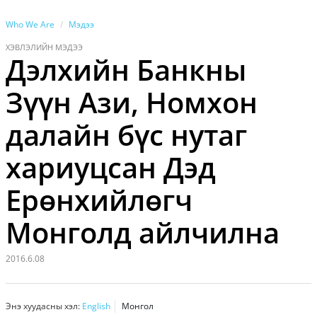
Who We Are
Мэдээ
ХЭВЛЭЛИЙН МЭДЭЭ
Дэлхийн Банкны
Зүүн Ази, Номхон
далайн бүс нутаг
хариуцсан Дэд
Ерөнхийлөгч
Монголд айлчилна
2016.6.08
Энэ хуудасны хэл:
English
Монгол