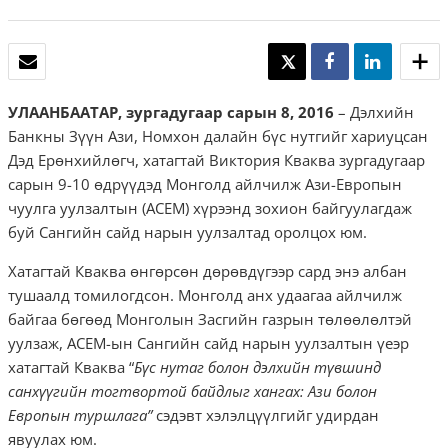
И-МЭЙЛ
TWEET
SHARE
SHARE
УЛААНБААТАР, зургадугаар сарын 8, 2016
– Дэлхийн
Банкны Зүүн Ази, Номхон далайн бүс нутгийг хариуцсан
Дэд Ерөнхийлөгч, хатагтай Виктория Кваква зургадугаар
сарын 9-10 өдрүүдэд Монголд айлчилж Ази-Европын
чуулга уулзалтын (АСЕМ) хүрээнд зохион байгуулагдаж
буй Сангийн сайд нарын уулзалтад оролцох юм.
Хатагтай Кваква өнгөрсөн дөрөвдүгээр сард энэ албан
тушаалд томилогдсон. Монголд анх удаагаа айлчилж
байгаа бөгөөд Монголын Засгийн газрын төлөөлөлтэй
уулзаж, АСЕМ-ын Сангийн сайд нарын уулзалтын үеэр
хатагтай Кваква “
Бүс нутаг болон дэлхийн түвшинд
санхүүгийн тогтвортой байдлыг хангах: Ази болон
Европын туршлага”
сэдэвт хэлэлцүүлгийг удирдан
явуулах юм.