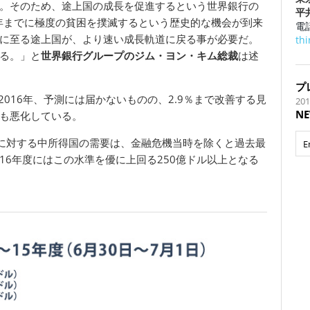
。そのため、途上国の成長を促進するという世界銀行の
平
0年までに極度の貧困を撲滅するという歴史的な機会が到来
電話
に至る途上国が、より速い成長軌道に戻る事が必要だ。
th
る。」と
世界銀行グループのジム・ヨン・キム総裁
は述
プ
2016年、予測には届かないものの、2.9％まで改善する見
201
NE
も悪化している。
貸出に対する中所得国の需要は、金融危機当時を除くと過去最
016年度にはこの水準を優に上回る250億ドル以上となる