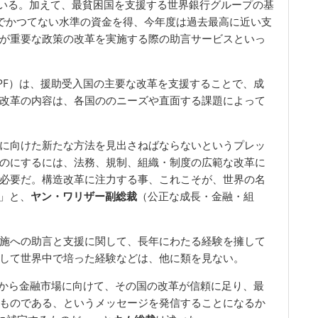
ている。加えて、最貧困国を支援する世界銀行グループの基
渉でかつてない水準の資金を得、今年度は過去最高に近い支
が重要な政策の改革を実施する際の助言サービスといっ
PF）は、援助受入国の主要な改革を支援することで、成
改革の内容は、各国ののニーズや直面する課題によって
に向けた新たな方法を見出さねばならないというプレッ
のにするには、法務、規制、組織・制度の広範な改革に
必要だ。構造改革に注力する事、これこそが、世界の名
」と、
ヤン・ワリザー副総裁
（公正な成長・金融・組
施への助言と支援に関して、長年にわたる経験を擁して
して世界中で培った経験などは、他に類を見ない。
行から金融市場に向けて、その国の改革が信頼に足り、最
ものである、というメッセージを発信することになるか