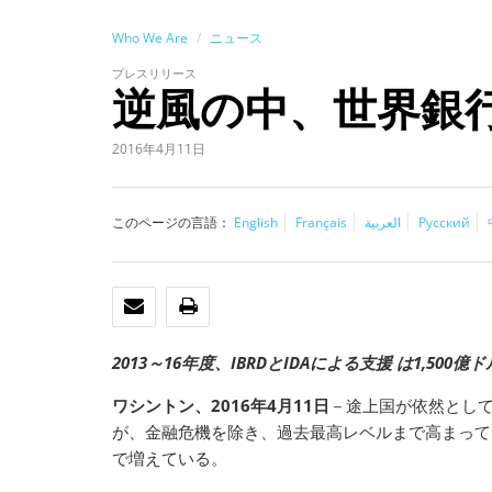
Who We Are
ニュース
プレスリリース
逆風の中、世界銀
2016年4月11日
このページの言語：
English
Français
العربية
Русский
Eメール
印刷
2013～16年度、IBRDとIDAによる支援 は1,500億
ワシントン、2016年4月11日
－途上国が依然とし
が、金融危機を除き、過去最高レベルまで高まっており
で増えている。