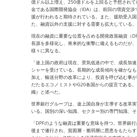
億ドル以上増え、250億ドルを上回ると予想され
金である国際開発協会（IDA）は、前回の増資交
援が行われると期待されている。また、援助受入国
た、融資以外の支援に対する需要も拡大している。
現在の融資に重要な位置を占める開発政策融資（D
長源を多様化し、将来的な衝撃に備えるものだが、
様々に異なる。
「途上国の政府は現在、景気低迷の中で、成長加速
シャーを受けている。長期的な成長傾向を確かなも
加え、輸送分野の改革により、投資を呼び込む事が
だたるエコノミストやG20各国からの提言である。
織）と述べた。
世界銀行グループは、途上国自身が主導する改革実
いる。国別の深い知識、セクター別の専門知識、そ
「DPFのような融資は重要な意味を持つ。世界銀
後まで遂行され、貧困層・脆弱層に恩恵をもたらす