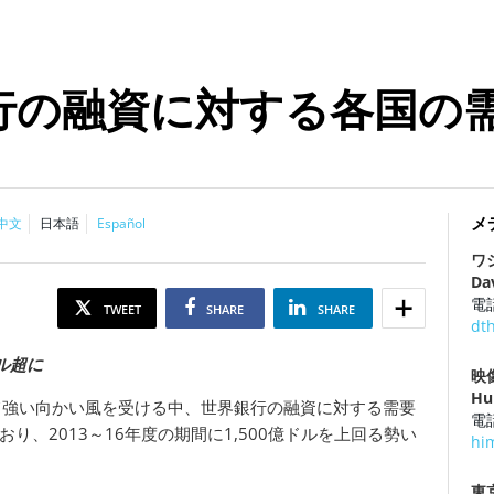
行の融資に対する各国の
メ
中文
日本語
Español
ワ
Da
電話
TWEET
SHARE
SHARE
dt
ドル超に
映
Hu
て強い向かい風を受ける中、世界銀行の融資に対する需要
電話
、2013～16年度の期間に1,500億ドルを上回る勢い
hi
東