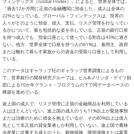
フィンデックス（Global Findex）」によると、世界全体では、
「過去12か月間に正規の金融機関に預金した」成人は全体の
22%となっている。グローバル・フィンデックスは、世界の
人々がどのように預金、借入、支払、リスク管理を行なってい
るかについて、最も包括的な姿を示している。正規の銀行口座
を持つ成人でも、預金口座として使っている割合は43%に過ぎ
ない。他方、世界全体で口座を持つ人の61%は、雇用主、政府
または離れて暮らす家族からの資金の受取り口座として利用し
ている。
このデータはギャラップ社のギャラップ世界調査によるもの
で、世界銀行の開発研究グループは、ビル&メリンダ・ゲイツ財
団による10か年グラント・プログラムの下で同データベースの
構築を進めている。
途上国の成人で、リスク管理に正規の金融商品を利用している
人はほとんどいない。途上国の成人のうち11%以上が緊急事態
または治療のために借金を抱えているが、その80%以上は借入
先として非正規の貸金業者しか利用していない。途上国で農林
水産業に従事する成人のうち、穀物保険、降雨保険または家畜