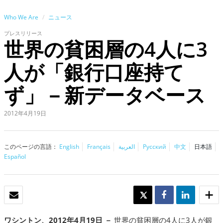
Who We Are
ニュース
プレスリリース
世界の貧困層の4人に3
人が「銀行口座持て
ず」－新データベース
2012年4月19日
このページの言語：
English
Français
العربية
Русский
中文
日本語
Español
Eメール
TWEET
SHARE
SHARE
ワシントン、2012年4月19日 －
世界の貧困層の4人に3人が銀