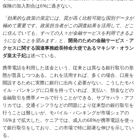
保険の加入割合は6%に過ぎない。
「効果的な政策の策定には、質が高く比較可能な国別データが
極めて重要です。政策担当者がこの調査結果を活用して、どこ
に住んでいても、すべての人々が金融サービスを利用できるよ
うになることを望みます」
と、
開発のための金融サービス・ア
クセスに関する国連事務総長特命大使であるマキシマ・オラン
ダ皇太子妃
は述べている。
携帯電話を利用した送金という、従来とは異なる銀行取引の形
態が普及しつつある。これを活用すれば、多くの場合、口座を
開設するために実際に銀行に出向く必要がない。こうしたモバ
イル・バンキングに口座を持っていれば、支払い、預金などの
金融取引を携帯メールで行うことができる。サブサハラ・アフ
リカでは、交通インフラなどの問題により従来型の銀行取引を
行うことは難しいが、モバイル・バンキングが市場シェアの
16%まで拡大した。ケニアでは、成人の68%が携帯電話を使っ
て銀行取引をしており、この市場で特に顕著な伸びを示してい
る。