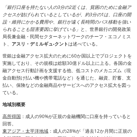
「銀行口座を持たない人の3分の2近くは、貧困のために金融ア
クセスが妨げられているとしているが、約3分の1は、口座の開
設・維持にかかる費用や、銀行が遠く長時間のバス移動を強い
られることも阻害要因に挙げている」
と、世界銀行の開発政策
局長兼金融・民間セクターネットワークのチーフ・エコノミス
ト、
アスリ・デミルギュ-クント
は述べている。
世銀は金融アクセス拡大のために60か国以上でプロジェクトを
実施しており、その規模は総額30億ドル以上に上る。各国の金
融アクセス行動計画を支援する他、低コストのメカニズム（現
金自動預け払い機や携帯電話など）を通じた、融資、貯蓄、支
払い、保険などの金融商品やサービスへのアクセス拡大を図っ
ている。
地域別概要
高所得国
：成人の90%が正規の金融機関に口座を持っていると
回答。
東アジア・太平洋地域
：成人の28%が「過去12か月間に正規の