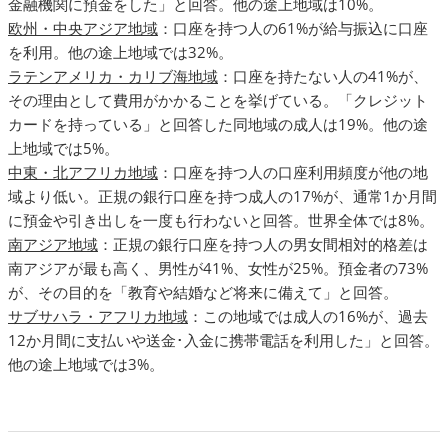
金融機関に預金をした」と回答。他の途上地域は10%。
欧州・中央アジア地域
：口座を持つ人の61%が給与振込に口座
を利用。他の途上地域では32%。
ラテンアメリカ・カリブ海地域
：口座を持たない人の41%が、
その理由として費用がかかることを挙げている。「クレジット
カードを持っている」と回答した同地域の成人は19%。他の途
上地域では5%。
中東・北アフリカ地域
：口座を持つ人の口座利用頻度が他の地
域より低い。正規の銀行口座を持つ成人の17%が、通常1か月間
に預金や引き出しを一度も行わないと回答。世界全体では8%。
南アジア地域
：正規の銀行口座を持つ人の男女間相対的格差は
南アジアが最も高く、男性が41%、女性が25%。預金者の73%
が、その目的を「教育や結婚など将来に備えて」と回答。
サブサハラ・アフリカ地域
：この地域では成人の16%が、過去
12か月間に支払いや送金･入金に携帯電話を利用した」と回答。
他の途上地域では3%。