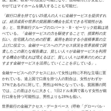
やがてはマイホームを購入することも可能だ。
「銀行口座を持てない25億人の人々に金融サービスを提供すれ
ば、経済成長や世界の貧困層の機会を拡大できる可能性があ
る」
と、世界銀行グループのロバート・B・ゼーリック総裁は述
べている。
「金融サービスの力を駆使することで、授業料の支
払い、住宅購入のための貯蓄、雇用を創出する小規模事業の立
上げに役立つ。金融サービスへのアクセス状況を世界規模で調
査したこの新たな報告書は、貧しい人々が金融サービスを利用
する機会が増えれば増えるほど、貧しい人々は将来のためにま
すます金融サービスを活用していくことを示している」
。
金融サービスへのアクセスにおいて女性は特に不利な立場に置
かれている。途上国で口座を持つ人の割合は、女性がわずか
37%であるのに対して、男性は46%となっている。貧困層の間
では、この差はさらに大きく、1日2ドル未満で暮らす女性が銀
行口座を持つ可能性は、男性よりも28%も低い。
世界銀行の金融アクセス・データベース（呼称「グローバル・