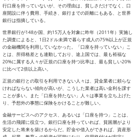
行口座を持っていないが、その理由は、貧しさだけでなく、口
座開設に伴う費用、手続き、銀行までの距離にもある、と世界
銀行は指摘している。
世界銀行が148か国、約15万人を対象に昨年（2011年）実施し
た調査によると、1日2ドル未満で暮らす成人の75%以上が正規
の金融機関を利用していなかった。「口座を持っていない」こ
とは、所得格差とも連動しており、途上国では、最も裕福な
20%に属する人々が正規の口座を持つ比率は、最も貧しい20%
に比べて2倍以上高い。
正規の銀行との取引を利用できない人々は、貸金業者に頼らな
ければならない傾向が高いが、こうした業者は高い金利を課す
ことが多い。また「口座を持たない」人々は事業を立ち上げた
り、予想外の事態に保険をかけることが難しい。
金融サービスへのアクセス、あるいは「口座を持つ」ことは、
生活の飛躍に役立つ。銀行口座を持っていれば、貧困層がより
安定した将来を築けるからだ。貯金や借入ができれば、資産形
成、起業、教育への投資が可能になり、信用格付けが安定し、