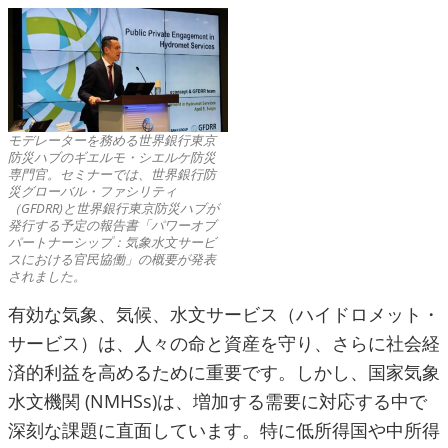
モデレーターを務める世界銀行東京
防災ハブのギエルモ・シエルケ防災
専門官。セミナーでは、世界銀行防
災グローバル・ファシリティ
（GFDRR)と世界銀行東京防災ハブが
発行する予定の報告書「パワーオブ
パートナーシップ：気象水文サービ
スにおける官民協働」の概要が発表
されました。
有効な気象、気候、水文サービス（ハイドロメット・
サービス）は、人々の命と資産を守り、さらに社会経
済的利益を高めるために重要です。しかし、国家気象
水文機関 (NMHSs)は、増加する需要に対応する中で
深刻な課題に直面しています。特に低所得国や中所得