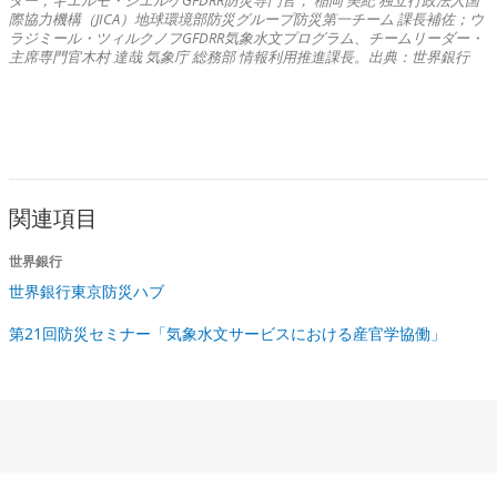
ダー；ギエルモ・シエルケGFDRR防災専門官； 稲岡 美紀 独立行政法人国
際協力機構（JICA）地球環境部防災グループ防災第一チーム 課長補佐；ウ
ラジミール・ツィルクノフGFDRR気象水文プログラム、チームリーダー・
主席専門官木村 達哉 気象庁 総務部 情報利用推進課長。出典：世界銀行
関連項目
世界銀行
世界銀行東京防災ハブ
第21回防災セミナー「気象水文サービスにおける産官学協働」