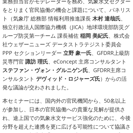
業務担当官がモデレーターを務め、気象水文セクター
をとりまく官民協働の機会と課題について、パネリス
ト（気象庁 総務部 情報利用推進課長
木村 達哉氏
、
独立行政法人国際協力機構（JICA）地球環境部防災グ
ループ防災第一チーム 課長補佐
稲岡 美紀氏
、株式会
社ウェザーニューズ データストラテジスト委員会
PPP セクションリーダー
立野 象一氏
、GFDRR上級防
災専門官
諏訪 理氏
、eConcept 主席コンサルタント
ステファン・ヴォン・グルニゲン氏
、GFDRR主席コ
ンサルタント
デヴィッド・ロジャーズ氏
）からの活
発な議論が交わされました。
本セミナーには、国内外の官民機関から、50名以上
が参加し、日本の官民協働への貴重な見解が提供さ
れ、途上国での気象水文サービス強化のために、今後
分野を超えた連携を更に広げる可能性について協議さ