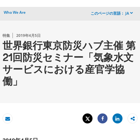
Who We Are
このページの言語：
JA
dropdown
特集
2019年4月5日
世界銀行東京防災ハブ主催 第
21回防災セミナー「気象水文
サービスにおける産官学協
働」
Tweet
Share
Eメール
Share