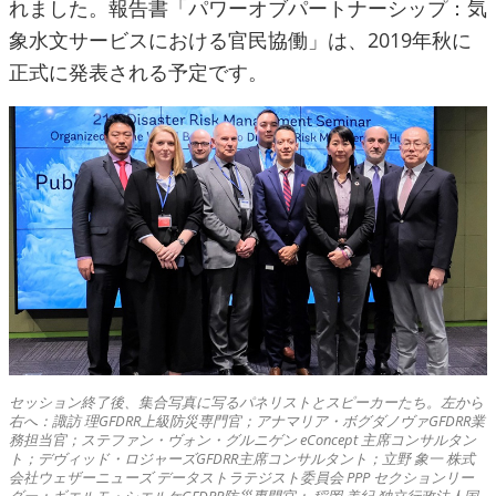
れました。報告書「パワーオブパートナーシップ：気
象水文サービスにおける官民協働」は、2019年秋に
正式に発表される予定です。
セッション終了後、集合写真に写るパネリストとスピーカーたち。左から
右へ：諏訪 理GFDRR上級防災専門官；アナマリア・ボグダノヴァGFDRR業
務担当官；ステファン・ヴォン・グルニゲン eConcept 主席コンサルタン
ト；デヴィッド・ロジャーズGFDRR主席コンサルタント；立野 象一 株式
会社ウェザーニューズ データストラテジスト委員会 PPP セクションリー