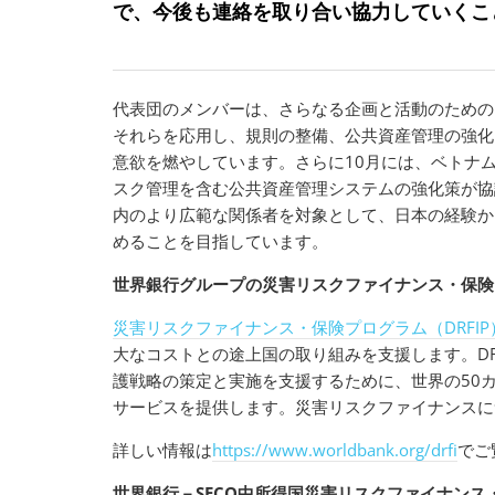
で、今後も連絡を取り合い協力していくこと
代表団のメンバーは、さらなる企画と活動のための
それらを応用し、規則の整備、公共資産管理の強化
意欲を燃やしています。さらに10月には、ベトナ
スク管理を含む公共資産管理システムの強化策が協
内のより広範な関係者を対象として、日本の経験か
めることを目指しています。
世界銀行グループの災害リスクファイナンス・保険
災害リスクファイナンス・保険プログラム（DRFIP
大なコストとの途上国の取り組みを支援します。DR
護戦略の策定と実施を支援するために、世界の50
サービスを提供します。災害リスクファイナンスに
詳しい情報は
https://www.worldbank.org/drfi
でご
世界銀行－SECO中所得国災害リスクファイナンス