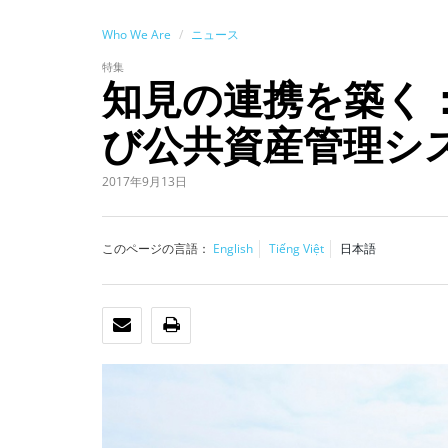
Who We Are
ニュース
特集
知見の連携を築く
び公共資産管理シ
2017年9月13日
このページの言語：
English
Tiếng Việt
日本語
Eメール
印刷