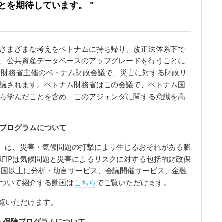
を期待しています。 "
さまざまな考えをベトナムに持ち帰り、改正法体系下で
、公共資産データベースのアップグレードを行うことに
ム財務省主催のベトナム財政会議で、災害に対する財政リ
議されます。ベトナム財務省はこの会議で、ベトナム国
ら学んだことを含め、このアジェンダに関する意識を高
プログラムについて
）
は、災害・気候問題の打撃により生じるおそれがある膨
FIPは気候問題と災害によるリスクに対する包括的財政保
カ国以上に分析・助言サービス、会議開催サービス、金融
ついて紹介する動画は
こちら
でご覧いただけます。
覧いただけます。
・保険プログラムについて