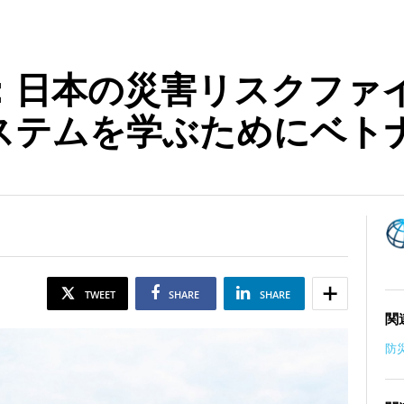
：日本の災害リスクファ
ステムを学ぶためにベト
TWEET
SHARE
SHARE
関
防