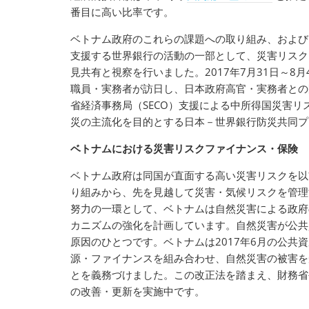
番目に高い比率です。
ベトナム政府のこれらの課題への取り組み、および
支援する世界銀行の活動の一部として、災害リスクフ
見共有と視察を行いました。2017年7月31日～
職員・実務者が訪日し、日本政府高官・実務者との
省経済事務局（SECO）支援による中所得国災害
災の主流化を目的とする日本－世界銀行防災共同
ベトナムにおける災害リスクファイナンス・保険
ベトナム政府は同国が直面する高い災害リスクを以
り組みから、先を見越して災害・気候リスクを管理
努力の一環として、ベトナムは自然災害による政府
カニズムの強化を計画しています。自然災害が公共
原因のひとつです。ベトナムは2017年6月の公共
源・ファイナンスを組み合わせ、自然災害の被害を
とを義務づけました。この改正法を踏まえ、財務省
の改善・更新を実施中です。