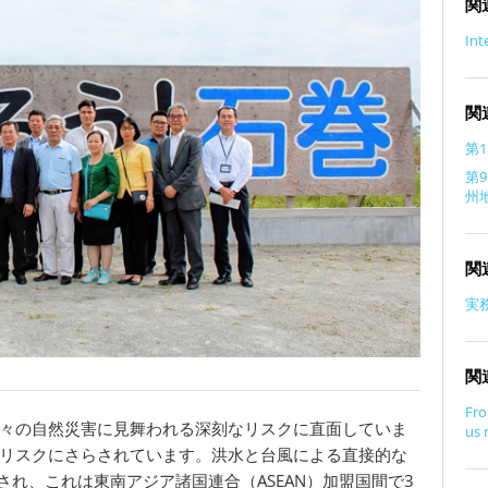
関
Int
関
第
第
州
関
実
関
Fro
々の自然災害に見舞われる深刻なリスクに直面していま
us 
のリスクにさらされています。洪水と台風による直接的な
され、これは東南アジア諸国連合（ASEAN）加盟国間で3