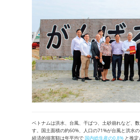
ベトナムは洪水、台風、干ばつ、土砂崩れなど、数
す。国土面積の約60%、人口の71%が台風と洪水
経済的損害額は年平均で
国内総生産の0.8%
と推定