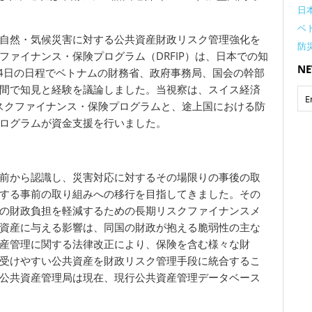
日
ベト
自然・気候災害に対する公共資産財政リスク管理強化を
防災
ァイナンス・保険プログラム（DRFIP）は、日本での知
NE
8月4日の日程でベトナムの財務省、政府事務局、国会の幹部
間で知見と経験を議論しました。当視察は、スイス経済
リスクファイナンス・保険プログラムと、途上国における防
プログラムが資金支援を行いました。
前から認識し、災害対応に対するその場限りの事後の取
する事前の取り組みへの移行を目指してきました。その
の財政負担を軽減するための長期リスクファイナンスメ
資産に与える影響は、同国の財政が抱える脆弱性の主な
資産管理に関する法律改正により、保険を含む様々な財
受けやすい公共資産を財政リスク管理手段に統合するこ
公共資産管理局は現在、現行公共資産管理データベース