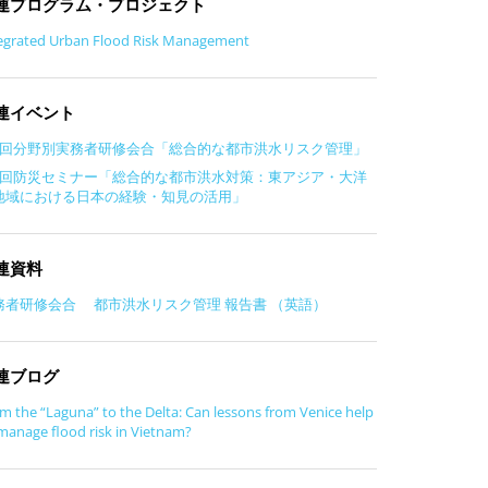
連プログラム・プロジェクト
egrated Urban Flood Risk Management
連イベント
1回分野別実務者研修会合「総合的な都市洪水リスク管理」
9回防災セミナー「総合的な都市洪水対策：東アジア・大洋
地域における日本の経験・知見の活用」
連資料
務者研修会合 都市洪水リスク管理 報告書 （英語）
連ブログ
m the “Laguna” to the Delta: Can lessons from Venice help
manage flood risk in Vietnam?