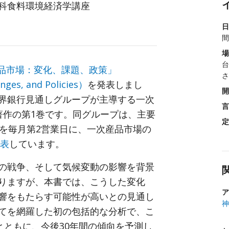
科食料環境経済学講座
日
間
場
台
品市場：変化、課題、政策」
さ
nges, and Policies）
を発表しまし
開
界銀行見通しグループが主導する一次
言
著作の第1巻です。同グループは、主要
定
めを毎月第2営業日に、一次産品市場の
表
しています。
の戦争、そして気候変動の影響を背景
りますが、本書では、こうした変化
ア
響をもたらす可能性が高いとの見通し
神
てを網羅した初の包括的な分析で、こ
とともに、今後30年間の傾向を予測し