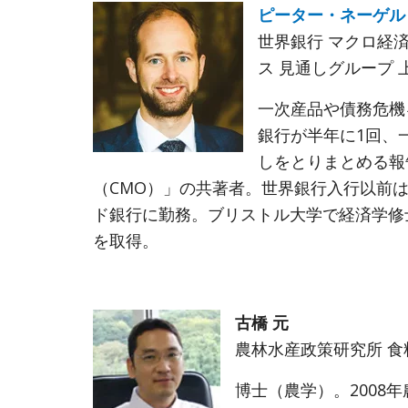
ピーター・ネーゲル
世界銀行 マクロ経
ス 見通しグループ
一次産品や債務危機
銀行が半年に1回、
しをとりまとめる報
（CMO）」の共著者。世界銀行入行以前は
ド銀行に勤務。ブリストル大学で経済学修
を取得。
古橋 元
農林水産政策研究所 
博士（農学）。2008