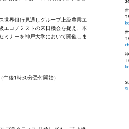
お
世
T
ス世界銀行見通しグループ上級農業エ
k
級エコノミストの来日機会を捉え、本
世
セミナーを神戸大学において開催しま
T
c
神
T
ko
（午後1時30分受付開始）
Su
S