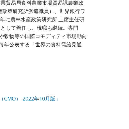
農業貿易局食料農業市場貿易課農業政
産政策研究所派遣職員）、世界銀行ワ
8年に農林水産政策研究所 上席主任研
教授として着任し、現職も継続。専門
や穀物等の国際コモディティ市場動向
毎年公表する「世界の食料需給見通
MO） 2022年10月版」