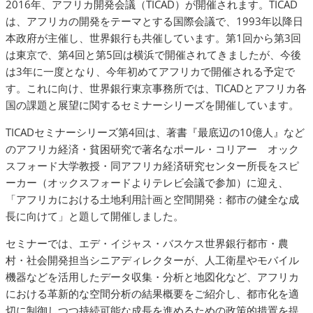
2016年、アフリカ開発会議（TICAD）が開催されます。TICAD
は、アフリカの開発をテーマとする国際会議で、1993年以降日
本政府が主催し、世界銀行も共催しています。第1回から第3回
は東京で、第4回と第5回は横浜で開催されてきましたが、今後
は3年に一度となり、今年初めてアフリカで開催される予定で
す。これに向け、世界銀行東京事務所では、TICADとアフリカ各
国の課題と展望に関するセミナーシリーズを開催しています。
TICADセミナーシリーズ第4回は、著書『最底辺の10億人』など
のアフリカ経済・貧困研究で著名なポール・コリアー オック
スフォード大学教授・同アフリカ経済研究センター所長をスピ
ーカー（オックスフォードよりテレビ会議で参加）に迎え、
「アフリカにおける土地利用計画と空間開発：都市の健全な成
長に向けて」と題して開催しました。
セミナーでは、エデ・イジャス・バスケス世界銀行都市・農
村・社会開発担当シニアディレクターが、人工衛星やモバイル
機器などを活用したデータ収集・分析と地図化など、アフリカ
における革新的な空間分析の結果概要をご紹介し、都市化を適
切に制御しつつ持続可能な成長を進めるための政策的措置を提