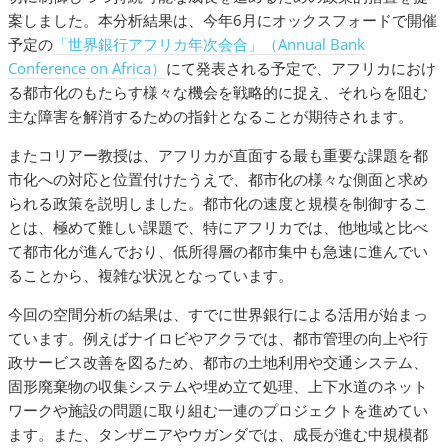
案しました。本分析結果は、今年6月にオックスフォードで開催
予定の
「世界銀行アフリカ年次会合」（Annual Bank
Conference on Africa）
にて発表される予定で、アフリカにおけ
る都市化のもたらす様々な機会を戦略的に捉え、それらを阻む
主な障害を解消するための指針となることが期待されます。
またコリアー教授は、アフリカが直面する最も重要な課題を都
市化への対応と位置付けたうえで、都市化の様々な側面と求め
られる政策を説明しました。都市化の速度と規模を制御するこ
とは、極めて難しい課題で、特にアフリカでは、他地域と比べ
て都市化が進んでおり、低所得層の都市集中も急速に進んでい
ることから、複雑な状況となっています。
今回の空間分析の結果は、すでに世界銀行による活用が始まっ
ています。例えばナイロビやアクラでは、都市管理の向上や行
政サービス改善を図るため、都市の土地利用や交通システム、
固形廃棄物の収集システムや埋め立て処理、上下水道のネット
ワークや施設の問題に取り組む一連のプロジェクトを進めてい
ます。また、タンザニアやウガンダでは、成長が進む中規模都