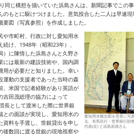
より同じ構想を描いていた浜島さんは、新聞記事でこの
んのもとに駆けつけました。意気投合した二人は早速現
概要図（写真参照）を作成しました。
民や市町村、行政に対し愛知用水
続け、1948年（昭和23年）、
局）に陳情した浜島さんと久野さ
業には最新の建設技術や、国内調
費用が必要だと知りました。幸い
設運動の支援者であった当時の森
前、米国で記者経験があり英語が
の吉田茂総理の協力によって
察団長として渡米した際に世界銀
裁との面談が実現し、愛知用水の
愛知用水概念図を背景に写
る、有馬良行・世界銀行財
た資料を手渡し、世銀貸出を申し
代表(左) と浜島辰雄さん
の後数回に渡る世銀の現地視察や