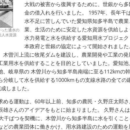
大戦の被害から復興するために、世銀から多
金の借入れを行いました。 1957年、長年干
水不足に苦しんでいた愛知県知多半島で農業
業、生活のために安定した水資源を供給しよ
に待った通水の
法人水資源
水力発電と水を供給する愛知用水プロジェク
本政府と世銀の協定によって開始されました
、木曽川上流に牧尾ダムを建設し、農業開発や工業の発
工業用水を供給することを目的としていました。愛知池
、岐阜県の 木曽川から知多半島南端に至る112kmの
ら分岐して水を供給する1000kmもの支線水路の全ての
完成しました。
求める運動は、60年以上前、知多の農民・久野庄太郎さ
辰雄さんのアイデアをもとに始まりました。 久野さんは1
の大干ばつを契機に、木曽川から知多半島に水を引くこと
などの農業団体に働きかけ、用水路建設のための運動を