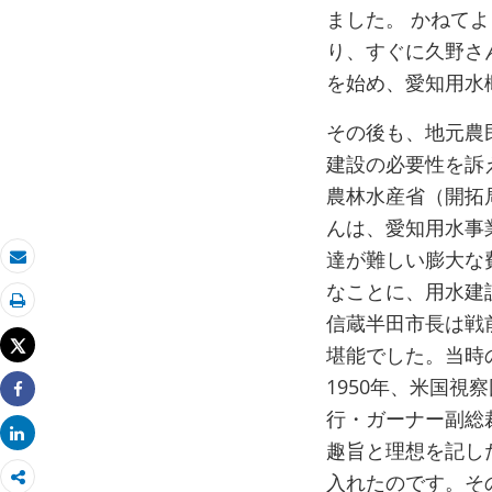
ました。 かねて
り、すぐに久野さ
を始め、愛知用水
その後も、地元農
建設の必要性を訴え
農林水産省（開拓
んは、愛知用水事
達が難しい膨大な
Eメール
なことに、用水建
印刷
信蔵半田市長は戦
Tweet
堪能でした。当時
1950年、米国視
Share
行・ガーナー副総
Share
趣旨と理想を記し
入れたのです。そ