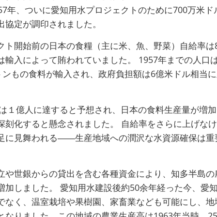
57年、ついに愛知用水プロジェクトのために700万米ド
出協定が調印されました。
クト開始前の日本の食糧（主に米、魚、野菜）自給率は8
輸入によって賄われていました。 1957年までの人口
万トンもの食料が輸入され、政府負担額は6億米ドル相当
人口は１億人に達すると予想され、日本の食料生産量が増
深刻化すると懸念されました。 自給率をさらに上げな
足に見舞われる――生産地域への潤沢な水資源確保は重
立や世銀からの貸出を含む各種資金により、知多半島の
増加しました。 愛知用水建設後約50余年経った今、愛
でなく、温室栽培や果樹園、家畜業なども可能にし、地
なりました。この地域の農業生産高は1963年当時、255