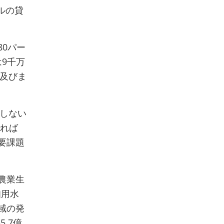
ルの貸
0パー
は9千万
に及びま
加しない
ければ
要課題
農業生
知用水
域の発
.7億