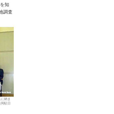
事を知
地調査
真に納ま
務局駐日