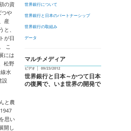
額の資
世界銀行について
ばつや
世界銀行と日本のパートナーシップ
、産
世界銀行の取組み
うと、
トが日
データ
。 こ
展には
マルチメディア
、松野
ビデオ
09/23/2012
幹線水
世界銀行と日本～かつて日本
建設
の復興で、いま世界の開発で
んと農
947
を思い
展開し