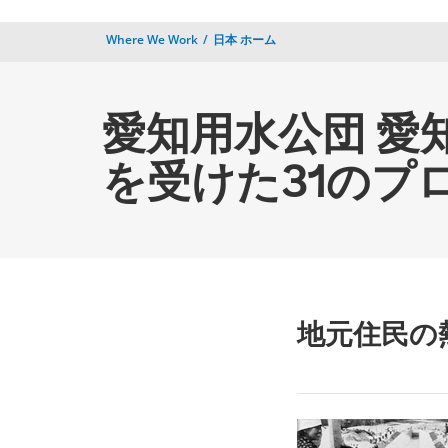
Where We Work
日本 ホーム
愛知用水公団 愛
を受けた31のプ
地元住民の