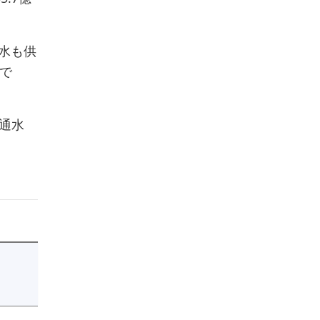
水も供
で
、通水