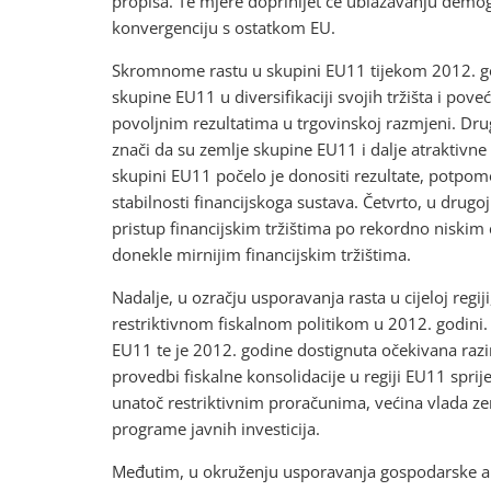
propisa. Te mjere doprinijet će ublažavanju demog
konvergenciju s ostatkom EU.
Skromnome rastu u skupini EU11 tijekom 2012. go
skupine EU11 u diversifikaciji svojih tržišta i pove
povoljnim rezultatima u trgovinskoj razmjeni. Drugo
znači da su zemlje skupine EU11 i dalje atraktivne
skupini EU11 počelo je donositi rezultate, potpo
stabilnosti financijskoga sustava. Četvrto, u drug
pristup financijskim tržištima po rekordno niski
donekle mirnijim financijskim tržištima.
Nadalje, u ozračju usporavanja rasta u cijeloj regi
restriktivnom fiskalnom politikom u 2012. godini. Za
EU11 te je 2012. godine dostignuta očekivana raz
provedbi fiskalne konsolidacije u regiji EU11 spri
unatoč restriktivnim proračunima, većina vlada z
programe javnih investicija.
Međutim, u okruženju usporavanja gospodarske akti