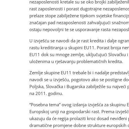
nezaposlenosti kretale su se oko brojki zabilježeni
rast zaposlenosti i porast dugotrajne nezaposleno
prelaze stope zabilježene tijekom svjetske financijske
značajan pad nezaposlenosti zahvaljujući snažnome 
ostaju nepovoljni te se usporavanje rasta nezapos
U izvješću se navodi da je rast kredita i dalje ogr
rastu kreditiranja u skupini EU11. Porast broja nen
EU11 dok su mnoge zemlje, uključujući Slovačku i 
uloženima u rješavanju problematičnih kredita.
Zemlje skupine EU11 trebale bi i nadalje predstavlj
navodi se u izvješću, pogotovo ako se postigne 
Poljska, Slovačka i Bugarska zabilježile su najveći
na 2011. godinu.
“Posebna tema” ovog izdanja izvješća za skupinu E
Europskoj uniji na gospodarski rast. Prema izvješću
ukazuju da će regija prolaziti kroz dosad neviđeni 
dramatične promjene dobne strukture europskih d