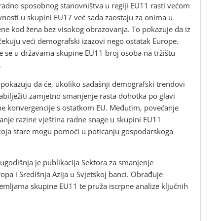
 radno sposobnog stanovništva u regiji EU11 rasti većom
vnosti u skupini EU17 već sada zaostaju za onima u
ene kod žena bez visokog obrazovanja. To pokazuje da iz
ekuju veći demografski izazovi nego ostatak Europe.
će se u državama skupine EU11 broj osoba na tržištu
.
u pokazuju da će, ukoliko sadašnji demografski trendovi
bilježiti zamjetno smanjenje rasta dohotka po glavi
ne konvergencije s ostatkom EU. Međutim, povećanje
vanje razine vještina radne snage u skupini EU11
 koja stare mogu pomoći u poticanju gospodarskoga
lugodišnja je publikacija Sektora za smanjenje
opa i Središnja Azija u Svjetskoj banci. Obrađuje
mljama skupine EU11 te pruža iscrpne analize ključnih