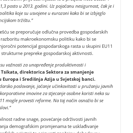
1,3 posto u 2013. godini. Uz pojačanu nesigurnost, čak je i
itika koje su usvojene u eurozoni kako bi se izbjeglo
cijskom tržištu.”
izvješću se preporučuje odlučna provedba gospodarskih
ti razboritu makroekonomsku politiku kako bi se
ednjoročni potencijal gospodarskoga rasta u skupini EU11
 strukturne prepreke gospodarskoj aktivnosti.
e su važnosti za unapređenje produktivnosti i
Tsikata, direktorica Sektora za smanjenje
 Europa i Središnja Azija u Svjetskoj banci.
darsko poslovanje, jačanje učinkovitosti u pružanju javnih
korporativne imovine za stjecanje osobne koristi neka su
1 mogle provesti reforme. Na taj način osnažio bi se
lovi.”
bilnost radne snage, povećanje održivosti javnih
guranja demografskim promjenama te usklađivanje