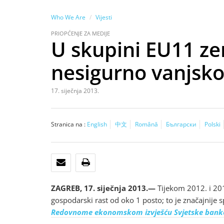
Who We Are
Vijesti
PRIOPĆENJE ZA MEDIJE
U skupini EU11 zem
nesigurno vanjsko
17. siječnja 2013.
Stranica na :
English
中文
Română
Български
Polski
E-POŠTA
ISPIŠI
ZAGREB, 17. siječnja 2013.—
Tijekom 2012. i 201
gospodarski rast od oko 1 posto; to je značajnije s
Redovnome ekonomskom izvješću Svjetske bank