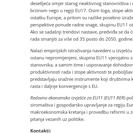
desetljeća omjer starog neaktivnog stanovništva i
brzinom nego u regiji EU17. Osim toga, stope akti
ostatku Europe, a pritom su razlike posebno izraž
perspektive ponude radne snage, skupinu EU11 oč
Ako se sadašnji trendovi nastave, predviđa se da 
rada smanjiti za više od 35 posto do 2050. godine
Nalazi empirijskih istraživanja navedeni u izvješć
ostanu nepromijenjeni, skupina EU11 vjerojatno za
stanovnika, a samim time i usporavanje dohodov
produktivnosti rada i stope aktivnosti te poboljša
predstavljaju snažnie instrumente koji društvima
rasta i daljnje konvergencije s EU.
Redovno ekonomsko izvješće za EU11 (EU11 RER
) po
siromaštva i gospodarsko upravljanje za regiju Eur
makroekonomska kretanja i provedbu reformi u ze
pitanja vezanih uz politike.
Kontakti: