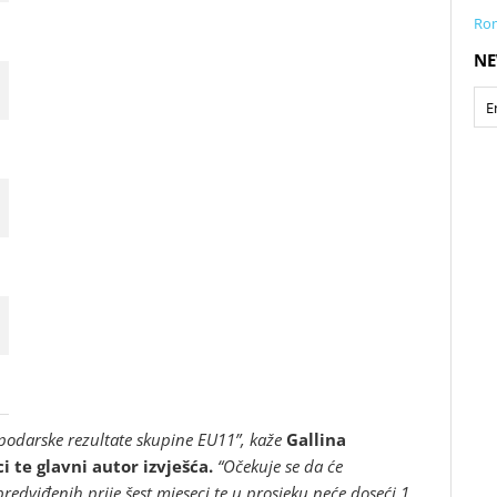
Rom
NE
spodarske rezultate skupine EU11”, kaže
Gallina
i te glavni autor izvješća.
“Očekuje se da će
predviđenih prije šest mjeseci te u prosjeku neće doseći 1