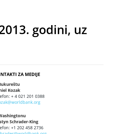
2013. godini, uz
NTAKTI ZA MEDIJE
Bukureštu
niel Kozak
efon: + 4 021 201 0388
ozak@worldbank.org
Washingtonu
istyn Schrader-King
lefon: +1 202 458 2736
chrader@worldbank.org