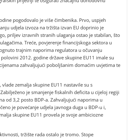
rafskih prijetnji te osigurati značajnu dohodovnu
dine pogodovalo je više čimbenika. Prvo, uspjeh
ćanju udjela izvoza na tržišta izvan EU doprinio je
, priljev izravnih stranih ulaganja ostao je stabilan, što
 ulagačima. Treće, povjerenje financijskoga sektora u
mognuto trajnim naporima regulatora u očuvanju
oj polovini 2012. godine države skupine EU11 imale su
m cijenama zahvaljujući poboljšanim domaćim uvjetima te
ji, vlade zemalja skupine EU11 nastavile su s
bilježeno je smanjenje fiskalnih deficita u cijeloj regiji
ina od 3,2 posto BDP-a. Zahvaljujući naporima u
ječeno je povećanje udjela javnoga duga u BDP-u i,
emalja skupine EU11 provela je svoje ambiciozne
vnosti, tržište rada ostalo je tromo. Stope