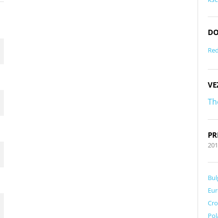
DO
Red
VE
Th
PR
201
Bul
Eur
Cro
Pol