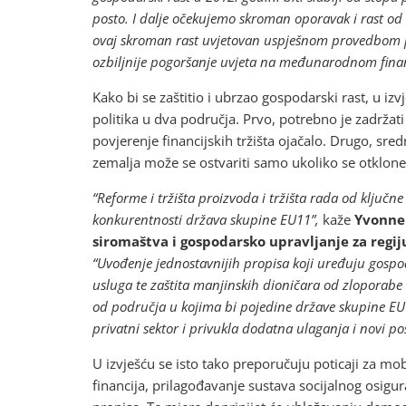
posto. I dalje očekujemo skroman oporavak i rast od 
ovaj skroman rast uvjetovan uspješnom provedbom pol
ozbiljnije pogoršanje uvjeta na međunarodnom finan
Kako bi se zaštitio i ubrzao gospodarski rast, u 
politika u dva područja. Prvo, potrebno je zadrža
povjerenje financijskih tržišta ojačalo. Drugo, sr
zemalja može se ostvariti samo ukoliko se otklone
“Reforme i tržišta proizvoda i tržišta rada od ključn
konkurentnosti država skupine EU11”,
kaže
Yvonne 
siromaštva i gospodarsko upravljanje za regiju
“Uvođenje jednostavnijih propisa koji uređuju gospo
usluga te zaštita manjinskih dioničara od zloporabe 
od područja u kojima bi pojedine države skupine EU1
privatni sektor i privukla dodatna ulaganja i novi pos
U izvješću se isto tako preporučuju poticaji za mo
financija, prilagođavanje sustava socijalnog osi