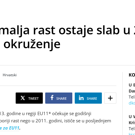
alja rast ostaje slab u 
 okruženje
KO
Hrvatski
U 
Da
Tel
TWEET
SHARE
SHARE
dk
3. godine u regiji EU11* očekuje se godišnji
U 
poriji rast nego u 2011. godini, ističe se u posljednjem
Kr
e za EU11
.
Te
ks