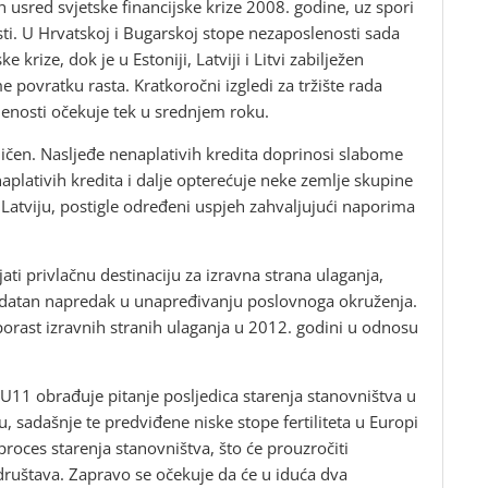
h usred svjetske financijske krize 2008. godine, uz spori
sti. U Hrvatskoj i Bugarskoj stope nezaposlenosti sada
 krize, dok je u Estoniji, Latviji i Litvi zabilježen
povratku rasta. Kratkoročni izgledi za tržište rada
lenosti očekuje tek u srednjem roku.
aničen. Nasljeđe nenaplativih kredita doprinosi slabome
aplativih kredita i dalje opterećuje neke zemlje skupine
Latviju, postigle određeni uspjeh zahvaljujući naporima
ati privlačnu destinaciju za izravna strana ulaganja,
dodatan napredak u unapređivanju poslovnoga okruženja.
 porast izravnih stranih ulaganja u 2012. godini u odnosu
U11 obrađuje pitanje posljedica starenja stanovništva u
, sadašnje te predviđene niske stope fertiliteta u Europi
proces starenja stanovništva, što će prouzročiti
ruštava. Zapravo se očekuje da će u iduća dva