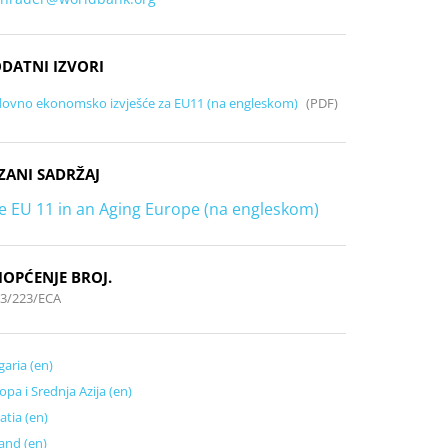
DATNI IZVORI
ovno ekonomsko izvješće za EU11 (na engleskom)
(PDF)
ZANI SADRŽAJ
e EU 11 in an Aging Europe (na engleskom)
IOPĆENJE BROJ.
3/223/ECA
garia (en)
opa i Srednja Azija (en)
atia (en)
and (en)