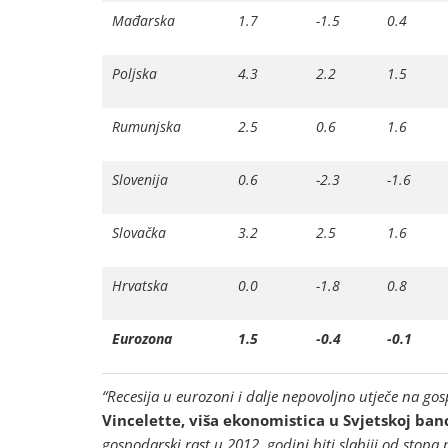
Mađarska
1.7
-1.5
0.4
Poljska
4.3
2.2
1.5
Rumunjska
2.5
0.6
1.6
Slovenija
0.6
-2.3
-1.6
Slovačka
3.2
2.5
1.6
Hrvatska
0.0
-1.8
0.8
Eurozona
1.5
-0.4
-0.1
“Recesija u eurozoni i dalje nepovoljno utječe na go
Vincelette, viša ekonomistica u Svjetskoj banc
gospodarski rast u 2012. godini biti slabiji od stopa 