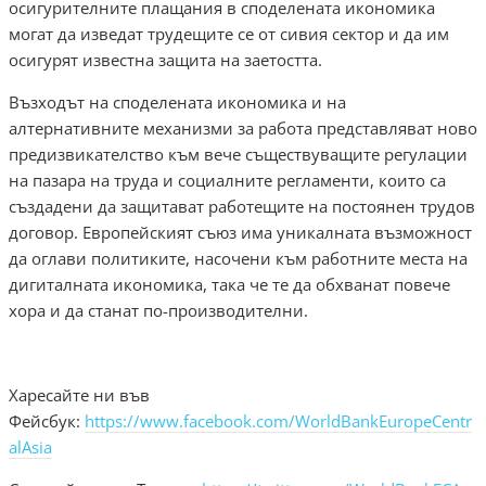
осигурителните плащания в споделената икономика
могат да изведат трудещите се от сивия сектор и да им
осигурят известна защита на заетостта.
Възходът на споделената икономика и на
алтернативните механизми за работа представляват ново
предизвикателство към вече съществуващите регулации
на пазара на труда и социалните регламенти, които са
създадени да защитават работещите на постоянен трудов
договор. Европейският съюз има уникалната възможност
да оглави политиките, насочени към работните места на
дигиталната икономика, така че те да обхванат повече
хора и да станат по-производителни.
Харесайте ни във
Фейсбук:
https://www.facebook.com/WorldBankEuropeCentr
alAsia