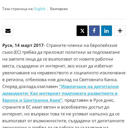
Тази страница на:
English
Български
EЛЕКТРОННА ПОЩА
TWEET
SHARE
SHARE
Русе, 14 март 2017
- Страните-членки на Европейския
съюз (ЕС) трябва да приложат политики за подпомагане
на заетите лица да се възползват от новите работни
места, създадени от интернет, ако искат да избегнат
увеличаване на неравенството и социалното изключване
в региона, отбелязва нов доклад на Световната банка.
Според доклада,озаглавен
”Извличане на дигитални
дивиденти: Как интернет подпомага развитието в
Европа и Централна Азия”,
представен в Русе днес,
страните в ЕС имат евтин и всеобхватен достъп до
интернет, но въпреки това те не успяват напълно да се
възползват от възможностите, създадени от дигиталните
технологии и трябва да се работи за създаване на