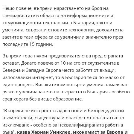
Нещо повече, въпреки нарастването на броя на
специалистите в областта на информационните и
комуникационни технологии в България, както и
уменията, свързани с новите технологии, доходите на
заетите в тази сфера са се увеличили значително през
последните 15 години.
Въпреки това някои предизвикателства пред страната
остават. Докато повече от 10 на сто от служителите в
Северна и Западна Европа често работят от вкъщи,
използвайки интернет, то в България те са по-малко от
един процент. Високите компютърни умения намаляват
рязко с увеличаването на възрастта в България - особено
сред хората без висше образование.
"Въпреки че интернет създава нови и безпрецедентни
възможности, съществува и опасност от по-нататъшно
изключване - особено за неквалифицираната работна
ръка",
казва Хернан Уинклер, икономист за Европа и