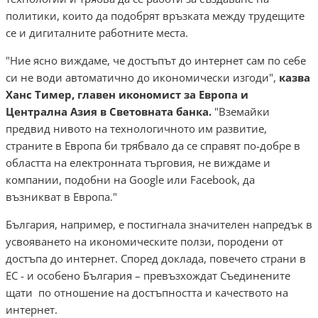
политики, които да подобрят връзката между трудещите
се и дигиталните работните места.
"Ние ясно виждаме, че достъпът до интернет сам по себе
си не води автоматично до икономически изгоди",
казва
Ханс Тимер, главен икономист за Европа и
Централна Азия в Световната банка.
"Вземайки
предвид нивото на технологичното им развитие,
страните в Европа би трябвало да се справят по-добре в
областта на електронната търговия, не виждаме и
компании, подобни на Google или Facebook, да
възникват в Европа."
България, например, е постигнала значителен напредък в
усвояването на икономическите ползи, породени от
достъпа до интернет. Според доклада, повечето страни в
ЕС - и особено България – превъзхождат Съединените
щати по отношение на достъпността и качеството на
интернет.