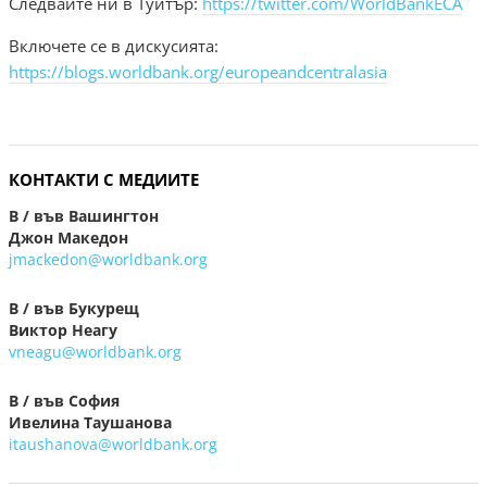
Следвайте ни в Туитър:
https://twitter.com/WorldBankECA
Включете се в дискусията:
https://blogs.worldbank.org/europeandcentralasia
КОНТАКТИ С МЕДИИТЕ
В / във Вашингтон
Джон Македон
jmackedon@worldbank.org
В / във Букурещ
Виктор Неагу
vneagu@worldbank.org
В / във София
Ивелина Таушанова
itaushanova@worldbank.org