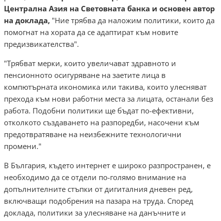
Централна Азия на Световната банка и основен автор
на доклада,
"Ние трябва да наложим политики, които да
помогнат на хората да се адаптират към новите
предизвикателства".
"Трябват мерки, които увеличават здравното и
пенсионното осигуряване на заетите лица в
компютърната икономика или такива, които улесняват
прехода към нови работни места за лицата, останали без
работа. Подобни политики ще бъдат по-ефективни,
отколкото създаването на разпоредби, насочени към
предотвратяване на неизбежните технологични
промени."
В България, където интернет е широко разпространен, е
необходимо да се отдели по-голямо внимание на
допълнителните стъпки от дигиталния дневен ред,
включващи подобрения на пазара на труда. Според
доклада, политики за улесняване на данъчните и