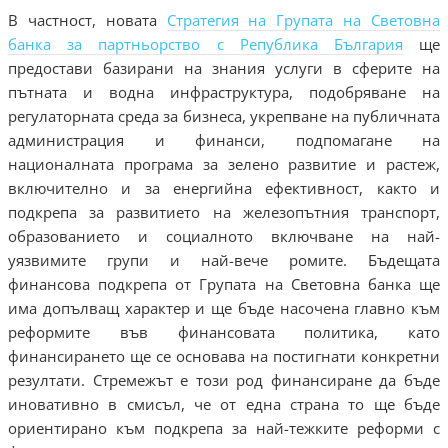
В частност, новата
Стратегия на Групата на Световна
банка за партньорство с Република България
ще
предостави базирани на знания услуги в сферите на
пътната и водна инфраструктура, подобряване на
регулаторната среда за бизнеса, укрепване на публичната
администрация и финанси, подпомагане на
националната програма за зелено развитие и растеж,
включително и за енергийна ефективност, както и
подкрепа за развитието на железопътния транспорт,
образованието и социалното включване на най-
уязвимите групи и най-вече ромите. Бъдещата
финансова подкрепа от Групата на Световна банка ще
има допълващ характер и ще бъде насочена главно към
реформите във финансовата политика, като
финансирането ще се основава на постигнати конкретни
резултати. Стремежът е този род финансиране да бъде
иновативно в смисъл, че от една страна то ще бъде
ориентирано към подкрепа за най-тежките реформи с