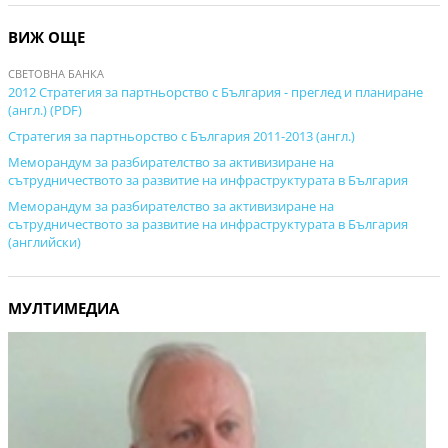
ВИЖ ОЩЕ
СВЕТОВНА БАНКА
2012 Стратегия за партньорство с България - преглед и планиране
(aнгл.) (PDF)
Стратегия за партньорство с България 2011-2013 (англ.)
Меморандум за разбирателство за активизиране на
сътрудничеството за развитие на инфраструктурата в България
Меморандум за разбирателство за активизиране на
сътрудничеството за развитие на инфраструктурата в България
(английски)
МУЛТИМЕДИА