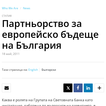
Who We Are
News
СТАТИЯ
Партньорство за
европейско бъдеще
на България
18 май, 2011
Тази страница на:
English
Български
EЛЕКТРОННА ПОЩА
TWEET
SHARE
SHARE
Каква е ролята на Групата на Световната банка като
институция, работеща по въпросите на развитието, в