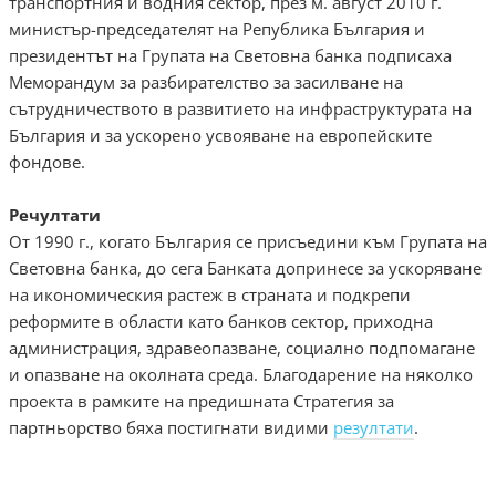
транспортния и водния сектор, през м. август 2010 г.
министър-председателят на Република България и
президентът на Групата на Световна банка подписаха
Меморандум за разбирателство за засилване на
сътрудничеството в развитието на инфраструктурата на
България и за ускорено усвояване на европейските
фондове.
Речултати
От 1990 г., когато България се присъедини към Групата на
Световна банка, до сега Банката допринесе за ускоряване
на икономическия растеж в страната и подкрепи
реформите в области като банков сектор, приходна
администрация, здравеопазване, социално подпомагане
и опазване на околната среда. Благодарение на няколко
проекта в рамките на предишната Стратегия за
партньорство бяха постигнати видими
резултати
.