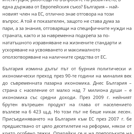
една държава от Европейския съюз? България – най-
новият член на ЕС, отлично знае отговора на този
въпрос. А той е показателен, защото не става дума за
пари, а за знания, отговарящи на специфичните нужди на
страната, както и за навременна подкрепа за по-
нататъшното изравняване на жизнените стандарти и
ускоряване на усвояването и максималното
оползотворяване на наличните средства от ЕС.
България измина дълъг път от бурния политически и
икономически преход през 90-те години на миналия век
до съвременната пазарна икономика. Днес България –
страна с население от малко над 7 милиона души – е
икономика със средни доходи. През 2009 г. нейният
брутен вътрешен продукт на глава от населението
възлезе на 6 423 щ.д. Но този път не беше никак лесен.
Присъединяването на България към ЕС през 2007 г. бе
предшествано от цяло десетилетие на реформи, някои от
които особено тежки. Опирайки се и на препоръките на