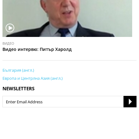
V
ВИДЕО
i
Видео интервю: Питър Харолд
d
e
o
България (англ.)
Европа и Центрлна Азия (англ.)
NEWSLETTERS