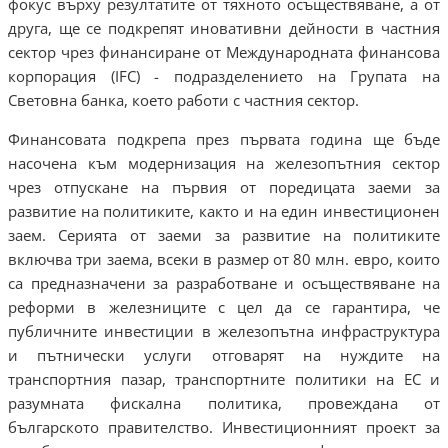
фокус върху резултатите от тяхното осъществяване, а от
друга, ще се подкрепят иновативни дейности в частния
сектор чрез финансиране от Международната финансова
корпорация (IFC) - подразделението на Групата на
Световна банка, което работи с частния сектор.
Финансовата подкрепа през първата година ще бъде
насочена към модернизация на железопътния сектор
чрез отпускане на първия от поредицата заеми за
развитие на политиките, както и на един инвестиционен
заем. Серията от заеми за развитие на политиките
включва три заема, всеки в размер от 80 млн. евро, които
са предназначени за разработване и осъществяване на
реформи в железниците с цел да се гарантира, че
публичните инвестиции в железопътна инфраструктура
и пътнически услуги отговарят на нуждите на
транспортния пазар, транспортните политики на ЕС и
разумната фискална политика, провеждана от
българското правителство. Инвестиционният проект за