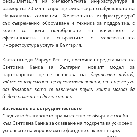
рехабилитация на железопътната инфраструктура в
размер на 70 млн. евро ще финансира снабдяването на
Национална компания „Железопътна инфраструктура”
със съвременно оборудване и техника за поддръжка, с
което се цели подобряване на качеството и
ефективността на свързаните с железопътната
инфраструктура услуги в България.
Както твърди Маркус Репник, постоянен представител на
Световна банка за България, новият модел за
партньорство ще се основава на
„двупосочен подход,
който едновременно ще предоставя знания, но и ще се учи
от България като се извличат поуки, които могат да
бъдат полезни за други страни”.
Засилване на сътрудничеството
След като българското правителство се обърна с молба
към Световна банка за оказване на подкрепа за ускорено
усвояване на европейските фондове с акцент върху