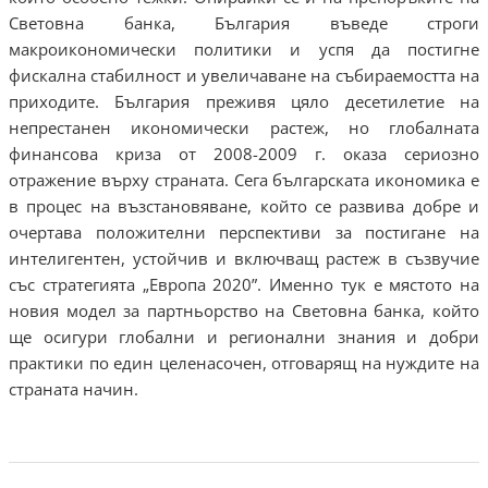
Световна банка, България въведе строги
макроикономически политики и успя да постигне
фискална стабилност и увеличаване на събираемостта на
приходите. България преживя цяло десетилетие на
непрестанен икономически растеж, но глобалната
финансова криза от 2008-2009 г. оказа сериозно
отражение върху страната. Сега българската икономика е
в процес на възстановяване, който се развива добре и
очертава положителни перспективи за постигане на
интелигентен, устойчив и включващ растеж в съзвучие
със стратегията „Европа 2020”. Именно тук е мястото на
новия модел за партньорство на Световна банка, който
ще осигури глобални и регионални знания и добри
практики по един целенасочен, отговарящ на нуждите на
страната начин.