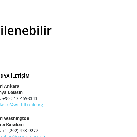
lenebilir
DYA İLETIŞIM
eri Ankara
nya Celasin
 : +90-312-4598343
elasin@worldbank.org
eri Washington
ena Karaban
 : +1 (202) 473-9277
araban@worldbank.org