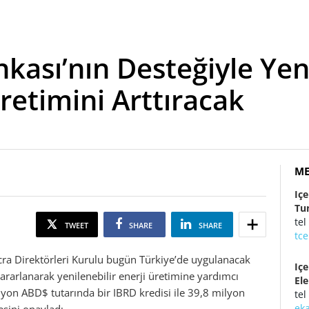
kası’nın Desteğiyle Yeni
retimini Arttıracak
ME
Iç
Tu
tel
TWEET
SHARE
SHARE
tc
cra Direktörleri Kurulu bugün Türkiye’de uygulanacak
Iç
yararlanarak yenilenebilir enerji üretimine yardımcı
El
yon ABD$ tutarında bir IBRD kredisi ile 39,8 milyon
tel
ek