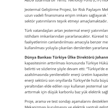
ABD$ tutarında bir Temiz Teknoloji Fonu (CTF) hibe
Jeotermal Geliştirme Projesi, bir Risk Paylaşım Mek
uzun vadeli finansmana erişim imkanı sağlayarak Tü
sektör yatırımlarını teşvik etmeyi amaçlamaktadır.
Türk vatandaşları artan jeotermal enerji yatırımlar
istihdam imkanlarından yararlanacaktır. Küresel 
faaliyetlerinin canlandırılması amacıyla benzer m
kullanılması yoluyla çıkarılan derslerden yararlana
Dünya Bankası Türkiye Ülke Direktörü Johan
kapasitesinin arttırılması konusunda Türkiye H
belirtti ve sözlerine şöyle devam etti: “Türkiye’de 
azaltılmasında yenilenebilir enerji üretim kapasites
enerji sektörü son onyıllarda Türkiye’de hızla büyü
yeraltından elde edilen ısıyı kullanan jeotermal 
arttırmak için düşük karbonlu baz yük elektrik sağl
Proje, arama ve test sondajı aşamalarını destekl
Mekanizması kurulmasını ve elektrik santrali geli