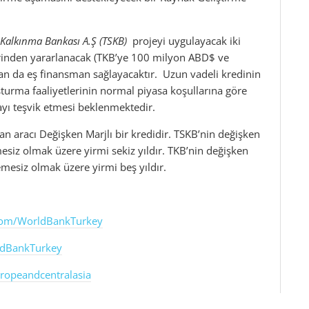
i Kalkınma Bankası A.Ş (TSKB)
projeyi uygulayacak iki
erinden yararlanacak (TKB’ye 100 milyon ABD$ ve
n da eş finansman sağlayacaktır. Uzun vadeli kredinin
uşturma faaliyetlerinin normal piyasa koşullarına göre
ayı teşvik etmesi beklenmektedir.
an aracı Değişken Marjlı bir kredidir. TSKB’nin değişken
emesiz olmak üzere yirmi sekiz yıldır. TKB’nin değişken
demesiz olmak üzere yirmi beş yıldır.
com/WorldBankTurkey
rldBankTurkey
uropeandcentralasia