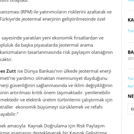
sini onayladı.
anizması (RPM) ile yatırımcıların risklerini azaltarak ve
rkiye’de jeotermal enerjinin geliştirilmesinde özel
KA
Tur
ı sayesinde yaratılan yeni ekonomik fırsatlardan ve
topluluk da başka piyasalarda jeotermal arama
ekanizmaların tasarlanmasında risk paylaşım olanağının
BA
201
caktır.
nes Zutt
ise
Dünya Bankası’nın ülkede jeotermal enerji
ükümeti’ne yardımcı olmaktan memnuniyet duyduğunu
Tür
enerji güvenliğinin sağlanmasında ve iklim değişikliğinin
Avr
inin artırılması kritik önem taşımaktadır. yenilenebilir
NE
mektedir ve elektrik üretim türbinlerini çalıştırmak için
santraller ekonomik büyümeyi sürüklemek ve refahı
ayabilir.”
emek amacıyla Kaynak Doğrulama için Risk Paylaşım
ştirme aşamasını destekleyecek bir Kaynak Geliştirme