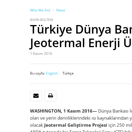
Who We Are
News
BASIN BÜLTENİ
Türkiye Dünya Ban
Jeotermal Enerji Ü
1 Kasım 2016
Bu sayfa:
English
Türkçe
E-POSTA
YAZDIR
WASHINGTON, 1 Kasım 2016—
Dünya Bankası
İ
olan ve yerin derinliklerindeki ısı kaynaklarından 
olacak
Jeotermal Geliştirme Projesi
için 250 mil