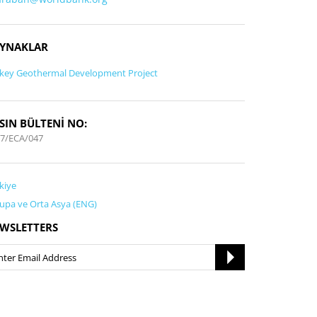
YNAKLAR
key Geothermal Development Project
SIN BÜLTENİ NO:
7/ECA/047
kiye
upa ve Orta Asya (ENG)
WSLETTERS