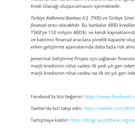
Kredi Olanağı oluşturulmasını içermektedir.
Türkiye Kalkınma Bankası A.Ş
(TKB) ve
Türkiye Sina
finansal aracı olacakltıkr
. Bu bankalar IBRD kredil
TSKB’ye 150 milyon ABD$) ve kendi kaynaklarında
ve katılımcı finansal aracılara yönelik kapasite ol
erken geliştirme aşamalarında daha fazla risk alm
Jeotermal Geliştirme Projesi için sağlanan finansm
marjlı kredisinin nihai vadesi ilk yedi yılı geri öd
marjlı kredisinin nihai vadesi ise ilk on yılı geri ö
Facebook’ta bizi beğenin:
https://www.facebook.
Twitter’da bizi takip edin:
https://twitter.com/Wo
Tartışmaya katılın:
https://blogs.worldbank.org/e