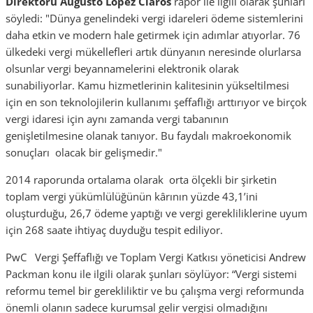
Direktörü Augusto Lopez Claros
rapor ile ilgili olarak şunları
söyledi: "Dünya genelindeki vergi idareleri ödeme sistemlerini
daha etkin ve modern hale getirmek için adımlar atıyorlar. 76
ülkedeki vergi mükellefleri artık dünyanın neresinde olurlarsa
olsunlar vergi beyannamelerini elektronik olarak
sunabiliyorlar. Kamu hizmetlerinin kalitesinin yükseltilmesi
için en son teknolojilerin kullanımı şeffaflığı arttırıyor ve birçok
vergi idaresi için aynı zamanda vergi tabanının
genişletilmesine olanak tanıyor. Bu faydalı makroekonomik
sonuçları olacak bir gelişmedir."
2014 raporunda ortalama olarak orta ölçekli bir şirketin
toplam vergi yükümlülüğünün kârının yüzde 43,1’ini
oluşturduğu, 26,7 ödeme yaptığı ve vergi gerekliliklerine uyum
için 268 saate ihtiyaç duyduğu tespit ediliyor.
PwC Vergi Şeffaflığı ve Toplam Vergi Katkısı yöneticisi Andrew
Packman konu ile ilgili olarak şunları söylüyor: “Vergi sistemi
reformu temel bir gerekliliktir ve bu çalışma vergi reformunda
önemli olanın sadece kurumsal gelir vergisi olmadığını