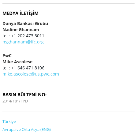
MEDYA İLETIŞIM
Dünya Bankası Grubu
Nadine Ghannam
tel : +1 202 473 3011
nsghannam@ifc.org
PwC
Mike Ascolese
tel : +1 646 471 8106
mike.ascolese@us.pwc.com
BASIN BÜLTENİ NO:
2014/181/FPD
Türkiye
Avrupa ve Orta Asya (ENG)