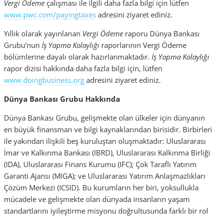
Vergi Ödeme
çalışması ile ilgili daha fazla bilgi için lütfen
www.pwc.com/payingtaxes
adresini ziyaret ediniz.
Yıllık olarak yayınlanan
Vergi Ödeme
raporu Dünya Bankası
Grubu’nun
İş Yapma Kolaylığı
raporlarının Vergi Ödeme
bölümlerine dayalı olarak hazırlanmaktadır.
İş Yapma Kolaylığı
rapor dizisi hakkında daha fazla bilgi için, lütfen
www.doingbusiness.org
adresini ziyaret ediniz.
Dünya Bankası Grubu Hakkında
Dünya Bankası Grubu, gelişmekte olan ülkeler için dünyanın
en büyük finansman ve bilgi kaynaklarından birisidir. Birbirleri
ile yakından ilişkili beş kuruluştan oluşmaktadır: Uluslararası
İmar ve Kalkınma Bankası (IBRD), Uluslararası Kalkınma Birliği
(IDA), Uluslararası Finans Kurumu (IFC); Çok Taraflı Yatırım
Garanti Ajansı (MIGA); ve Uluslararası Yatırım Anlaşmazlıkları
Çözüm Merkezi (ICSID). Bu kurumların her biri, yoksullukla
mücadele ve gelişmekte olan dünyada insanların yaşam
standartlarını iyileştirme misyonu doğrultusunda farklı bir rol