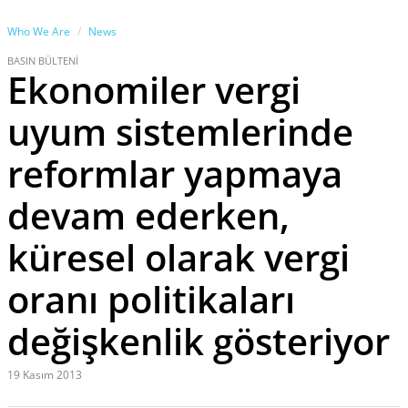
Who We Are
News
BASIN BÜLTENİ
Ekonomiler vergi
uyum sistemlerinde
reformlar yapmaya
devam ederken,
küresel olarak vergi
oranı politikaları
değişkenlik gösteriyor
19 Kasım 2013