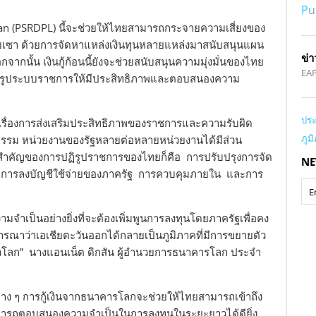
Pu
Loan (PSRDPL) นี้จะช่วยให้ไทยสามารถกระจายความเสี่ยงของ
ซบเซา ด้วยการจัดหาแหล่งเงินทุนหลายแหล่งมาสนับสนุนแผน
ข่า
กจากนั้น เงินกู้ก้อนนี้ยังจะช่วยสนับสนุนความมุ่งมั่นของไทย
EA
ปฏิรูประบบราชการให้มีประสิทธิภาพและตอบสนองความ
ประ
รื่องการส่งเสริมประสิทธิภาพของราชการและความรับผิด
ภูม
ปธรรม หน่วยงานของรัฐหลายต่อหลายหน่วยงานได้มีส่วน
ี่สำคัญของการปฏิรูปราชการของไทยก็คือ การปรับปรุงการจัด
NE
ารลงบัญชีใช้จ่ายของภาครัฐ การควบคุมภายใน และการ
ามจำเป็นอย่างยิ่งที่จะต้องเพิ่มพูนการลงทุนโดยภาครัฐเพื่อคง
รณาว่าเอเชียตะวันออกได้กลายเป็นภูมิภาคที่มีการขยายตัว
 ๆ ทั่วโลก” นางแอนเน็ต ดิกสัน ผู้อำนวยการธนาคารโลก ประจำ
นต่าง ๆ การกู้เงินจากธนาคารโลกจะช่วยให้ไทยสามารถเข้าถึง
ามารถตอบสนองความจำเป็นในการลงทุนในระยะยาวได้ดียิ่ง