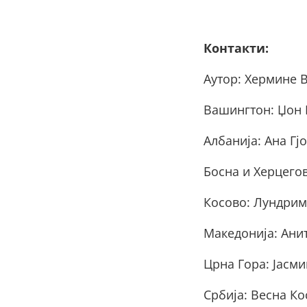
Контакти:
Aутор: Хермине В
Вашингтон: Џон
Албанија: Ана Гјо
Босна и Херцего
Косово: Лундрим
Македонија: Ани
Црна Гора: Јасм
Србија: Весна Ко