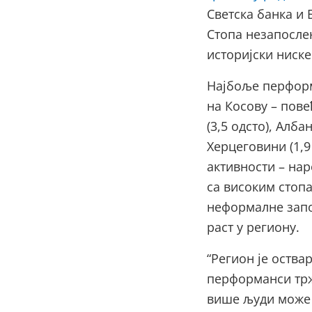
Светска банка и 
Стопа незапослен
историјски ниске
Најбоље перформ
на Косову – пове
(3,5 одсто), Алба
Херцеговини (1,9
активности – на
са високим стоп
неформалне запо
раст у региону.
“Регион је оств
перформанси трж
више људи може 