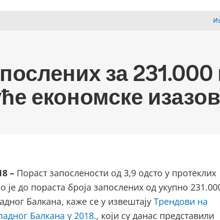
Из
послених за 231.000
уће економске изазов
18 –
Пораст запослености од 3,9 одсто у протеклих
о је до пораста броја запослених од укупно 231.00
адног Балкана, каже се у извештају
Трендови на
падног Балкана у 2018
., који су данас представили