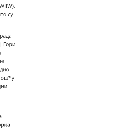
WIIW).
што су
 рада
ј Гори
и
пе
едно
ношћу
дни
а
орка