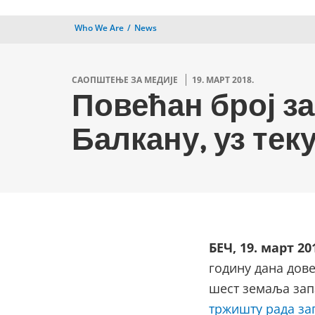
Who We Are
News
САОПШТЕЊЕ ЗА МЕДИЈЕ
19. МАРТ 2018.
Повећан број за
Балкану, уз тек
БЕЧ, 19. март 20
годину дана дове
шест земаља зап
тржишту рада за