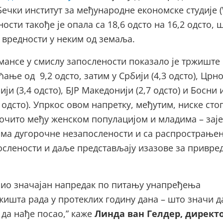
Бечки институт за међународне економске студије (
ости такође је опала са 18,6 одсто на 16,2 одсто, 
 вредности у неким од земаља.
ансе у смислу запослености показало је тржиште
ћање од 9,2 одсто, затим у Србији (4,3 одсто), Црно
нији (3,4 одсто), БЈР Македонији (2,7 одсто) и Босни 
 одсто). Упркос овом напретку, међутим, ниске сто
рочито међу женском популацијом и младима – зај
ама дугорочне незапослености и са распрострање
слености и даље представљају изазове за привре
арио значајан напредак по питању унапређења
ишта рада у протеклих годину дана – што значи д
да нађе посао,” каже
Линда ван Гелдер, директ