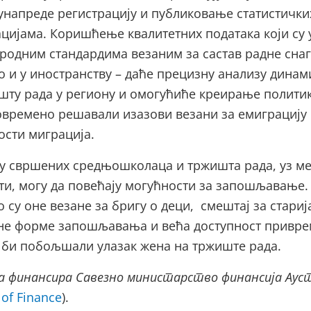
 унапреде регистрацију и публиковање статистички
цијама. Коришћење квалитетних података који су 
ародним стандардима везаним за састав радне снаг
о и у иностранству – даће прецизну анализу динам
шту рада у региону и омогућиће креирање полити
товремено решавали изазови везани за емиграцију
ости миграција.
у свршених средњошколаца и тржишта рада, уз ме
нти, могу да повећају могућности за запошљавање.
 су оне везане за бригу о деци, смештај за стариј
не форме запошљавања и већа доступност привр
 би побољшали улазак жена на тржиште рада.
а финансира Савезно министарство финансија Аус
 of Finance
).