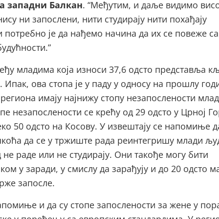
за западни Балкан
. “Међутим, и даље видимо вис
нису ни запослени, нити студирају нити похађају
 потребно је да нађемо начина да их се повеже са
будућности.”
еђу младима која износи 37,6 одсто представља к
. Ипак, ова стопа је у паду у односу на прошлу год
 региона имају најнижу стопу незапослености млад
опе незапослености се крећу од 29 одсто у Црној Го
еко 50 одсто на Косову. У извештају се напомиње д
коћа да се у тржиште рада реинтегришу млади љу
 не раде или не студирају. Они такође могу бити
ком у заради, у смислу да зарађују и до 20 одсто 
брже запосле.
апомиње и да су стопе запослености за жене у пор