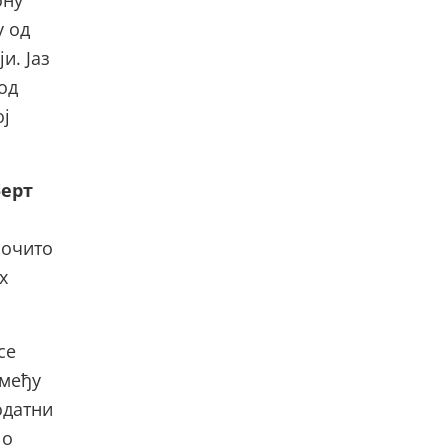
ону
у од
и. Јаз
од
ој
берт
рочито
х
се
 међу
одатни
 о