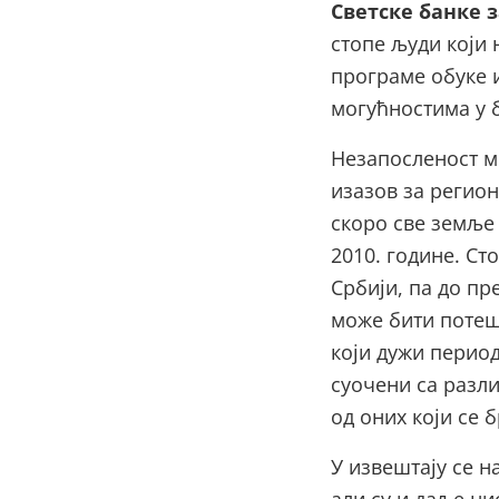
Светске банке 
стопе људи који 
програме обуке и
могућностима у 
Незапосленост м
изазов за регион
скоро све земље
2010. године. Ст
Србији, па до пр
може бити потеш
који дужи период
суочени са разли
од оних који се 
У извештају се н