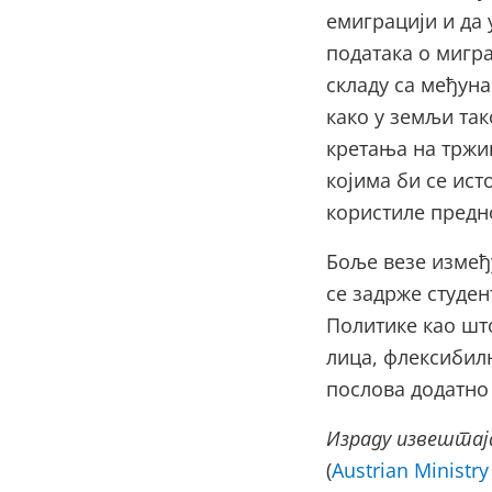
емиграцији и да
података о мигра
складу са међун
како у земљи так
кретања на тржи
којима би се ис
користиле предн
Боље везе измеђ
се задрже студе
Политике као што
лица, флексибил
послова додатно
Израду извештај
(
Austrian Ministry