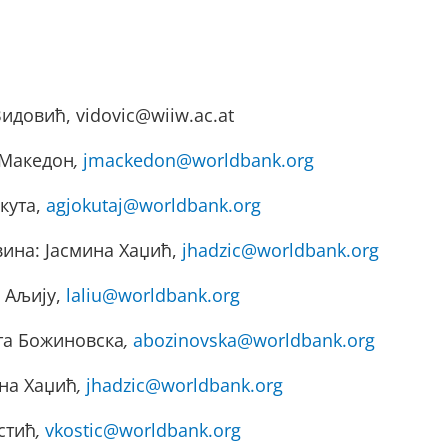
идовић, vidovic@wiiw.ac.at
 Македон
,
jmackedon@worldbank.org
кута,
agjokutaj@worldbank.org
вина:
Јасмина Хаџић,
jhadzic@worldbank.org
 Аљију,
laliu@worldbank.org
та Божиновска
,
abozinovska@worldbank.org
ина Хаџић
,
jhadzic@worldbank.org
стић
,
vkostic@worldbank.org