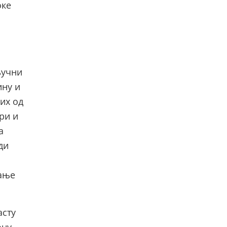
оке
ључни
ину и
их од
ри и
а
ди
мање
асту