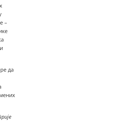
х
у
е –
ике
ка
 и
ре да
а
емених
трије