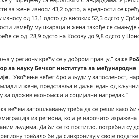
ске у поређењу са европским стандардима. У реги
ти за жене износи 43,2 одсто, а вредности се крећ
 износу од 13,1 одсто до високих 52,3 одсто у Србиј
ности између мушкараца и жена такође се смањује 
реће се од 28,9 одсто на Косову до 9,8 одсто у Црн
ања у региону крећу се у добром правцу,” каже
Ро
ор за науку Бечког института за међународне
ије
. “Увођење већег броја људи у запосленост, на
 млади и жене, представља и даље један од кључни
у за одржив економски и социјални напредак.”
ка већем запошљавању треба да се реши како би 
миграција из региона, која је нарочито изражена
аним људима. Да би се то постигло, потребни су д
региону требало би да синхронизују своје податке