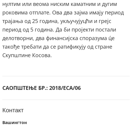
нултим или веома ниским каматним и дугим
роковима отплате. Ова два зајма имају период
трајања од 25 година, укључујуцћи и грејс
период од 5 година. Да би пројекти постали
делотворни, два финансијска споразума ц́е
такође требати да се ратификују од стране
Скупштине Косова.
САОПШТЕЊЕ БР.:
2018/ECA/06
Контакт
Вашингтон