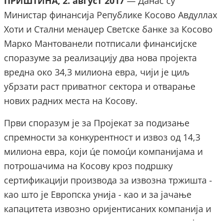
ПРИШТИНА, 2. август 2017
— Данас су
Министар финансија Републике Косово Авдуллах
Хоти и Стални менаџер Светске банке за Косово
Марко Мантованели потписали финансијске
споразуме за реализацију два нова пројекта
вредна око 34,3 милиона евра, чији је циљ
убрзати раст приватног сектора и отварање
нових радних места на Косову.
Први споразум је за Пројекат за подизање
спремности за конкурентност и извоз од 14,3
милиона евра, који ц́е помоц́и компанијама и
потрошачима на Косову кроз подршку
сертификацији производа за извозна тржишта -
као што је Европска унија - као и за јачање
капацитета извозно оријентисаних компанија и