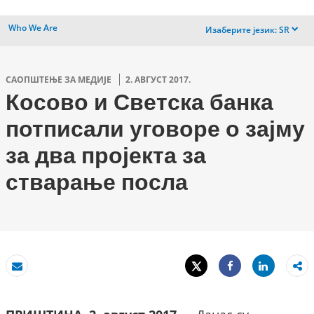
Who We Are
Изаберите језик:
SR
dropdown
САОПШТЕЊЕ ЗА МЕДИЈЕ
2. АВГУСТ 2017.
Косово и Светска банка
потписали уговоре о зајму
за два пројекта за
стварање посла
Tweet
Share
Пошаљи
Share