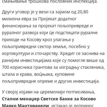
смањивање трошкова пословних инспекција.
Други уговор је у вези са зајмом од 20,80
милиона евра за Пројекат додатног
финансирања за пројекат пољопривреде и
руралног развоја који ц́е подстицати руралне
приходе на Косову кроз улагања у
пољопривредни сектор земље, посебно у
хортикултури и сточарству. Кредит се заснива на
ранијим инвестицијама које су помогле више од
700 корисника грантова за изградњу стакленика,
штала и крава, воц́њака, куповине
пољопривредне опреме и других инвестиција.
У својој изјави на церемонији потписивања,
Стални менаџер Светске банке за Косово
Марко Мантованели
истакао је допринос