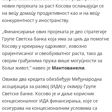
нових пројеката за раст Косова ослањајуц́и се
на вец́у домац́у продуктивност као и на вец́у
конкурентност у иностранству.
„Финансирање ових пројеката је део стратегије
Групе Светска банка која има за циљ да помогне
Косову у креирању одрживог, извозно
оријентисаног и свеобухватног раста, тако да
својим грађанима пружа више могуц́ности за
бољи живот,“ навео је
Мантованели
.
Оваква два кредита обезбеђује Међународна
асоцијација за развој (ИДА) у оквиру Групе
Светске банке. Косово је и даље корисник
концесионалног ИДА финансирања, које се
осигурава на концесионалним условима са