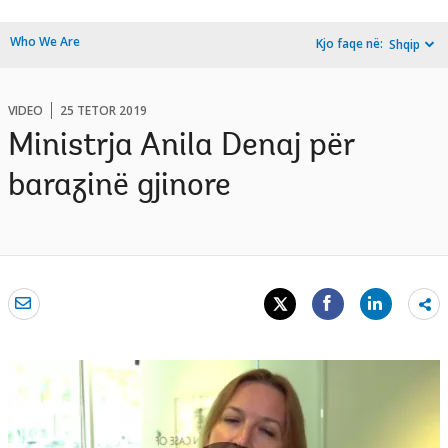
Who We Are
Kjo faqe në:
Shqip
VIDEO
25 TETOR 2019
Ministrja Anila Denaj për
barazinë gjinore
Sh
mo