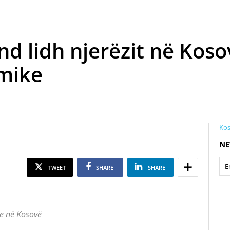
nd lidh njerëzit në Kos
mike
Kos
NE
TWEET
SHARE
SHARE
ve në Kosovë