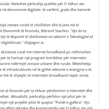
le. Kërkohet përkrahja publike për t’i lidhur ata
në ekonominë digjitale: të varfërit, gratë dhe banorët
ojë zonave rurale të zhvillohen dhe të jenë më të
imit Ekonomik të Kosovës, Blerand Stavileci. "
Ajo do ta
itje të eksportit të shërbimeve në sektorin e Teknologjisë së
digjitalizuar,
" shpjegon ai.
n ekzistues rural me internet broadband po ndihmohen
për të hartuar një program kombëtar për internetin
kturore ndërmjet zonave urbane dhe rurale. Mbështetja
ë infrastrukturës në të gjithë sektorët e energjisë e të
sje më të shpejtë në internetin broadband nëpër zonat
së së Kosovës për ta shtuar përdorimin e internetit dhe
bër. Aktualisht, përkrahja përfshin një pilot për të
t një projekti pilot të quajtur "Punët e gjelbra". Kjo
 me aftësi teknike dhe kompjuterike për t’i lidhur ato me