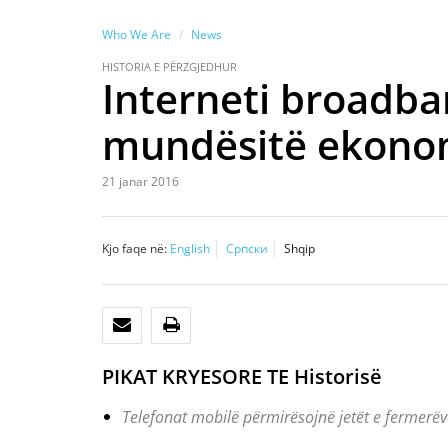
Who We Are
News
HISTORIA E PËRZGJEDHUR
Interneti broadba
mundësitë ekono
21 janar 2016
Kjo faqe në:
English
Српски
Shqip
POSTA ELEKTRONIKE
PRINTO
PIKAT KRYESORE TE Historisë
Telefonat mobilë përmirësojnë jetët e fermerë