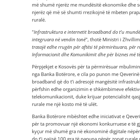
më shumë njerëz me mundësitë ekonomike dhe socia
njerëz që më së shumti rrezikojnë të mbeten prapa 
ruralë.
"
Infrastruktura e internetit broadband do t’u mundës
integruara në vendin tonë
", thotë Ministri i Zhvill
trasojë edhe rrugën për aftësi të përmirësuara, për rr
Informacionit dhe Komunikimit dhe për biznes më të 
Përpjekjet e Kosovës për ta përmirësuar mbulimi
nga Banka Botërore, e cila po punon me Qeverinë 
broadband që do t’i adresojë mangësitë infrastru
përfshin edhe organizimin e shkëmbimeve efektive t
telekomunikacionit, duke krijuar potencialisht qa
rurale me një kosto më të ulët.
Banka Botërore mbështet edhe iniciativat e Qeveri
për ta promovuar një ekonomi konkurruese e të gjel
kyçur më shumë gra në ekonominë digjitale nëpërmje
do t’i pajisë 100 gra të papuna nëpër zonat rurale