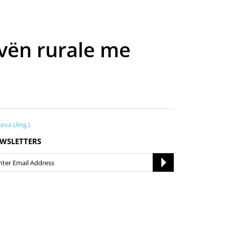
ovën rurale me
ova (Ang.)
WSLETTERS