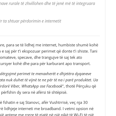
ve rurale të zhvillohen dhe të jenë më të integruara
 ta shtuar përdorimin e internetit
are, para se të lidhej me internet, humbiste shumë kohë
 saj për t’i ekspozuar perimet që donte t’i shiste. Tani
domateve, specave, dhe trangujve të saj tek ato
kursyer kohë dhe para për karburant apo transport.
’i dërgojmë perimet te menaxherët e dhjetëra dyqaneve
a nuk duhet të vijnë te ne për të na i parë produktet. Ua
përdorë Viber, WhatsApp ose Facebook
", thotë Përçuku që
i përfshin dy sera në afërsi të shtëpisë.
 fshatin e saj Stanovc, afër Vushtrrisë, veç nja 30
arë lidhjeje interneti me broadband. I vetmi opsion në
jë antene me rreze të gjatë në një pikë të Wi-Fi të një