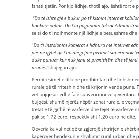
fshati tjetër. Por kjo lidhje, thotë ajo, është fort e
“
Do të ishte gjë e bukur po të kishim internet kabllo
bankare online. Do t’ia paguanim taksat Administrat
se si do t’i ndihmonte një lidhje e besueshme dhe 
"
Do t’i instalonim kamerat e lidhura me internet ed
për në qytet që t’ua dërgojmë perimet supermarkete
duke punuar kur nuk jemi të pranishëm dhe të jemi 
pronës
,”shpjegon ajo.
Përmirësimet e tilla në prodhimtari dhe lidhshmëri
rurale që të rriteshin dhe të krijonin vende pune. 
vet bujqësor edhe falë subvencioneve qeveritare. M
bujqësi, shumë njerëz nëpër zonat rurale, e veçma
tretat e të gjithë të varfërve dhe tejet të varfërv
pak se 1,72 euro, respektivisht 1,20 euro në ditë.
Qeveria ka vullnet që ta zgjerojë shtrirjen e shërb
kapërcyer hendekun e zhvillimit rural-urban dhe pë