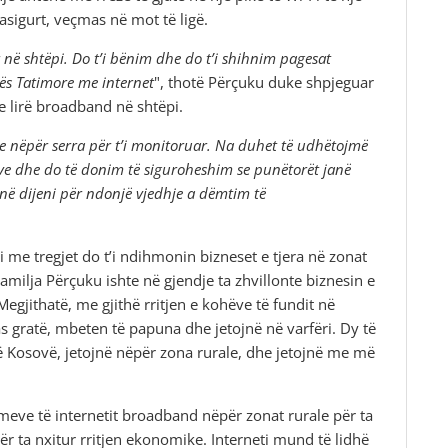
 pasigurt, veçmas në mot të ligë.
r në shtëpi. Do t’i bënim dhe do t’i shihnim pagesat
ës Tatimore me internet
", thotë Përçuku duke shpjeguar
e lirë broadband në shtëpi.
he nëpër serra për t’i monitoruar. Na duhet të udhëtojmë
ve dhe do të donim të siguroheshim se punëtorët janë
në dijeni për ndonjë vjedhje a dëmtim të
 me tregjet do t’i ndihmonin bizneset e tjera në zonat
Familja Përçuku ishte në gjendje ta zhvillonte biznesin e
egjithatë, me gjithë rritjen e kohëve të fundit në
s gratë, mbeten të papuna dhe jetojnë në varfëri. Dy të
e në Kosovë, jetojnë nëpër zona rurale, dhe jetojnë me më
imeve të internetit broadband nëpër zonat rurale për ta
r ta nxitur rritjen ekonomike. Interneti mund të lidhë