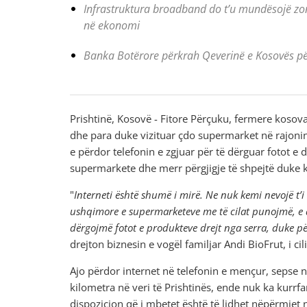
Infrastruktura broadband do t’u mundësojë zona
në ekonomi
Banka Botërore përkrah Qeverinë e Kosovës për
Prishtinë, Kosovë - Fitore Përçuku, fermere kosov
dhe para duke vizituar çdo supermarket në rajonin e
e përdor telefonin e zgjuar për të dërguar fotot e 
supermarkete dhe merr përgjigje të shpejtë duke 
"
Interneti është shumë i mirë. Ne nuk kemi nevojë t
ushqimore e supermarketeve me të cilat punojmë, e at
dërgojmë fotot e produkteve drejt nga serra, duke 
drejton biznesin e vogël familjar Andi BioFrut, i cil
Ajo përdor internet në telefonin e mençur, sepse në
kilometra në veri të Prishtinës, ende nuk ka kurrf
dispozicion që i mbetet është të lidhet nëpërmjet n