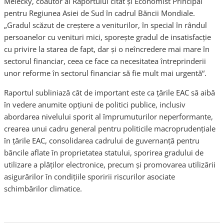
Melecky, coautor al Raportului citat şi Economist Principal
pentru Regiunea Asiei de Sud în cadrul Băncii Mondiale.
„Gradul scăzut de creştere a veniturilor, în special în rândul
persoanelor cu venituri mici, sporeşte gradul de insatisfacţie
cu privire la starea de fapt, dar şi o neîncredere mai mare în
sectorul financiar, ceea ce face ca necesitatea întreprinderii
unor reforme în sectorul financiar să fie mult mai urgentă“.
Raportul subliniază cât de important este ca ţările EAC să aibă
în vedere anumite opţiuni de politici publice, inclusiv
abordarea nivelului sporit al împrumuturilor neperformante,
crearea unui cadru general pentru politicile macroprudenţiale
în ţările EAC, consolidarea cadrului de guvernanță pentru
băncile aflate în proprietatea statului, sporirea gradului de
utilizare a plăţilor electronice, precum şi promovarea utilizării
asigurărilor în condiţiile sporirii riscurilor asociate
schimbărilor climatice.