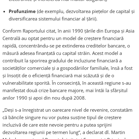
Profunzime
(de exemplu, dezvoltarea pieţelor de capital şi
diversificarea sistemului financiar al ţării).
Conform Raportului citat, în anii 1990 ţările din Europa şi Asia
Centrală au optat pentru un model de creştere financiară
rapidă, concentrându-se pe extinderea creditelor bancare, o
măsură adesea finanţată cu capital străin. Acest model a
contribuit la sporirea gradului de incluziune financiară a
societăţilor comerciale şi a gospodăriilor familiale, însă a fost
şi însoţit de o eficienţă financiară mai scăzută şi de o
vulnerabilitate sporită. În consecinţă, în această regiune s-au
manifestat două crize bancare majore, mai întâi la sfârşitul
anilor 1990 şi apoi din nou după 2008.
„Deşi s-a înregistrat un oarecare nivel de revenire, constatăm
că băncile singure nu vor putea susţine tipul de creştere
incluzivă de care este nevoie pentru a putea sprijini
dezvoltarea regiunii pe termen lung“, a declarat dl. Martin