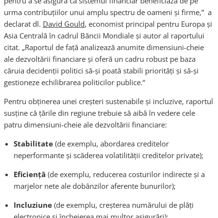
pentru a se asigura că sistemul financiar beneficiază de pe
urma contribuţiilor unui amplu spectru de oameni şi firme,” a
declarat dl.
David Gould
, economist principal pentru Europa şi
Asia Centrală în cadrul Băncii Mondiale şi autor al raportului
citat. „Raportul de faţă analizează anumite dimensiuni-cheie
ale dezvoltării financiare şi oferă un cadru robust pe baza
căruia decidenţii politici să-şi poată stabili priorităţi şi să-şi
gestioneze echilibrarea politicilor publice.“
Pentru obţinerea unei creşteri sustenabile şi incluzive, raportul
susţine că ţările din regiune trebuie să aibă în vedere cele
patru dimensiuni-cheie ale dezvoltării financiare:
Stabilitate
(de exemplu, abordarea creditelor
neperformante şi scăderea volatilităţii creditelor private);
Eficiență
(de exemplu, reducerea costurilor indirecte şi a
marjelor nete ale dobânzilor aferente bunurilor);
Incluziune
(de exemplu, creşterea numărului de plăţi
electronice şi încheierea mai multor asigurări);