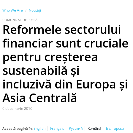
Who We Are
Noutăţi
COMUNICAT DE PRESĂ
Reformele sectorului
financiar sunt cruciale
pentru creşterea
sustenabilă şi
incluzivă din Europa şi
Asia Centrală
6 decembrie 2016
Această pagină în:
English
Français
Русский
Română
Български