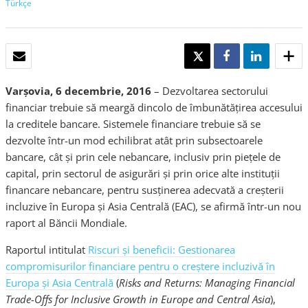
Türkçe
E-MAIL
TWEET
SHARE
SHARE
Varşovia, 6 decembrie, 2016
– Dezvoltarea sectorului
financiar trebuie să meargă dincolo de îmbunătăţirea accesului
la creditele bancare. Sistemele financiare trebuie să se
dezvolte într-un mod echilibrat atât prin subsectoarele
bancare, cât şi prin cele nebancare, inclusiv prin pieţele de
capital, prin sectorul de asigurări şi prin orice alte instituţii
financare nebancare, pentru susţinerea adecvată a creşterii
incluzive în Europa şi Asia Centrală (EAC), se afirmă într-un nou
raport al Băncii Mondiale.
Raportul intitulat
Riscuri şi beneficii: Gestionarea
compromisurilor financiare pentru o creştere incluzivă în
Europa şi Asia Centrală
(
Risks and Returns: Managing Financial
Trade-Offs for Inclusive Growth in Europe and Central Asia
),