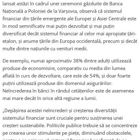
lansat astăzi în cadrul unei ceremonii găzduite de Banca
Naţională a Poloniei de la Varşovia, observă că sistemul
financiar din ţările emergente ale Europei şi Asiei Centrale este
în mod semnificativ mai puţin dezvoltat şi mai puţin
diversificat decât sistemul financiar al celor mai apropiate ţări-
etalon, şi anume ţările din Europa occidentală, precum şi decât
multe dintre naţiunile cu venituri medii.
De exemplu, numai aproximativ 38% dintre adulţi utilizează
produse de economisire, comparativ cu media din lumea
aflată în curs de dezvoltare, care este de 54%, şi doar foarte
puţini utilizează produse din domeniul asigurărilor.
Neîncrederea în bănci în rândul cetăţenilor este de asemenea
mai mare decât în orice altă regiune a lumii.
„Depăşirea acestei neîncrederi şi creşterea diversităţii
sistemului financiar sunt cruciale pentru susţinerea unei
creşteri sustenabile. Politicile publice trebuie să se concentreze
pe crearea unor stimulente pe pieţe, diminuând obstacolele,