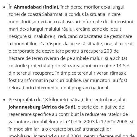
În
Ahmedabad (India)
, închiderea morilor de-a lungul
zonei de coastă Sabarmati a condus la situaţia în care
muncitorii şomeri au creat aşezari informale de dimensiuni
mari de-a lungul malului râului, creând zone de locuit
nesigure şi insalubre şi reducând capacitatea de gestionare
a inundaţiilor. Ca răspuns la această situație, orașul a creat
o corporaţie de dezvoltare pentru a recupera 200 de
hectare de teren riveran de pe ambele maluri şi a achitat
costurile proiectului prin vânzarea unui procent de 14,5%
din terenul recuperat, în timp ce terenul riveran rămas a
fost transformat în parcuri publice, iar muncitorii au fost
relocaţi prin intermediul unui program naţional.
Pe suprafața de 18 kilometri pătrați din centrul orașului
Johannesburg (Africa de Sud)
, o serie de inițiative de
regenerare specifice au contribuit la reducerea ratelor de
vacantare a imobilelor de la 40% în 2003 la 17% în 2008, și
în mod similar la o creștere bruscă a tranzacțiilor
imobiliare. Începând cu anul 2001, pentru fiecare milion de