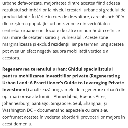
urbane defavorizate, majoritatea dintre acestea fiind adesea
rezultatul schimbărilor la nivelul creșterii urbane și gradului de
productivitate. În ţările în curs de dezvoltare, care absorb 90%
din creșterea populației urbane, zonele din vecinătatea
centrelor urbane sunt locuite de către un număr din ce în ce
mai mare de cetăţeni săraci şi vulnerabili. Aceste zone
marginalizează și exclud rezidenții, iar pe termen lung acestea
pot avea un efect negativ asupra mobilității verticale a
acestora.
Regenerarea terenului urban: Ghidul specialistului
pentru mobilizarea investițiilor private
(Regenerating
Urban Land: A Practitioner’s Guide to Leveraging Private
Investment)
analizează programele de regenerare urbană din
opt mari orașe ale lumii – Ahmedabad, Buenos Aires,
Johannesburg, Santiago, Singapore, Seul, Shanghai, şi
Washington DC – documentând aspectele cu care s-au
confruntat acestea în vederea abordării provocărilor majore în
acest domeniu.