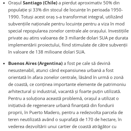
Oraşul
Santiago (Chile)
a pierdut aproximativ 50% din
populaţie şi 33% din stocul de locuinţe în perioada 1950-
1990. Totuși acest oraş s-a transformat integral, utilizând
subvenţiile naţionale pentru locuinţe pentru a viza în mod
special repopularea zonelor centrale ale orașului. Investiţiile
private au atins valoarea de 3 miliarde dolari SUA pe durata
implementării proiectului, fiind stimulate de către subvenţii
în valoare de 138 milioane dolari SUA.
Buenos Aires (Argentina)
a fost pe cale să devină
nesustenabil, atunci când expansiunea urbană a fost
orientată în afara zonelor centrale, lăsând în urmă o zonă
de coastă, ce conţinea importante elemente de patrimoniu
arhitectural și industrial, vacantă şi foarte puţin utilizată.
Pentru a soluţiona această problemă, oraşul a utilizat o
iniţiativă de regenerare urbană finanţată din fondurii
proprii, în Puerto Madero, pentru a redezvolta parcela de
teren neutilizată având o suprafaţă de 170 de hectare, în
vederea dezvoltării unui cartier de coastă atrăgător cu