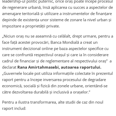
leadership-ul politic puternic, orice oraş poate începe procesul
de regenerare urbană, însă aplicarea cu succes a aspectelor de
amenajare teritorială şi utilizare a instrumentelor de finanțare
depinde de existenţa unor sisteme de zonare la nivel urban și
impozitare a proprietăţii private.
„Niciun oraş nu se aseamnă cu celălalt, drept urmare, pentru a
face faţă acestei provocări, Banca Mondială a creat un
instrument decizional online pe baza aspectelor specifice cu
care se confruntă respectivul orașul și care ia în considerare
cadrul de financiar şi de reglementare al respectivului oraş” a
declarat
Rana Amirtahmasebi, autoarea raportului.
„Guvernele locale pot utiliza informaţiile colectate în prezentul
raport pentru a începe inversarea procesului de degradare
economică, socială şi fizică din zonele urbane, orientând-se
către dezvoltarea durabilă şi inclusivă a oraşelor.”
Pentru a ilustra transformarea, alte studii de caz din noul
raport includ: