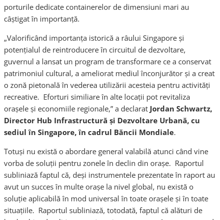
porturile dedicate containerelor de dimensiuni mari au
câştigat în importanţă.
„Valorificând importanţa istorică a râului Singapore și
potențialul de reintroducere în circuitul de dezvoltare,
guvernul a lansat un program de transformare ce a conservat
patrimoniul cultural, a ameliorat mediul înconjurător şi a creat
o zonă pietonală în vederea utilizării acesteia pentru activităţi
recreative. Eforturi similiare în alte locaţii pot revitaliza
oraşele şi economiile regionale,” a declarat
Jordan Schwartz,
Director Hub Infrastructură şi Dezvoltare Urbană, cu
sediul în Singapore, în cadrul Băncii Mondiale
.
Totuşi nu există o abordare general valabilă atunci când vine
vorba de soluţii pentru zonele în declin din oraşe. Raportul
subliniază faptul că, deşi instrumentele prezentate în raport au
avut un succes în multe orașe la nivel global, nu există o
soluţie aplicabilă în mod universal în toate orașele şi în toate
situațiile.
Raportul subliniază, totodată, faptul că alături de