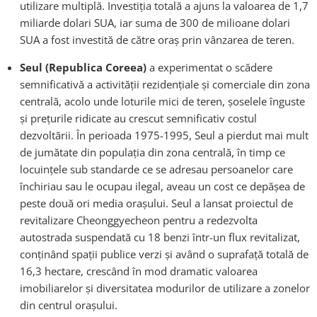
utilizare multiplă. Investiţia totală a ajuns la valoarea de 1,7
miliarde dolari SUA, iar suma de 300 de milioane dolari
SUA a fost investită de către oraș prin vânzarea de teren.
Seul (Republica Coreea)
a experimentat o scădere
semnificativă a activităţii rezidenţiale şi comerciale din zona
centrală, acolo unde loturile mici de teren, şoselele înguste
şi preţurile ridicate au crescut semnificativ costul
dezvoltării. În perioada 1975-1995, Seul a pierdut mai mult
de jumătate din populaţia din zona centrală, în timp ce
locuinţele sub standarde ce se adresau persoanelor care
închiriau sau le ocupau ilegal, aveau un cost ce depăşea de
peste două ori media oraşului. Seul a lansat proiectul de
revitalizare Cheonggyecheon pentru a redezvolta
autostrada suspendată cu 18 benzi într-un flux revitalizat,
conţinând spaţii publice verzi şi având o suprafaţă totală de
16,3 hectare, crescând în mod dramatic valoarea
imobiliarelor și diversitatea modurilor de utilizare a zonelor
din centrul orașului.