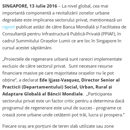
SINGAPORE, 13 iulie 2016
– La nivel global, cea mai
importantă componentă a revitalizării zonelor urbane
degradate este implicarea sectorului privat, menționează un
raport
publicat astăzi de către Banca Mondială și Facilitatea de
Consultanță pentru Infrastructură Publică-Privată (PPIAF), în
cadrul Summitului Orașelor Lumii ce are loc în Singapore în
cursul acestei săptămâni.
„Proiectele de regenerare urbană sunt rareori implementate
exclusiv de către sectorul privat. Sunt necesare resurse
financiare masive pe care majoritatea oraşelor nu le pot
obţine”, a declarat
Ede Ijjasz-Vasquez, Director Senior al
Practicii (Departamentului) Social, Urban, Rural și
Adaptare Globală al Băncii Mondiale
. „Participarea
sectorului privat este un factor critic pentru a determina dacă
programul de regenerare este unul de succes - programe ce
crează zone urbane unde cetăţenii pot trăi, lucra şi prospera.”
Fiecare oraş are porțiuni de teren slab utilizate sau zone