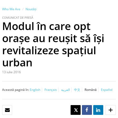
Who We Are
Noutăţi
COMUNICAT DE PRESĂ
Modul în care opt
oraşe au reuşit să îşi
revitalizeze spaţiul
urban
13 iulie 2016
Această pagină în:
English
Français
العربية
中文
Română
Español
E-MAIL
TWEET
SHARE
SHARE