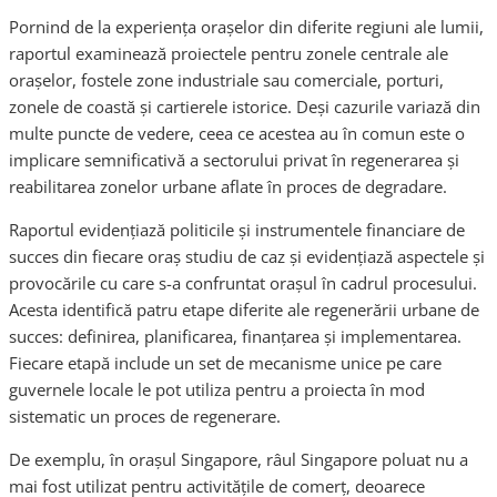
Pornind de la experiența orașelor din diferite regiuni ale lumii,
raportul examinează proiectele pentru zonele centrale ale
orașelor, fostele zone industriale sau comerciale, porturi,
zonele de coastă şi cartierele istorice. Deşi cazurile variază din
multe puncte de vedere, ceea ce acestea au în comun este o
implicare semnificativă a sectorului privat în regenerarea şi
reabilitarea zonelor urbane aflate în proces de degradare.
Raportul evidențiază politicile şi instrumentele financiare de
succes din fiecare oraş studiu de caz şi evidenţiază aspectele şi
provocările cu care s-a confruntat orașul în cadrul procesului.
Acesta identifică patru etape diferite ale regenerării urbane de
succes: definirea, planificarea, finanţarea şi implementarea.
Fiecare etapă include un set de mecanisme unice pe care
guvernele locale le pot utiliza pentru a proiecta în mod
sistematic un proces de regenerare.
De exemplu, în orașul Singapore, râul Singapore poluat nu a
mai fost utilizat pentru activităţile de comerț, deoarece