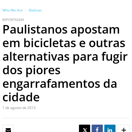
Who We Are
Notícias
REPORTAGEM
Paulistanos apostam
em bicicletas e outras
alternativas para fugir
dos piores
engarrafamentos da
cidade
1 de agosto de 2013
EMAIL
TWEET
SHARE
SHARE