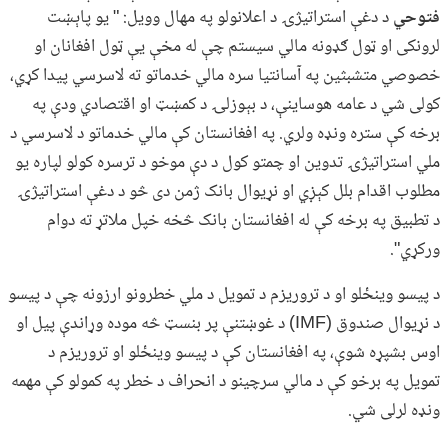
فتوحي
د دغې استراتیژۍ د اعلانولو په مهال وویل: " یو پاېښت
لرونکی او ټول ګډونه مالي سیستم چې له مخې یې ټول افغانان او
خصوصي متشبثین په آسانتیا سره مالي خدماتو ته لاسرسي پيدا کړي،
کولی شي د عامه هوساینې، د بېوزلۍ د کمښټ او اقتصادي ودې په
برخه کې ستره ونډه ولري. په افغانستان کې مالي خدماتو د لاسرسي د
ملي استراتیژۍ تدوین او چمتو کول د دې موخو د ترسره کولو لپاره یو
مطلوب اقدام بلل کېږي او نړیوال بانک ژمن دی څو د دغې استراتیژۍ
د تطبیق په برخه کې له افغانستان بانک څخه خپل ملاتړ ته دوام
ورکړي".
د پیسو وینځلو او د تروریزم د تمویل د ملي خطرونو ارزونه چې د پیسو
د نړیوال صندوق (IMF) د غوښتنې پر بنسټ څه موده وړاندې پیل او
اوس بشپړه شوې، په افغانستان کې د پیسو وینځلو او تروریزم د
تمویل په برخو کې د مالي سرچینو د انحراف د خطر په کمولو کې مهمه
ونډه لرلی شي.