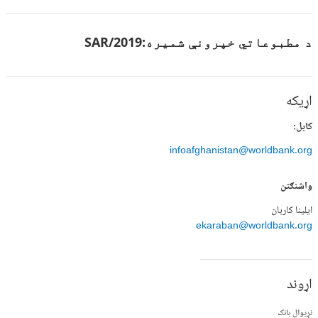
د مطبوعاتي خپرونې شمیره:
SAR/2019
اړیکه
کابل:
infoafghanistan@worldbank.org
واشنګتن
ایلینا کاربان
ekaraban@worldbank.org
اړوند
نړیوال بانک