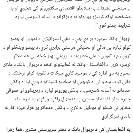
او مینځني تشبثات په بېلابېلو اقتصادي سکتورونو کې هڅوي او په
مشخصه توګه کرنیزو پورونو ته د بزګرانو د آسانه لاسرسي لپاره
شرایط چمتو کوي”.
نړیوال بانک سربېره پر دې چې د دغې استراتیژۍ د تدوین او چمتو
کولو لپاره یې مالي او تخنیکي مرستې برابرې کړي، د پیسو وینځلو او د
تروریزم د تمویل د ملي خطرونو د ارزونې بهیر څخه یی هم ملاتړ
ترسره کړی. د افغانستان بانک له فعالیتونو څخه د نړیوال بانک د ملاتړ
محور په دې اداره کې د موجود کاري چوکاټ د تقویه کولو ترڅنګ، د
مالي ثبات ښه والی، د کوچني او منځنیو تشبثاتو د ودې لپاره بانکي
خدماتو ته آسانه لاسرسی، د بانکي پورونو لپاره د زېربناوو او حقوقي
جوړښتونو تقویه او سمون، په دیجټال راکړو ورکړو، په تېره بیا د
مخابراتي شبکو او موبایل له لارې د بانکي خدماتو پر هراړخیزه څارنه
باندې تمرکز لري.
په افغانستان کې د نړیوال بانک د دفتر سرپرستې مشرې، هما زهرا