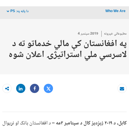
Who We Are
دا پاڼه په:
PS
dropdown
مطبوعاتي خپرونه
2019 سپتمبر 4
په افغانستان کې مالي خدماتو ته د
لاسرسي ملي استراتیژۍ اعلان شوه
Tweet
Share
بریښنا لیک
Share
کابل، د ۲۰۱۹ زېږدیز کال د سپتامبر ۴مه –
د افغانستان بانک او نړیوال