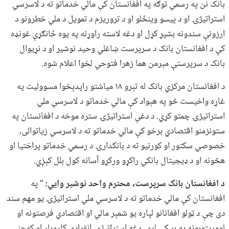
بانک نن په رسمي توګه په افغانستان کې مالي خدماتو ته د لاسرسي
استراتیژۍ او د پیسو وینځلو او د تروریزم د تمویل د ملي خطرونو د
ارزونې سندونه بشپړ کړل او دغه لاسته راوړنه په یوه ځانګړې غونډه
کې د افغانستان بانک د سرپرست ښاغلي وحید نوشیر او د نړیوال
بانک د سرپرستې مېرمن هما زهرا فتوحي لخوا اعلام شوه.
د افغانستان مرکزي بانک له تېرو ۱۸ میاشتو راپدېخوا مسوولیت په
غاړه واخیست څو په هېواد کې مالي خدماتو د لاسرسي ملي
استراتیژۍ چمتو کړي. د دغې استراتیژۍ ستره موخه د افغانستان په
ستونزمنو اقتصادي برخو کې مالي خدماتو ته د لاسرسي زیاتوالی،
خصوصي سکتور او کورنیو ته د بانکدارۍ د رسمي خدماتو پراختیا او
هڅونه او د ډیجیتال بانکي راکړو ورکړو آسانه کول بلل کېږي.
د افغانستان بانک سرپرست، محترم واحد نوشیر وايي:
" په
افغانستان کې مالي خدماتو ته د لاسرسي ملي استراتیژۍ یو مهم سند
دی چې د ټولو افغانانو لپاره یو شمېر مالي او اقتصادي فرصتونه او
لومړیتوبونه په بر کې لري. دغه استراتیژۍ انفرادي کاروبار او کوچني