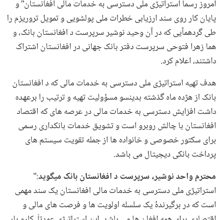
امروز رسما
استراتیژی ملی دسترسی به خدمات مالی افغانستان" و
پایان کار روی سند ارزیابی خطرات ملی پولشویی و تمویل تروریزم را
طی گردهمآیی که در آن وحید نوشیر سرپرست د افغانستان بانک، و
هما زهرا فتوحی سرپرست دفتر بانک جهانی در افغانستان اشتراک
داشتند، اعلام کرد.
هدف تهیه استراتیژی ملی دسترسی به خدمات مالی که د افغانستان
بانک از هژده ماه گذشته بدینسو مسؤولیت تهیه و ترتیب را برعهده
داشت افزایش دسترسی به خدمات مالی در عرصه های که اقتصاد
افغانستان با چالش روبرو است و تشویق خدمات بانکداری رسمی
برای سکتور خصوصی و خانواده ها از جمله تقویت سیستم های
پرداخت بانکی دیجیتال می باشد.
محترم واحد نوشیر، سرپرست د افغانستان بانک میگوید
:"
استراتیژی ملی دسترسی به خدمات مالی افغانستان یک سند مهمی
است که در برگیرندۀ یک سلسله اولویت ها و فرصت های مالی و
اقتصادی برای همه افغان ها می باشد. این استراتیژی عمدتاَ کارو بار