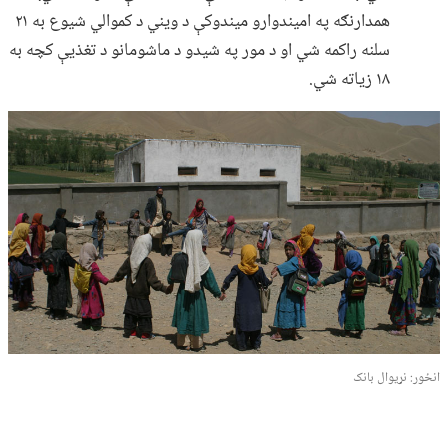
همدارنګه په امیندوارو میندوکې د ویني د کموالي شیوع به ۲۱
سلنه راکمه شي او د مور په شیدو د ماشومانو د تغذیې کچه به
۱۸ زیاته شي.
انځور: نړیوال بانک