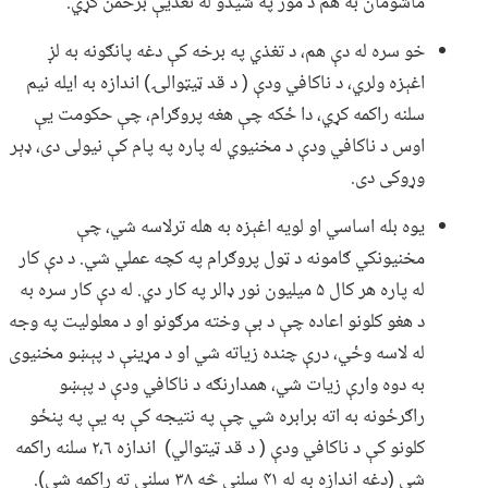
ماشومان به هم د مور په شیدو له تغذیې برخمن کړي.
خو سره له دې هم، د تغذي په برخه کې دغه پانګونه به لږ
اغېزه ولري، د ناکافي ودې ( د قد ټیټوالۍ) اندازه به ایله نیم
سلنه راکمه کړي، دا ځکه چې هغه پروګرام، چې حکومت یې
اوس د ناکافي ودې د مخنیوي له پاره په پام کې نیولی دی، ډېر
وړوکی دی.
یوه بله اساسي او لویه اغېزه به هله ترلاسه شي، چې
مخنیونکي ګامونه د ټول پروګرام په کچه عملي شي. د دې کار
له پاره هر کال ۵ میلیون نور ډالر په کار دي. له دې کار سره به
د هغو کلونو اعاده چې د بې وخته مرګونو او د معلولیت په وجه
له لاسه وځي، درې چنده زیاته شي او د مړینې د پېښو مخنیوی
به دوه وارې زیات شي، همدارنګه د ناکافي ودې د پېښو
راګرځونه به اته برابره شي چې په نتیجه کې به یې په پنځو
کلونو کې د ناکافي ودې ( د قد ټيتوالي) اندازه ۲،۶ سلنه راکمه
شي (دغه اندازه به له ۴۱ سلنې څه ۳۸ سلنې ته راکمه شي).