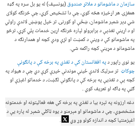
سازمان د ماشومانو د ملاتړ صندوق
(یونسیف) له یو بل سره په ګډه
همغږۍ هر اړخیزه هڅه کوي، چې دا تشخیص کړي، چې څرنګه کولای
شي ډېر شمېر ماشومان، ښځې او کورنۍ تر خپل پوښښ لاندې راولي
او د اړینې تغذېې د برابرولو لپاره څرنګه اړین خدمات پلي کړي، ترڅو
په ماشومانو کې د وینې د کمښت او لږې ودې کچه او همدارنګه د
ماشومانو د مړینې کچه راکمه شي.
یو نوی راپور د
په افغانستان کې د تغذي په برخه کې د پانګونې
چوکاټ
تر سرلیک لاندې ځینې موندنې خپرې کړې دي چې د هیواد په
کچه ېې د تغذیې په برخه کې د پانګونې لګښت، د خدماتو اغېزې او
ګټې په ډاګه او تعریف کوي .
دغه ارزونه په تېره بیا د تغذي په برخه کې هغه فعالیتونه او خدمتونه
مشخصوي، چې د ماشومانو او مېرمنو د یوه ټاکلي شمېر له پاره یې د
اغېزمنتیا کچه د اندازه کولو وړ وي
.