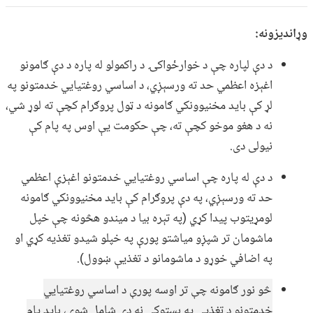
وړاندیزونه:
د دې لپاره چې د خوارځواکۍ د راکمولو له پاره د دې ګامونو
اغېزه اعظمي حد ته ورسېږي، د اساسي روغتیايي خدمتونو په
لړ کې باید مخنیوونکي ګامونه د ټول پروګرام کچې ته لوړ شي،
نه د هغو موخو کچې ته، چې حکومت یې اوس په پام کې
نیولی دی.
د دې له پاره چې اساسي روغتیايي خدمتونو اغېزې اعظمي
حد ته ورسېږي، په دې پروګرام کې باید مخنیوونکي ګامونه
لومړیتوب پیدا کړي (په تېره بیا د میندو هڅونه چې خپل
ماشومان تر شپږو میاشتو پورې په خپلو شیدو تغذیه کړي او
په اضافي خوړو د ماشومانو د تغذیې ښوول).
څو نور ګامونه چې تر اوسه پورې د اساسي روغتیايي
خدمتونو د تغذیې په بستوکې نه دي شامل شوي، باید پام