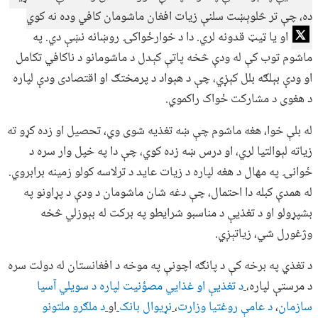
ده، چې تر څلوېښت سلنې زیات افغان ماشومان کافي وده نه کوي
او یا ټیټ قدونه لري. دا د خوارځواکۍ روښانه نښې دي. په
ماشوم توب کې له ودې څخه پاتې کېدل د ماشومانو د ناکافي تکامل
او ودې بېلګه بلل کېږي، چې د هېواد د پرمختګ او اقتصادی ودې لپاره
د هغوی د مشارکت ځواک راکموي.
له بلې خوا، هغه ماشوم چې ښه تغذیه شوی وي، تحصیل او زده کړو ته
زیاته لېوالتیا لري، او درس ښه زده کوي، چې دا په خپل وار سره د
ځوانۍ په مهال د هغه لپاره د زیات عاید د ترلاسه کولو زمینه برابروي.
له همدې کبله دا احتمال، چې دغه شان ماشومان د ودې د پړاونو په
بشپړولو او د تغذیې د مناسبو شرایطو په برکت له بېوزلي څخه
وژغورل شي، زیاتېږي.
د تغذي په برخه کې د پانګه اچونې په موخه د افغانستان له دولت سره
د مرستې لپاره
،
د تغذیې او غذايي مصؤنیت لپاره د سویلي آسیا
سازمان
،
د عامې روغتیا وزارت
،
نړیوال بانک
او
د ملګرو ملتونو