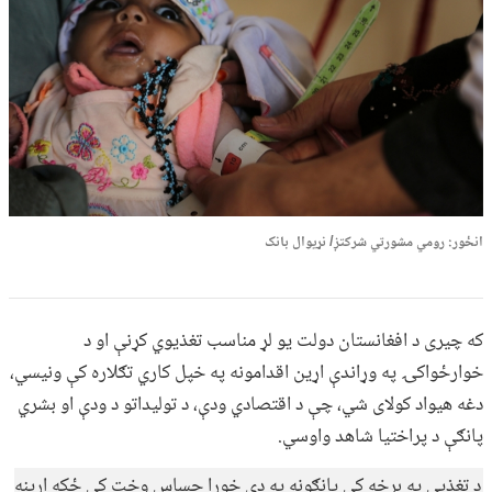
انځور: رومي مشورتي شرکتږ/ نړیوال بانک
که چیری د افغانستان دولت یو لړ مناسب تغذیوي کړنې او د
خوارځواکۍ په وړاندې اړین اقدامونه په خپل کاري تګلاره کې ونیسي،
دغه هیواد کولای شي، چې د اقتصادي ودې، د تولیداتو د ودې او بشري
پانګې د پراختیا شاهد واوسي.
د تغذیې په برخه کې پانګونه په دې خورا حساس وخت کې ځکه اړینه