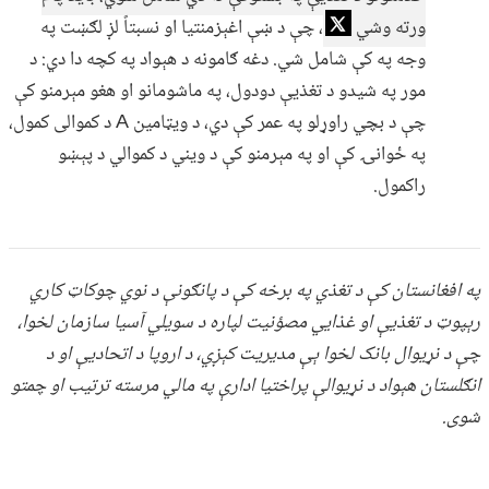
ورته وشي
، چې د ښې اغېزمنتیا او نسبتاً لږ لګښت په
وجه په کې شامل شي. دغه ګامونه د هېواد په کچه دا دي: د
مور په شیدو د تغذیې دودول، په ماشومانو او هغو مېرمنو کې
چې د بچي راوړلو په عمر کې دي، د ویټامین A د کموالی کمول،
په ځوانۍ کې او په مېرمنو کې د ویني د کموالي د پېښو
راکمول.
په افغانستان کې د تغذي په برخه کې د پانګونې د نوي چوکاټ کاري
رېپوټ د تغذیې او غذايي مصؤنیت لپاره د سویلي آسیا سازمان لخوا،
چې د نړیوال بانک لخوا ېې مدیریت کېږي، د اروپا د اتحادیې او د
انګلستان هېواد د نړیوالې پراختیا ادارې په مالي مرسته ترتیب او چمتو
شوی.