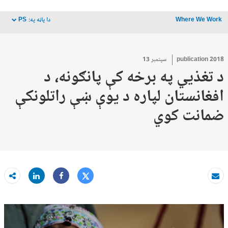
Where We Work
دا پاڼه په:
PS
dropdown
2018 سپتمبر 13
publication
د تغذیي په برخه کې پانګونه، د
افغانستان لپاره د یوې ښې راتلونکې
ضمانت کوي
Tweet
Share
بریښنا لیک
Share