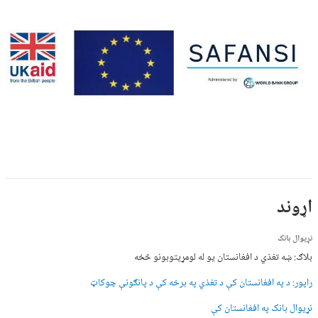
اړوند
نړیوال بانک
بلاګ: ښه تغذي د افغانستان یو له لومړیتوبونو څخه
راپور: د په افغانستان کې د تغذي په برخه کې د پانګونې چوکاټ
نړیوال بانک په افغانستان کې