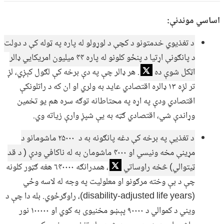
اساسي موندنې:
د تغذیوي خدمتونو د کچې د لوړولو له پاره په ټوله کې د دولت
د پانګونې اړتیا د پنځو کلونو له پاره ۴۴ میلیون امریکايي ډالر
اټکل شوې ده
. هر ډالر چې په دې برخه کې لګول کېږي، لږ
تر لږه ۱۳ ډالره اقتصادي عاید به ولري او ان که د راتلونکې
اقتصادي ودې په اړه په محتاطانه توګه سره هم یو تخمین
وړاندې شي، اقتصادي ګټه به یې شپږ وارې زیاته وي.
د تغذیې په برخه کې دغه پانګونه به د ۲۵۰۰۰ ماشومانو د
مړینې مخه ونیسي او ۴۰۰۰ ماشومان به له ناکافي ودې ( د قد
ټيتوالي) څخه راوساتي
، همدرانګه ۶۴۰۰۰۰ هغه ګټور کلونه
چې د بې وخته مرګونو او معلولیت په وجه له لاسه وځي
(disability-adjusted life years)، راوګرځوي. بله دا چې د
ویني د کموالي د ۹۰۰۰۰ پېښو مخنیوی به کوي او ۱۰۰۰۰۰ نور