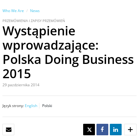
Who We Are
News
PRZEMÓWIENIA I ZAPISY PRZEMÓWIEŃ
Wystąpienie
wprowadzające:
Polska Doing Business
2015
29 pazdziernika 2014
Język strony:
English
Polski
E-MAIL
TWEET
SHARE
SHARE