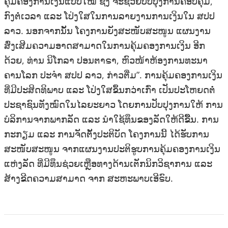
ຄຸ້ມຄອງການເງິນແບບ​ໃໝ່ ​ຊຶ່ງ ຈະຊ່ວຍປັບປຸງການຄອບ​ຄຸມ, ​
ກົງ​ຕໍ່ເວລາ ແລະ ໂປ່ງໃສໃນການລາຍງານການເງິນໃນ ສປປ
ລາວ. ນອກ​ຈາກນັ້ນ ໂຄງ​ການຍັງສະໜັບສະໜູນ ​ແຜນ​ງານ
ສົ່ງເສີມຄວາມອາດສາມາດໃນ​ການຄຸ້ມ​ຄອງການເງິນ ອີກ​
ດ້ວຍ, ທ່ານ ນິ​ໂກ​ລາ ປອນ​ຕາ​ຣາ, ຫົວ​ໜ້າ​ຫ້ອງ​ການ​ທະ​ນາ​
ຄານ​ໂລກ ປະ​ຈຳ ສ​ປ​ປ ລາວ, ກ່າວ​ຕື່ມ”. ການຄຸ້ມຄອງການເງິນ
ທີ່ມີປະສິດທິພາບ ແລະ ໂປ່ງໃສຂຶ້ນກວ່າ​ເກົ່າ ​ເປັນ​ປະ​ໂຫຍດ​ຕໍ່
ປະຊາຊົນທັງໝົດໃນໄລຍະຍາວ ໂດຍການປັບປຸງການໃຫ້ ການ
ບໍລິການ​​ຈາກ​ພາກ​ລັດ ແລະ ນໍາໃຊ້ທຶນຂອງລັດໃຫ້ດີຂືີ້ນ. ການ
ກະກຽມ ແລະ ການຈັດຕັ້ງປະຕິບັດ ໂຄງການນີ້ ໄດ້ຮັບການ
ສະໜັບສະໜູນ ຈາກແຜ​ນ​ງານປະ​ຕິ​ຮູບການຄຸ້ມຄອງການເງິນ
ແຫ່ງ​ລັດ ທີ່​ມີ​​ທຶນ​ຊ່ວຍ​ເຫຼືອ​ທາງດ້ານເຕັກນິກວິ​ຊາ​ການ ແລະ
ສ້າງຂີດຄວາມສາມາດ ຈາກ ສະຫະພາບເອີຣົບ.