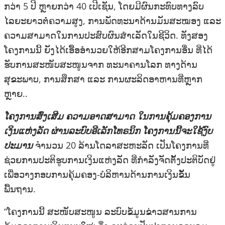
ກວ່າ 5 ປີ ຫຼາຍກວ່າ 40 ເປີເຊັນ, ໂດຍມີຜົນກະທົບທາງລົບ
ໄລຍະຍາວຕໍ່ຄວາມສູງ, ການພັດທະນາດ້ານ​ມັນສະ​ໝອງ ແລະ
ຄວາມສາມາດໃນການປະສົບຜົນສໍາເລັດໃນຊີວິດ. ທັງສອງ
ໂຄງການນີ້ ຍັງ​ໄດ້ເອື້ອ​ອຳ​ນວຍໃຫ້ອີກສາມໂຄງ​ການອື່ນ ທີ່ໄດ້
ຮັບການສະໜັບສະໜູນ​ຈາກ ທະນາຄານໂລກ ທາງດ້ານ
ສຸຂະພາບ, ການສຶກສາ ແລະ ການຜະລິດອາຫານທີ່ຫຼາກ
ຫຼາຍ..
ໂຄງການສົ່ງເສີມ ຄວາມອາດສາມາດ ໃນການຄຸ້ມຄອງການ
ເງິນແຫ່ງລັດ ຜ່ານລະບົບອີເລັກໂທຣນິກ ໂຄງການນີ້ຈະໃຊ້ງົບ
ປະມານ
ຈຳ​ນວນ 20 ລ້ານໂດລາສະຫະລັດ ເປັນ​ໂຄງ​ການ​ທີ່
ຊ່ວຍການປະຕິຮູບການ​ເງິນ​ແຫ່ງ​ລັດ ທີ່​ກຳ​ລັງຈັດ​ຕັ້ງ​ປະ​ຕິ​ບັດ​ຢູ່
ເພື່ອວາງກອບການຄຸ້ມຄອງ-ບໍ​ລິ​ຫານດ້ານການເງິນຂັ້ນ
ພື້ນຖານ.
“ໂຄງການນີ້ ສະໜັບສະໜູນ ລະບົບຂໍ້ມູນຂ່າວສານການ