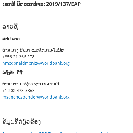
ເລກທີ ບົດອອກຂ່າວ:
2019/137/EAP
ລາຍ​ຊື່
ສປປ ລາວ
ທ່ານ ນາງ ຮັນນາ ແມກໂດນານ-ໂມນີສ
+856 21 266 278
hmcdonaldmoniz@worldbank.org
ວໍຊິງຕັນ ດີຊີ
ທ່ານ ນາງ ມາຊີລາ ຊານເຊ-ເບນເດີ
+1 202 473-5863
msanchezbender@worldbank.org
ຂໍ້ມູນທີ່ກ່ຽວຂ້ອງ