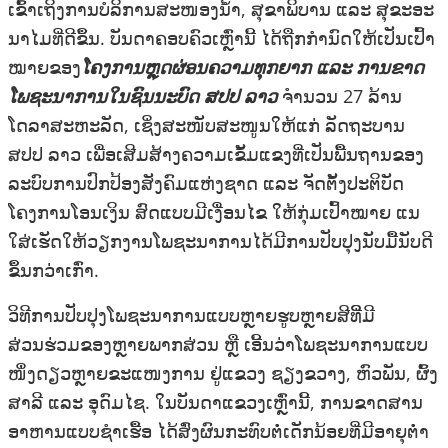
ເຂົ້າ​ເຖິງການບໍລິການສະໜອງນ້ໍາ​, ສຸຂາພິບານ ແລະ ສຸຂະອະ
ນາໄມທີ່​ດີ​ຂຶ້ນ. ບັນ​ດາ​ຄອບຄົວເຫຼົ່ານີ້ ໄດ້​ຖືກ​ກຳ​ນົດ​ໃຫ້​ເປັນເປົ້າ​
ໝາຍຂອງ
ໂຄງການຫຼຸດຜ່ອນຄວາມທຸກຍາກ ແລະ ​ການຂາດ
ໂພ​ຊະ​ນາ​ການໃນ​ຊົນ​ນະ​ບົດ ສປປ ລາວ
ຈຳ​ນວນ 27 ລ້ານ
ໂດລາສະຫະລັດ, ເຊິ່ງສະໜັບສະໜູນໃຫ້​ແກ່ ລັດຖະບານ
ສປປ ລາວ ເພື່ອເສີມສ້າງຄວາມ​ເຂັ້ມ​ແຂງ​ທີ່ເປັນພື້ນ​ຖານ​ຂອງ​
ລະ​ບົບການປົກປ້ອງສັງຄົມແຫ່ງຊາດ ແລະ ຈັດ​ຕັ້ງປະຕິບັດ
ໂຄງການໂອນເງິນ ສົດ​ແບບມີເງື່ອນໄຂ ໃຫ້ກຸ່ມເປົ້າໝາຍ ແນ​
ໃສ່​ເຮັດ​ໃຫ້​ວຽກ​ງານໂພຊະນາ​ການໄດ້​ມີການປັບປຸງ​ນັ​ບມື້​ນັບດີ​
ຂຶ້ນກວ່າ​ເກົ່າ.
ວິທີການປັບປຸງໂພຊະນາການແບບຫຼາຍຮູບຫຼາຍສີທີ່ີມີ
ສ່ວນຮ່ວມຂອງຫຼາຍ​ພາກ​ສ່ວນ ຫຼື ເອີ້ນວ່າໂພຊະນາການແບບ
ໜຶ່ງດຽວຫຼາຍຂະແໜງການ ຢູ່ແຂວງ ຊຽງຂວາງ, ຫົວພັນ, ຜົ້ງ
ສາລີ ແລະ ອຸດົມໄຊ. ໃນບັນດາແຂວງເຫຼົ່ານີ້, ການຂາດສານ
ອາຫານແບບຊໍາເຮື້ອ ໄດ້ສົ່ງຜົນກະທົບຕໍ່ເດັກນ້ອຍທີ່ມີອາຍຸຕໍ່າ