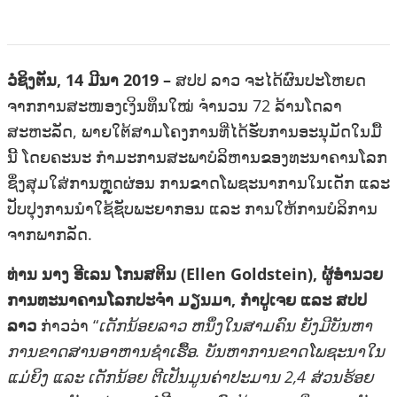
ວໍ​ຊິງ​ຕັນ, 14 ມີ​ນາ 2019 –
ສປປ ລາວ ຈະໄດ້ຜົນປະໂຫຍດ
ຈາກການສະໜອງເງິນທຶນໃໝ່ ຈຳນວນ 72 ລ້ານໂດລາ
ສະຫະລັດ, ພາຍໃຕ້ສາມໂຄງການທີ່ໄດ້ຮັບການອະນຸມັດໃນມື້
ນີ້ ໂດຍຄະນະ ກໍາມະການສະພາບໍລິຫານຂອງທະນາຄານໂລກ
ຊຶ່ງສຸມໃສ່ການຫຼຸດຜ່ອນ ການຂາດໂພຊະນາການໃນເດັກ ແລະ
ປັບປຸງການນຳ​ໃຊ້​ຊັບ​ພະ​ຍາ​ກອນ ແລະ ການໃຫ້ການບໍລິການ
ຈາກ​ພາກ​ລັດ.
ທ່ານ ນາງ ອີ​ເລນ ໂກນ​ສ​ຕິນ (Ellen Goldstein), ຜູ້ອໍານວຍ
ການທະນາຄານໂລກປະຈຳ ມຽນມາ, ກໍາປູເຈຍ ແລະ ສປປ
ລາວ
ກ່າວວ່າ “
ເດັກນ້ອຍລາວ ຫນຶ່ງໃນສາມຄົນ ຍັງມີບັນຫາ
ການຂາດສານອາຫານຊໍາເຮື້ອ. ບັນຫາການຂາດໂພຊະນາໃນ
ແມ່່ຍິງ ແລະ ເດັກນ້ອຍ ຕີເປັນມູນຄ່າປະມານ 2,4 ສ່ວນຮ້ອຍ