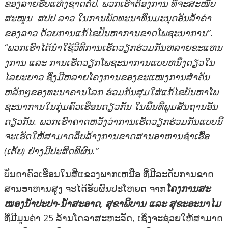
ຂອງລາຍຮັບແຫ່ງຊາດຕໍ່ປີ. ພວກເຮົາຕ້ອງການ
ທີ່ຈະສະໜັບ
ສະ​ໜູນ ສປປ ລາວ ໃນການພັດທະນາທຶນມະນຸດອັນລໍ້າຄ່າ
ຂອງລາວ ດ້ວຍການແກ້ໄຂປັນຫາການຂາດໂພຊະນາການ”
.
“ພວກເຮົາໄດ້ນໍາໃຊ້ວິທີການເຮັດວຽກຮ່ວມກັນຫລາຍຂະແຫນ
ງການ ແລະ ການເຮັດວຽກໂພຊະນາການແບບຫນຶ່ງດຽວໃນ
ໄລຍະຍາວ ຊຶ່ງມີຫລາຍໂຄງການຂອງຂະແໜງການສໍາຄັນ
ຫລັກໆຂອງທະນາຄານໂລກ ຮ່ວມກັນສຸມໃສ່ແກ້ໄຂບັນຫາໂພ
ຊະນາການໃນກຸ່ມຄົວເຮືອນດຽວກັນ ໃນພື້ນທີ່ພູມສັນຖານອັນ
ດຽວກັນ. ພວກເຮົາຄາດຫວັງວ່າການເຮັດວຽກຮ່ວມກັນແບບນີ້
ຈະເຮັດໃຫ້ສາມາດລຶບລ້າງການຂາດສານອາຫານຊໍາເຮື້ອ
(ເຕັ້ຍ) ຢ່າງມີປະສິດທິຜົນ.”
ບັນ​ດາຄົວເຮືອນໃນສີ່ແຂວງພາກເຫນືອ ທີ່ມີລະດັບການຂາດ
ສານອາຫານສູງ ຈະໄດ້ຮັບຜົນປະໂຫຍດ ຈາກ
ໂຄງການສະ
ໜອງນ້ໍາປະ​ປາ-ນ້ຳສະອາດ, ສຸຂາພິບານ ແລະ ສຸຂະອະນາໄມ
ທີ່ມີມູນຄ່າ 25 ລ້ານໂດລາສະຫະລັດ, ເຊິ່ງຈະຊ່ວຍໃຫ້ສາ​ມາດ​