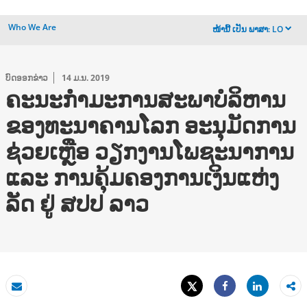
Who We Are
ໜ້ານີ້ ເປັນ ພາສາ:
LO
dropdown
ບົດອອກຂ່າວ
14 ມ.ນ. 2019
ຄະນະກໍາມະການສະພາບໍລິຫານ
ຂອງທະນາຄານໂລກ ອະນຸມັດການ
ຊ່ວຍເຫຼືອ ວຽກງານໂພຊະນາການ
ແລະ ການຄຸ້ມຄອງການເງິນແຫ່ງ
ລັດ ຢູ່ ສປປ ລາວ
Tweet
Share
​ອີ​ເມ​ລ໌
Share