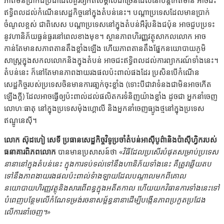
ភាពមិនប្រាកដប្រជាដែលគួរឲ្យកត់សម្គាល់ជាច្រើនដែលនៅបន្តកើតមាន អាចជះ
ឥទ្ធិពលដល់​កំណើន​សេដ្ឋកិច្ច​នៅក្នុងតំបន់នេះ។ បណ្តាប្រទេសដែលមាន​ប្រាក់
ចំណូលខ្ពស់ ជាពិសេស បណ្តាប្រទេសនៅក្នុងតំបន់អឺរ៉ុបនិង​ជប៉ុន អាចជួបប្រទះ
នូវហានិភ័យធ្ងន់ធ្ងរនៅពេលខាងមុខ។ ស្ថានភាពហិរញ្ញវត្ថុសាកលលោក អាច
កាន់តែមាន​សភាពតានតឹងខ្លាំងឡើង ហើយ​ភាពតានតឹង​ផ្នែក​នយោបាយភូមិ
សាស្រ្តក្នុងសកលលោកនិងក្នុងតំបន់ អាចជះ​ឥទ្ធិពលដល់​ការព្យាករណ៍ទាំងនេះ។
តំបន់នេះ ក៏នៅតែមានភាពងាយរងផលប៉ះពាល់​ផងដែរ​ ប្រសិនបើ​កំណើន
សេដ្ឋកិច្ចរបស់ប្រទេសចិនមានការធា្លក់ចុះខ្លាំង (ទោះបីជាវាទំនងជាមិនអាចកើត
ឡើងក្តី) ដែលអាចធ្វើឲ្យប៉ះពាល់​ដល់ផលិតករទំនិញយ៉ាងខ្លាំង ដូចជា អ្នកនាំចេញ
លោហៈធាតុ នៅក្នុងប្រទេសម៉ុងហ្គោលី និងអ្នកនាំចេញ​ធ្យូងថ្មនៅក្នុងប្រទេស​
ឥណ្ឌូនេស៊ី។
លោក ស៊ុដហៀ សេទី ប្រធានសេដ្ឋកិច្ចវិទូប្រចាំតំបន់​អាស៊ីបូព៌ានិងប៉ាស៊ីហ្វិករបស់
ធនាគារ​ពិភពលោក
បាន​មាន​ប្រសាសន៍ថា «
វិធីដែលប្រសើរបំផុតសម្រាប់​ប្រទេស
នានានៅក្នុងតំបន់នេះ ក្នុង​ការទប់ទល់ទៅនឹង​ហានិភ័យ​ទាំងនេះ គឺត្រូវ​ឆ្លើយតប
ទៅនឹងភាពងាយរងផលប៉ះពាល់ទំាងឡាយដែលបណ្តាល​មកពីគោល
នយោបាយហិរញ្ញវត្ថុនិងសារពើពន្ធក្នុងអតីតកាល ហើយយកវិធានការទាំងនេះទៅ
បំពេញបន្ថែមលើ​កំណែទម្រង់រចនាសម្ព័ន្ធនានាដើម្បីបង្កើន​ភាពប្រកួតប្រជែង
លើការនាំចេញ។»