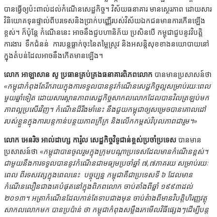
បានធ្វើឲ្យប៉ះពាល់​ដល់​កំណើន​សេដ្ឋកិច្ច។ វិស័យធនាគារ មានស្ថេរភាព ​ដោយ​សារ​
វិនិយោគទុន​ផ្ទាល់ពីបរទេសនិង​ប្រាក់បញ្ញើរបស់​វិស័យឯកជនមានការកើនឡើង
ខ្ពស់។ ក៏ប៉ុន្តែ កំណើន​នេះ អាចនឹង​ជួបហានិភ័យ​ ប្រសិនបើ កម្ពុជាជួបនូវ​វិបត្តិ​
ការងារ ទឹកជំនន់ ការបន្តធ្លាក់ចុះនៃតម្លៃស្រូវ និងអសន្តិសុខខាងនយោបាយ​នៅ
ក្នុងតំបន់ដែលអាចនឹងកើត​មានឡើង។
លោក​ អាឡាសាន សូ ប្រធានគ្រប់គ្រងធនាគារពិភពលោក
បាន​មានប្រសាសន៍ថា
«កម្ពុជាកំពុង​តែ​រីករាយ​ក្នុង​ការទទួលបាននូវកំណើនសេដ្ឋកិច្ចល្អសម្រាប់រយៈពេល
មួយឆ្នាំទៀត ដោយសារស្ថានភាពសេដ្ឋកិច្ចសាកលលោក​ដែលបាន​វិលត្រឡប់មក
ភាពល្អប្រសើរវិញ។ កំណើនដ៏រឹងមាំនេះ នឹង​ជួយ​កម្ពុជាឲ្យ​សម្រេចបានគោលដៅ​
របស់ខ្លួនក្នុងការ​បន្ត​កាន់បន្ថយភាពក្រីក្រ និង​លើកកម្ពស់វិបុលភាពជារួម។​​»
លោក អេនរិច អាល់ដាហ្ស ការ៉ូល សេដ្ឋកិច្ចវិទូជាន់ខ្ពស់ប្រចាំប្រទេស
បានមាន
ប្រសាសន៍ថា «
កម្ពុជាបាន​​ចូលរួម​ក្នុង​ក្រុមបណ្តាប្រទេសដែល​មានកំណើនខ្ពស់។
ជាមួយនឹង​ការទទួលបាននូវកំណើនជាមធ្យមប្រចាំឆ្នាំ ៧,៧ភាគរយ សម្រាប់​រយៈ
ពេល ពីរទសវត្សក្នុងពេលនេះ បច្ចុប្បន្ន​ កម្ពុជាគឺជា​ប្រទេសទី ៦ ដែលមាន
កំណើន​លឿនជាងគេបំផុតនៅក្នុងពិភពលោក ចាប់តាំងពីឆ្នាំ ១៩៩៣​ដល់​
២០១៣។ អត្រាកំណើនដែលកាន់តែទាបជាងមុន ចាប់តំាងពីមានវិបតិ្ត​ហិរញ្ញវត្ថុ​
សាកលលោក​មក បានប្រប៉ាន់ ថា កម្ពុជាកំពុងសម្លឹងរកមើលវិធីផ្សេងៗដើម្បីបន្ត