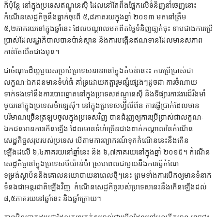
ក៏ប៉ុន្តែ នៅក្នុងប្រទេសឥណ្ឌូនេស៊ី ដែល​នៅតែពឹងផ្អែកលើទំនិញ​នាំចេញនោះ​
កំណើនសេដ្ឋកិច្ច​នឹង​ធ្លាក់ចុះពី ៥,៨ភាគរយក្នុងឆ្នាំ ២០១៣ មកនៅត្រឹម
៥,២ភាគរយ​នៅក្នុងឆ្នាំនេះ ដែលបណ្តាលមកពីតម្លៃទំនិញធា្លក់ចុះ ទាបជាងការប្រើ
ប្រាស់​ដែលរដ្ឋាភិបាលបានប៉ាន់ស្មាន និងការបង្កើនឥណទានដែលមានសភាព
កាន់តែយឺតជាងមុន។
ជាចំណុច​ដ៏ល្អមួយសម្រាប់ប្រទេសនានានៅក្នុងតំបន់នេះ៖ ការប្រើប្រាស់ជា
លក្ខណៈឯកជន​មានទំហំធំ គាំទ្រដោយ​កត្តារួមផ្សំផ្សេងៗដូចជា ការចំណាយ
ទាក់ទងទៅនឹងការបោះឆ្នោត​នៅក្នុងប្រទេសឥណ្ឌូនេស៊ី និងទីផ្សារការងារ​ដ៏រឹងមាំ
មួយនៅ​ក្នុងប្រទេសម៉ាឡេស៊ី។ នៅក្នុងប្រទេសហ្វ៊ីលីពីន ការផ្ញើប្រាក់ដែលមាន
បរិមាណច្រើន​ត្រឡប់ចូលក្នុងប្រទេសវិញ បាន​ជំរុញឲ្យ​ការប្រើប្រាស់ជាលក្ខណៈ​
ឯកជន​មានការកើនឡើង ដែលមានទំហំច្រើនជាងពាក់​កណ្តាលនៃកំណើន
សេដ្ឋកិច្ចសរុបរបស់ប្រទេស បើតាមការព្យាករណ៍ទុកកំណើននេះនឹងកើន
ឡើងដលើ ៦,៤ភាគរយនៅឆ្នាំនេះ និង ៦,៧ភាគរយ​នៅក្នុងឆ្នាំ ២០១៥។ កំណើន
សេដ្ឋកិច្ចនៅក្នុងប្រទេសមីយ៉ាន់ម៉ា ស្របពេលជាមួយនឹងការធ្វើកំណែ
ទម្រង់ស្ថាប័ននិងគោលនយោបាយនាពេលថ្មីៗនេះ ព្រមទាំងការបើកឲ្យមានទំនាក់
ទំនង​ជាអន្តរជាតិឡើងវិញ កំណើនសេដ្ឋកិច្ច​របស់ប្រទេសនេះនឹង​កើនឡើងដល់
៨,៥ភាគរយនៅឆ្នាំនេះ និង​ឆ្នាំ​ក្រោយ។