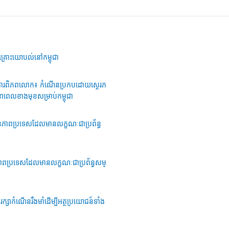
ិគ្រោះយោបល់នៅកម្ពុជា
នាគារពិភពលោក៖ កំណើនប្រកបដោយស្ថេរភ
នាពេលខាងមុខសម្រាប់កម្ពុជា
ថានភាពប្រទេសដែលមានលក្ខណៈជាប្រព័ន្ធ
្ថានភាពប្រទេសដែលមានលក្ខណៈជាប្រព័ន្ធសម្
- រក្សាកំណើនរឹងមាំដើម្បីអត្ថប្រយោជន៍ទាំង