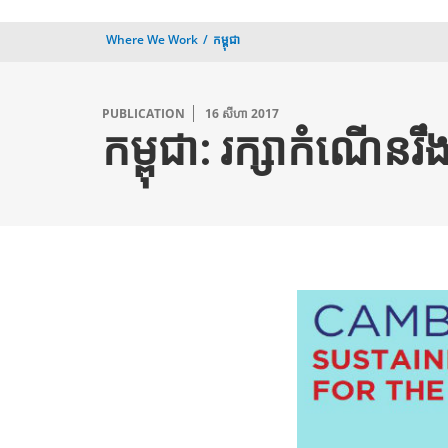
Where We Work
​កម្ពុជា​
PUBLICATION
16 សីហា 2017
កម្ពុជា: រក្សាកំណើនរ