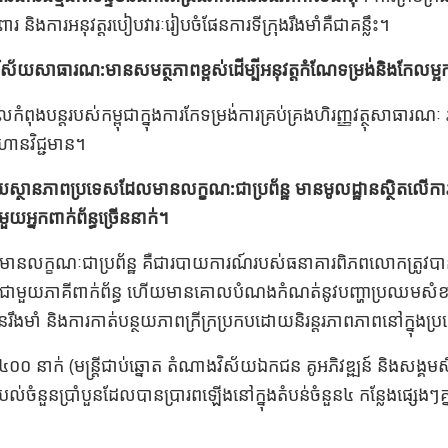
ពារ និងការអនុវត្តរបៀបវារៈរៀបចំផែនការទីក្រុងរឹងមាំគឺជាគន្លឹះ។
្យវិស័យសាធារណ:មានសមត្ថភាពខ្ពស់ដើម្បីអនុវត្តកំណែទម្រង់និងកែលម្អ
ងដែលកំពុងបន្តរបស់កម្ពុជាក្នុងការកែទម្រង់ការគ្រប់គ្រងហិរញ្ញវត្ថុសាធា
ំហានវិជ្ជមាន។
យស្ថានភាពប្រទេសដែលមានលក្ខណ:ជាប្រព័ន្ឋ មានមូលដ្ឋានស្ថិតលើការវិភា
យអ្នកពាក់ព័ន្ធច្រើននាក់។
ដែលមានលក្ខណៈជាប្រព័ន្ឋ គឺជារបាយការណ៍របស់ធនាគារពិភពលោកត្រូវ
ជាមួយភាគីពាក់ព័ន្ធ​ ហើយមានគោលបំណងកំណត់នូវបញ្ហាប្រឈមសំ
រឹងមាំ​ និងការកាត់បន្ថយភាពក្រីក្រប្រកបដោយនិរន្តរភាពភាពនៅក្នុងប
ត ៤០០ នាក់ (មន្ត្រីជាប់ឆ្នោត​ តំណាងវិស័យឯកជន គូអភិវឌ្ឍន៍ និងសង្គមស
បល់ចំនួនប្រាំបួនដែលបានប្រារពឡើងនៅក្នុងតំបន់ចំនួន​៤ ​​​កន្លែងផ្សេងៗគ្