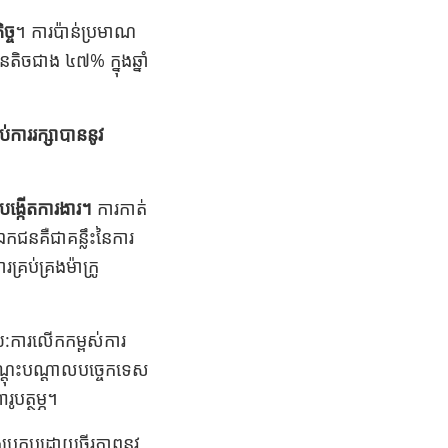
្ច
។ ការប៉ាន់ប្រមាណ
នតិចជាង ៤៧% ក្នុងឆ្នាំ
់ការរក្សាបាននូវ
ងបង្កើតការងារ។
ការកាត់
កជនគឺជាគន្លឹះនៃការ
្រប់គ្រងម៉ាក្រូ
:ការលើកកម្ពស់ការ
ណ្តុះបណ្តាលបច្ចេកទេស
រូបត្ថម្ភ។
រងប្រកបដោយចីរភាពនូវ