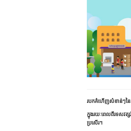
របកគំហើញសំខាន់ៗនៃកា
ក្នុងរយៈពេលពីរទសវត្សរ
ប្រសើរ។