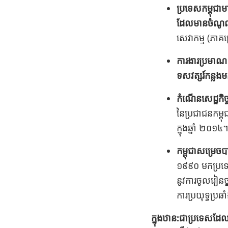
ប្រទេសកម្ពុជា
ដែលមានចំណូលម
សេវាកម្ម (ភាគ
ការងារប្រមាណ 
ទសវត្សរ៍កន្លង
កំណើនសេដ្ឋកិច្
នៃប្រជាជនកម្ព
ក្នុងឆ្នាំ ២០១៤
កម្ពុជាសម្រេច
១៩៩០ មកប្រទេ
នូវការចូលរៀនថ្
ការប្រយុទ្ធប្រ
ក្នុងឋាន:ជាប្រទេសដែល