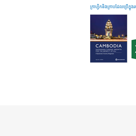
ក្រាហ្វិកនិងក្រាបដែលប្រើក្ន