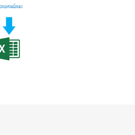
ុងរបាយការណ៍នេះ