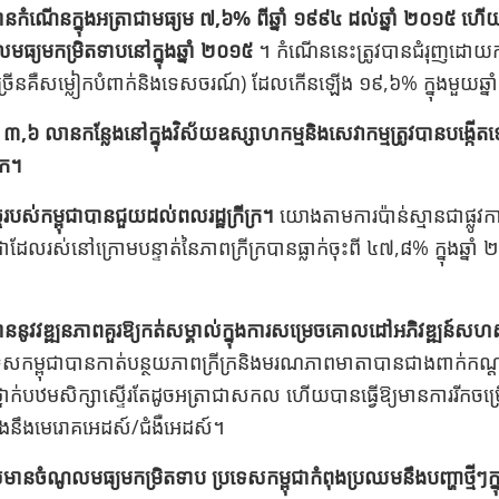
មានកំណើនក្នុងអត្រាជាមធ្យម ៧,៦% ពីឆ្នាំ ១៩៩៤ ដល់ឆ្នាំ ២០១៥ ហ
ធ្យមកម្រិតទាបនៅក្នុងឆ្នាំ ២០១៥
។ កំណើននេះត្រូវបានជំរុញដោយក
ច្រើនគឺសម្លៀកបំពាក់និងទេសចរណ៍) ដែលកើនឡើង ១៩,៦% ក្នុងមួយឆ្នាំ​ 
៣,៦ លានកន្លែងនៅក្នុងវិស័យឧស្សាហកម្មនិងសេវាកម្មត្រូវបានបង្កើត
មក។
ចរបស់កម្ពុជាបានជួយដល់ពលរដ្ឋក្រីក្រ។
យោងតាមការប៉ាន់ស្មានជាផ្លូវ
ុជាដែលរស់នៅក្រោមបន្ទាត់នៃភាពក្រីក្របានធ្លាក់ចុះពី ៤៧,៨% ក្នុងឆ
។
បាននូវវឌ្ឍនភាពគួរឱ្យកត់សម្គាល់ក្នុងការសម្រេចគោលដៅអភិវឌ្ឍន៍សហស្
សកម្ពុជាបានកាត់បន្ថយភាពក្រីក្រនិងមរណភាពមាតាបានជាងពាក់
នាក់បឋមសិក្សាស្ទើរតែដូចអត្រាជាសកល​​ ហើយបានធ្វើឱ្យមានការរីកចម្រើន
ឆាំងនឹងមេរោគអេដស៍/ជំងឺអេដស៍។
មានចំណូលមធ្យមកម្រិតទាប​ ប្រទេសកម្ពុជាកំពុងប្រឈមនឹងបញ្ហាថ្មីៗក្