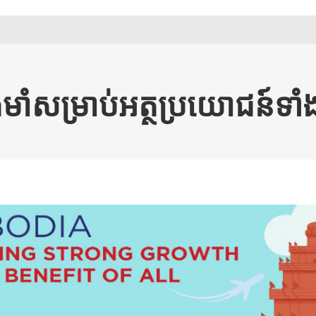
ឹងមាំសម្រាប់អត្ថប្រយោជន៍ទាំ