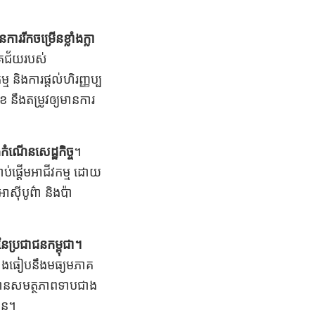
ចម្រើនខ្លាំងក្លា​​​​​​
ោគជ័យរបស់
្ម និងការផ្តល់ហិរញ្ញប្ប
 នឹងតម្រូវឲ្យមានការ
កំណើនសេដ្ឋកិច្ច
។
ប់ផ្តើមអាជីវកម្ម​ ដោយ
ស៊ីបូព៌ា និងប៉ា
ៃប្រជាជនកម្ពុជា។
្លាំងធៀបនឹងមធ្យមភាគ
 មានសមត្ថភាពទាបជាង
រិន។