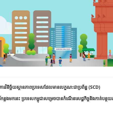
រវិនិច្ឆ័យស្ថានភាពប្រទេសដែលមានលក្ខណ:ជាប្រព័ន្ឋ (SCD)
៍កន្លងមកនេះ ប្រទេសកម្ពុជាសម្រេចបានកំណើនសេដ្ឋកិច្ចនិងកាត់បន្ថយភ