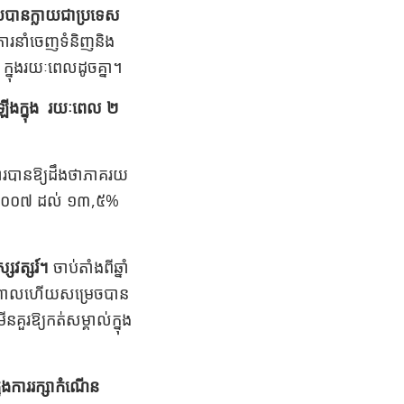
ើយបានក្លាយជាប្រទេស
ារនាំចេញទំនិញនិង
ក្នុងរយៈពេលដូចគ្នា។
ឡើងក្នុង​ រយៈពេល ២
ការបានឱ្យដឹងថាភាគរយ
្នាំ ២០០៧ ដល់ ១៣,៥%
សវត្សរ៍។
ចាប់តាំងពីឆ្នាំ
កណ្តាលហើយសម្រេចបាន
គួរឱ្យកត់សម្គាល់ក្នុង
នុងការរក្សាកំណើន