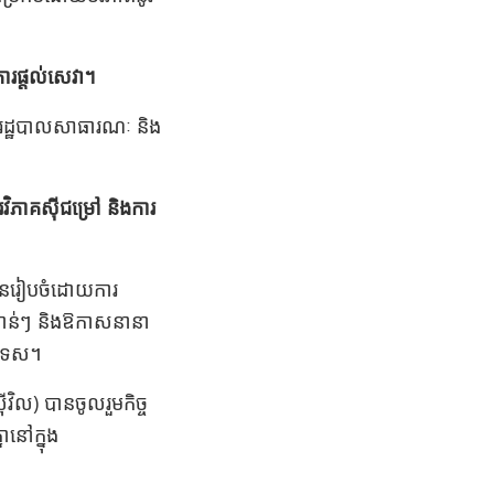
ការផ្តល់សេវា។
រណៈ រដ្ឋបាលសាធារណៈ និង
គស៊ីជម្រៅ​​​​​ និងការ
បានរៀបចំដោយការ
ខាន់ៗ និងឱកាសនានា
្រទេស។
៊ីវិល) បានចូលរួមកិច្ច
នានៅក្នុង