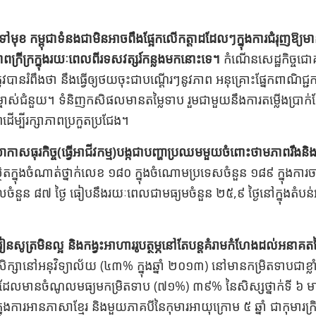
ទៅមុខ កម្ពុជាទំនងជាមិនអាចពឹងផ្អែកលើកត្តាដដែលៗក្នុងការជំរុញឱ្យមានការរីក
ាពក្រីក្រក្នុងរយៈពេលពីរទសវត្សរ៍កន្លងមកនោះទេ។
កំណើនសេដ្ឋកិច្ចជ
រូវបានរំពឹងថា​ នឹងធ្វើឲ្យថយចុះជាបណ្ដើរៗនូវភាព អនុគ្រោះផ្នែកពាណិជ្ជកម
ចាស់ជំនួយ។ ទំនិញកសិផលមានតម្លៃទាប រួមជាមួយនឹងការតម្លើងប្រាក់ខែ​
ើម្បីរក្សាភាពប្រកួតប្រជែង។
យាកាសធុរកិច្ច(ធ្វើអាជីវកម្ម)បង្កជាបញ្ហាប្រឈមមួយចំពោះថាមភាពរឹងនិង
្ថិតក្នុងចំណាត់ថ្នាក់លេខ ១៨០ ក្នុងចំណោមប្រទេសចំនួន ១៨៩ ក្នុងការចា
ំនួន ៨៧ ថ្ងៃ​ ធៀបនឹងរយៈពេលជាមធ្យមចំនួន ២៥,៩ ថ្ងៃនៅក្នុងតំបន់អា
នសូត្រមិនល្អ និងកង្វះអាហាររូបត្ថម្ភនៅតែបន្តគំរាមកំហែងដល់អនាគតន
រសិក្សានៅអនុវិទ្យាល័យ (៤៣% ក្នុងឆ្នាំ ២០១៣) នៅមានកម្រិតទាបជាខ
សដែលមានចំណូលមធ្យមកម្រិតទាប (៧១%) ៣៩% នៃសិស្សថ្នាក់ទី ៦​
្នុងការអានភាសាខ្មែរ​ និងមួយភាគបីនៃកុមារអាយុក្រោម ៥ ឆ្នាំ ជាកុមារក្