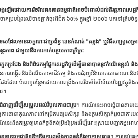
កឡើងដោយការរិចរិលធនធានធម្មជាតិអាចប៉ះពាល់ដល់និរន្តភាពសេដ្ឋកិច
ាញថាគម្របព្រៃឈើបានធ្លាក់ចុះពីជិត ៦០% ក្នុងឆ្នាំ ២០០៦ មកនៅត្រឹមចំនួ
្រទេសដែលមានលក្ខណៈជាប្រព័ន្ធ បានកំណត់ "គន្លង" ឬវិធីសាស្រ្តសម្រាប
ន្តរភាព ជាមួយនឹងការកាត់បន្ថយភាពក្រីក្រ:
រកួតប្រជែង និងពិពិធកម្មផ្នែកសេដ្ឋកិច្ចដើម្បីធានាបាននូវកំណើនខ្ពស់ និ
ារបង្កើតនិងដំណើរការអាជីវកម្ម និងការជំរុញវិនិយោគសាធារណៈនិងឯ
រជែងដែល​​ បំពេញបន្ថែមដោយការពង្រឹងភាពរឹងមាំនៃវិស័យហិរញ្ញវត្ថុនិងការគ
មូល។
ំនាញដើម្បីសម្រួលដល់វិបុលភាពជារួម
។ ការណ៍នេះអាចធ្វើបានតាមរយ
តការធានាគុណភាពនៅកម្រិតមធ្យមសិក្សា និងឧត្តមសិក្សាក៏ដូចជាការប
ារណ៍នេះនឹងតម្រូវឲ្យមានកិច្ចខិតខំប្រឹងប្រែងដើម្បីដោះស្រាយបញ្ហាកង្វះអាហា
ឍធនធានធម្មជាតិទន្ទឹមនឹងការពង្រឹងភាពធន់នឹងអាកាសធាតុ
។ ការគ្រប់គ្