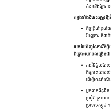
តំបន់និងព្រៃការ
គន្លងទាំងបីនេះតម្រូវឱ
កិច្ចប្រឹងប្រែ
វិមជ្ឈការ គឺជាជ
របកគំហើញនៃការវិនិច្ឆ័
ពិគ្រោះយោបល់ច្រើនជាមួ
ការវិនិច្ឆ័យ
ពិគ្រោះយោបល់
ដើម្បីមានកំណើន
អ្នកពាក់ព័ន្ធជិ
ប្រជុំពិគ្រោះយោ
ប្រទេសកម្ពុជា។