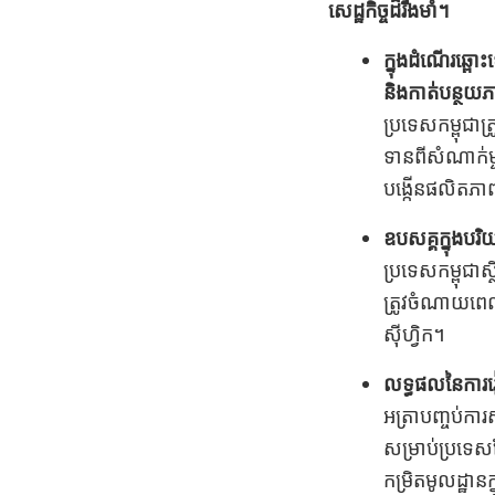
សេដ្ឋកិច្ចដ៏រឹងមាំ។
ក្នុងដំណើរឆ្ពោះ
និងកាត់បន្ថយភ
ប្រទេសកម្ពុជាត្
ទានពីសំណាក់ម្
បង្កើនផលិតភាពដ
ឧបសគ្គក្នុងបរិ
ប្រទេសកម្ពុជាស
ត្រូវចំណាយពេលច
ស៊ីហ្វិក។
លទ្ធផលនៃការរៀ
អត្រាបញ្ចប់កា
សម្រាប់ប្រទេ
កម្រិតមូលដ្ឋានក