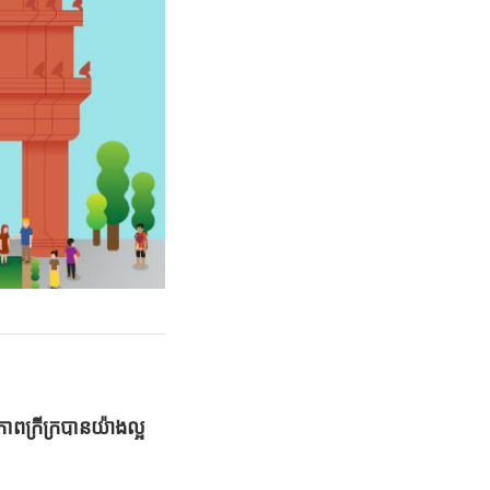
ាពក្រីក្របានយ៉ាងល្អ