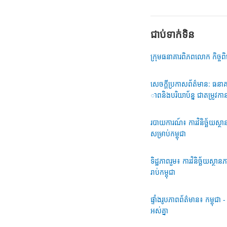
ជាប់ទាក់​ទិន
ក្រុមធនាគារពិភពលោក​ កិច្ចព
សេចក្តីប្រកាសព័ត៌មាន: ធ
ាពនិងបរិយាប័ន្ន ជាតម្រូវកា
របាយការណ៍៖ ការវិនិច្ឆ័យស្
សម្រាប់កម្ពុជា
ទិដ្ឋភាពរួម៖ ការវិនិច្ឆ័យស
រាប់កម្ពុជា
ផ្ទាំងរូបភាពព័ត៌មាន៖ កម្ពុជា 
អស់គ្នា