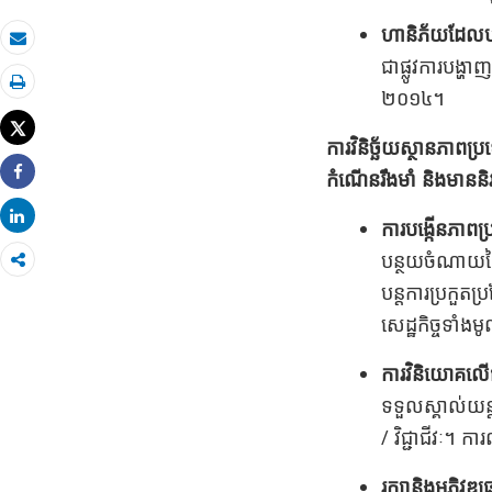
ហានិភ័យដែលបង្
អ៊ីមែល
ជាផ្លូវការបង្ហ
២០១៤។
បោះ​ពុម្ភ
Tweet
ការវិនិច្ឆ័យស្ថានភាពប
កំណើនរឹងមាំ និងមាននិរ
Share
Share
ការបង្កើនភាពប្
បន្ថយចំណាយនៃក
បន្តការប្រកួតប្
សេដ្ឋកិច្ចទាំង
ការវិនិយោគលើជ
ទទួលស្គាល់យន្
/ វិជ្ជាជីវៈ។ ក
រក្សានិងអភិវឌ្