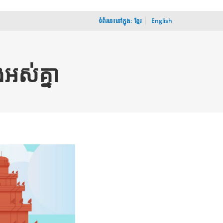
ទំព័រ​នេះ​នៅ​ក្នុង:
_
ខ្មែរ
English
ងអស់គ្នា