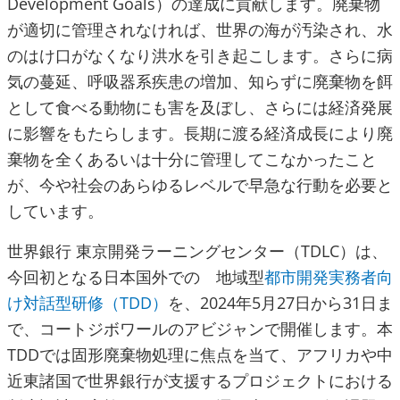
Development Goals）の達成に貢献します。廃棄物
が適切に管理されなければ、世界の海が汚染され、水
のはけ口がなくなり洪水を引き起こします。さらに病
気の蔓延、呼吸器系疾患の増加、知らずに廃棄物を餌
として食べる動物にも害を及ぼし、さらには経済発展
に影響をもたらします。長期に渡る経済成長により廃
棄物を全くあるいは十分に管理してこなかったこと
が、今や社会のあらゆるレベルで早急な行動を必要と
しています。
世界銀行 東京開発ラーニングセンター（TDLC）は、
今回初となる日本国外での 地域型
都市開発実務者向
け対話型研修（TDD）
を、2024年5月27日から31日ま
で、コートジボワールのアビジャンで開催します。本
TDDでは固形廃棄物処理に焦点を当て、アフリカや中
近東諸国で世界銀行が支援するプロジェクトにおける