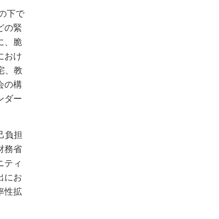
）の下で
どの緊
に、脆
におけ
宅、教
会の構
ンダー
己負担
財務省
ニティ
出にお
率性拡