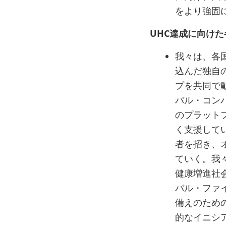
をより強固
UHC達成に向け
我々は、各
込んだ独自
プを共同で動
バル・コン
のプラット
く支援して
者を招き、
ていく。我
健康増進社会に
バル・ファ
備えのため
的なイニシ