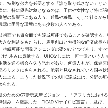
て、特別な努力を必要とする「誰も取り残さない」とい
際に、特に優先対象となるのは、子供や女性など特に弱
事態の影響下にある人々、難民や移民、そして社会から
極端に困難な環境にある少数の人々である。
、技術面でも資金面でも達成可能であることを確認する。U
大きな利益をもたらし、雇用創出と包摂的な経済成長を
は、持続可能な開発アジェンダの礎のひとつであり、すべ
に向けた歩みに貢献する。UHCなしには、何十億という人
生活を送る機会を失う恐れがあり、何億人もが、保健医
陥るリスクにさらされる。脆弱と見なされている国や状
人に上る。こうした状況下でのUHC達成には、分野の垣
められる。
健のためのG7伊勢志摩ビジョン」、「アフリカにおける
組み」を確認した「TICAD VIナイロビ宣言」、及び、