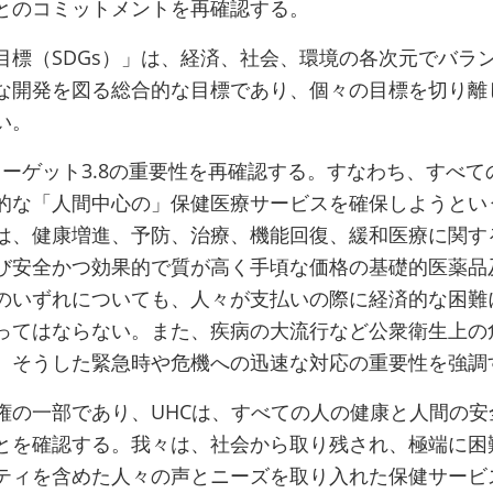
とのコミットメントを再確認する。
目標（SDGs）」は、経済、社会、環境の各次元でバラ
な開発を図る総合的な目標であり、個々の目標を切り離
い。
ターゲット3.8の重要性を再確認する。すなわち、すべて
的な「人間中心の」保健医療サービスを確保しようとい
は、健康増進、予防、治療、機能回復、緩和医療に関す
び安全かつ効果的で質が高く手頃な価格の基礎的医薬品
のいずれについても、人々が支払いの際に経済的な困難
ってはならない。また、疾病の大流行など公衆衛生上の
、そうした緊急時や危機への迅速な対応の重要性を強調
権の一部であり、UHCは、すべての人の健康と人間の安
とを確認する。我々は、社会から取り残され、極端に困
ティを含めた人々の声とニーズを取り入れた保健サービ