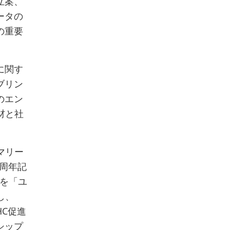
立案、
ータの
の重要
に関す
ブリン
のエン
材と社
マリー
0周年記
日を「ユ
し、
HC促進
シップ