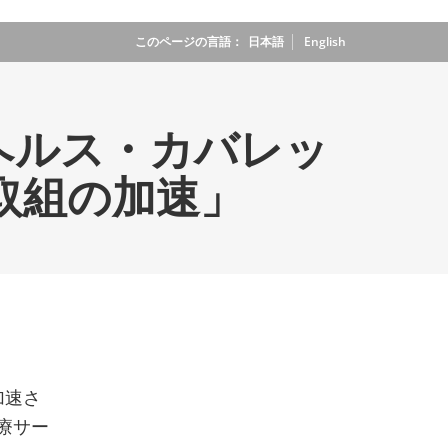
このページの言語：
_
日本語
English
・ヘルス・カバレッ
た取組の加速」
加速さ
療サー