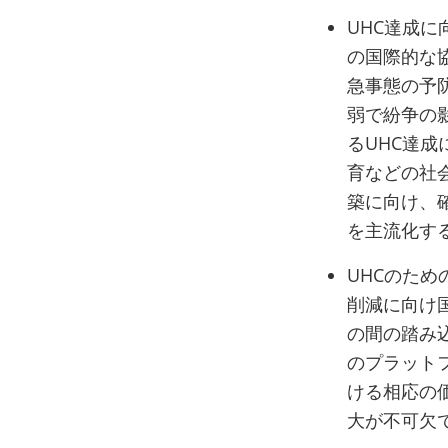
UHC達成に
の国際的な
急事態の予
弱で紛争の
るUHC達
育などの社
築に向け、
を主流化す
UHCのた
削減に向け
の間の踏み
のプラット
ける相応の
大が不可欠