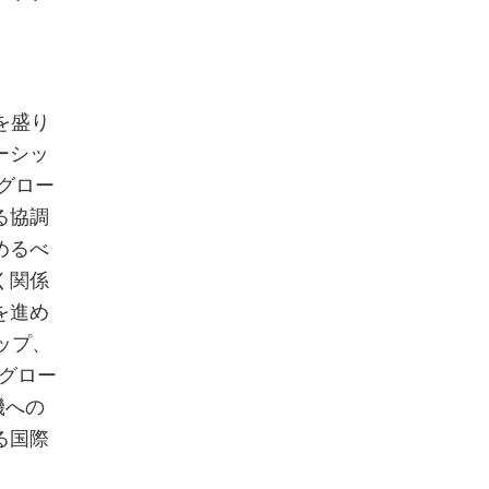
を盛り
ーシッ
るグロー
る協調
めるべ
く関係
を進め
ップ、
、グロー
機への
る国際