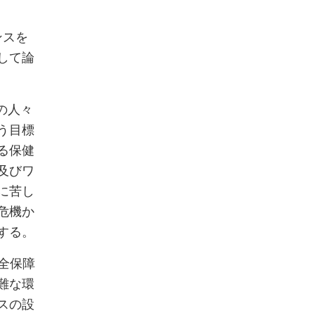
ンスを
して論
の人々
う目標
る保健
及びワ
に苦し
危機か
する。
全保障
難な環
スの設