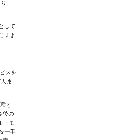
上り、
として
こすよ
ービスを
万人ま
一環と
今後の
ル・モ
の統一手