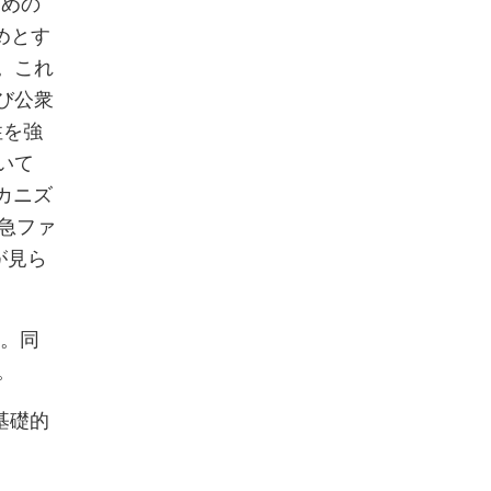
ための
めとす
。これ
び公衆
性を強
いて
カニズ
急ファ
が見ら
る。同
。
基礎的