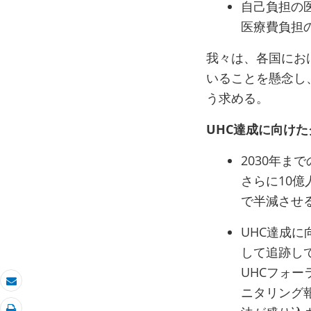
自己負担の
医療費負担
我々は、各国にお
いることを懸念し
う求める。
UHC達成に向け
2030年ま
さらに10
で半減させ
UHC達成に
して追跡し
UHCフォ
ニタリング報
Eメール