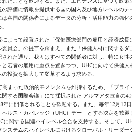
まれたことを歓迎する。また、エビデンスに基づく政策
況の評価に情報を提供する国の国内及び地方レベルのデ
には各国の関係者によるデータの分析・活用能力の強化
る。
長によって設置された「保健医療部門の雇用と経済成長
ル委員会」の提言を踏まえ、また「保健人材に関するダ
記された通り、我々はすべての関係者に対し、特に女性
トと若者の雇用に重点を置きつつ、UHCに向けて保健人
への投資を拡大して変革するよう求める。
いて高まった政治的モメンタムを維持するため、「プライ
に関する国際会議」にて採択された アルマアタ宣言の4
18年に開催されることを歓迎する。また、毎年12月12
・ヘルス・カバレッジ（UHC）デー」とする決定を歓迎
UHCに関する国連ハイレベル会合を支持する。そして、U
連システムのハイレベルにおけるグローバル・リーダー