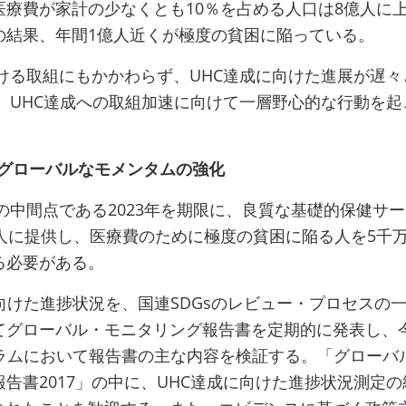
医療費が家計の少なくとも10％を占める人口は8億人に
の結果、年間1億人近くが極度の貧困に陥っている。
ける取組にもかかわらず、UHC達成に向けた進展が遅々
、UHC達成への取組加速に向けて一層野心的な行動を起
たグローバルなモメンタムの強化
での中間点である2023年を期限に、良質な基礎的保健サ
億人に提供し、医療費のために極度の貧困に陥る人を5千
る必要がある。
向けた進捗状況を、国連SDGsのレビュー・プロセスの
てグローバル・モニタリング報告書を定期的に発表し、
ーラムにおいて報告書の主な内容を検証する。「グローバ
告書2017」の中に、UHC達成に向けた進捗状況測定