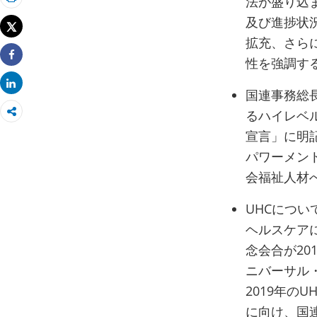
法が盛り込
印刷
及び進捗状
Tweet
拡充、さら
性を強調す
Share
Share
国連事務総
るハイレベ
宣言」に明
パワーメン
会福祉人材
UHCにつ
ヘルスケア
念会合が20
ニバーサル
2019年の
に向け、国