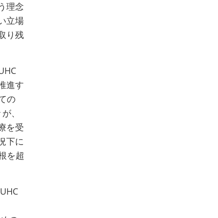
う理念
い立場
取り残
HC
推進す
ての
々が、
療を受
況下に
根を超
UHC