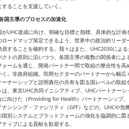
にすることを支援していく。
た各国主導のプロセスの加速化
国がUHC達成に向け、明確な目標と指標、具体的な計画
のロードマップ策定できるよう、世界中の政治的リーダ
員することを確約する。我々はまた、UHC2030によ
パクトの原則に沿いつつ、各国主導の複数の関係者によ
フォームを通じ、開発パートナー間で取組の整合性を高
いく。非政府組織、民間セクターのパートナーから幅広
オーナーシップと説明責任の共有を図る国レベルの取組
々は、東京UHC共同イニシアティブ、UHCパートナーシ
向けた（Providing for Health）パートナーシップ
イナンシング・ファシリティ（GFF）などの、UHCや危
の国別システムとプラットフォームの強化を協調的に図
アティブによる貢献を歓迎する。