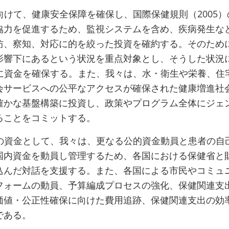
向けて、健康安全保障を確保し、国際保健規則（2005
協力を促進するため、監視システムを含め、疾病発生な
防、察知、対応に的を絞った投資を確約する。そのため
影響下にあるという状況を重点対象とし、そうした状況
成に資金を確保する。また、我々は、水・衛生や栄養、住
会サービスへの公平なアクセスが確保された健康増進社
確かな基盤構築に投資し、政策やプログラム全体にジェ
ることをコミットする。
めの資金として、我々は、更なる公的資金動員と患者の自
国内資金を動員し管理するため、各国における保健省と
込んだ対話を支援する。また、各国による市民やコミュ
フォームの動員、予算編成プロセスの強化、保健関連支
価値・公正性確保に向けた費用追跡、保健関連支出の効
である。