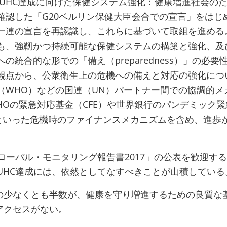
る「UHC達成に向けた保健システム強化：健康増進社会の
確認した「G20ベルリン保健大臣会合での宣言」をはじ
一連の宣言を再認識し、これらに基づいて取組を進める
も、強靭かつ持続可能な保健システムの構築と強化、及
の統合的な形での「備え（preparedness）」の必要
観点から、公衆衛生上の危機への備えと対応の強化につ
（WHO）などの国連（UN）パートナー間での協調的メ
HOの緊急対応基金（CFE）や世界銀行のパンデミック緊
）といった危機時のファイナンスメカニズムを含め、進歩
ローバル・モニタリング報告書2017」の公表を歓迎す
UHC達成には、依然としてなすべきことが山積している
の少なくとも半数が、健康を守り増進するための良質な
アクセスがない。