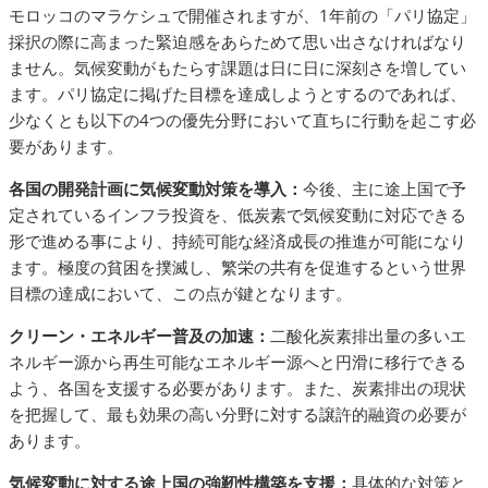
モロッコのマラケシュで開催されますが、1年前の「パリ協定」
採択の際に高まった緊迫感をあらためて思い出さなければなり
ません。気候変動がもたらす課題は日に日に深刻さを増してい
ます。パリ協定に掲げた目標を達成しようとするのであれば、
少なくとも以下の4つの優先分野において直ちに行動を起こす必
要があります。
各国の開発計画に気候変動対策を導入：
今後、主に途上国で予
定されているインフラ投資を、低炭素で気候変動に対応できる
形で進める事により、持続可能な経済成長の推進が可能になり
ます。極度の貧困を撲滅し、繁栄の共有を促進するという世界
目標の達成において、この点が鍵となります。
クリーン・エネルギー普及の加速：
二酸化炭素排出量の多いエ
ネルギー源から再生可能なエネルギー源へと円滑に移行できる
よう、各国を支援する必要があります。また、炭素排出の現状
を把握して、最も効果の高い分野に対する譲許的融資の必要が
あります。
気候変動に対する途上国の強靭性構築を支援：
具体的な対策と