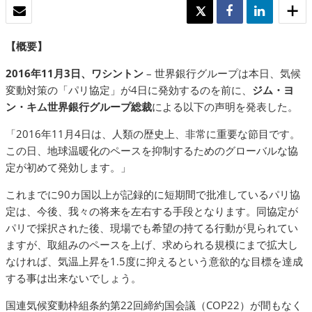
Eメール
TWEET
SHARE
SHARE
【概要】
2016年11月3日、ワシントン
– 世界銀行グループは本日、気候
変動対策の「パリ協定」が4日に発効するのを前に、
ジム・ヨ
ン・キム世界銀行グループ総裁
による以下の声明を発表した。
「2016年11月4日は、人類の歴史上、非常に重要な節目です。
この日、地球温暖化のペースを抑制するためのグローバルな協
定が初めて発効します。」
これまでに90カ国以上が記録的に短期間で批准しているパリ協
定は、今後、我々の将来を左右する手段となります。同協定が
パリで採択された後、現場でも希望の持てる行動が見られてい
ますが、取組みのペースを上げ、求められる規模にまで拡大し
なければ、気温上昇を1.5度に抑えるという意欲的な目標を達成
する事は出来ないでしょう。
国連気候変動枠組条約第22回締約国会議（COP22）が間もなく