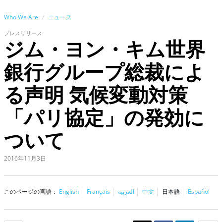
Who We Are
ニュース
プレスリリース
ジム・ヨン・キム世界
銀行グループ総裁によ
る声明 気候変動対策
「パリ協定」の発効に
ついて
2016年11月3日
このページの言語：
English
Français
العربية
中文
日本語
Español