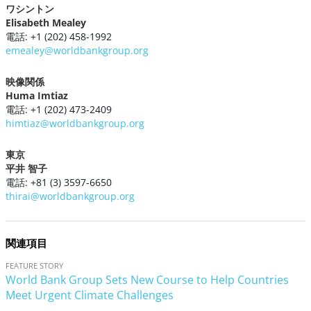
ワシントン
Elisabeth Mealey
電話: +1 (202) 458-1992
emealey@worldbankgroup.org
映像関係
Huma Imtiaz
電話: +1 (202) 473-2409
himtiaz@worldbankgroup.org
東京
平井 智子
電話: +81 (3) 3597-6650
thirai@worldbankgroup.org
関連項目
FEATURE STORY
World Bank Group Sets New Course to Help Countries
Meet Urgent Climate Challenges